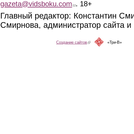
gazeta@vidsboku.com
(link sends e-mail)
. 18+
Главный редактор: Константин См
Смирнова, администратор сайта и 
Создание сайтов
(link is external)
«Три-В»