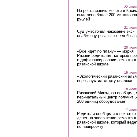
22 июля
На реставрацию мечети в Каси
выделено более 200 миллионов
рублей
21 июля
Суд ужесточил наказание экс-
снабженцу рязанского хлебоза
20 июля
«Всё идёт по плану» — мэрия
Рязани родителям, которые пр
о дофинансировании ремонта в
рязанской школе
19 июля
«Экологический рязанский алья
перезапустил «карту свалок»
18 июля
Рязанский Минздрав сообщил, 
перинатальный центр получит 
200 единиц оборудования
17 июля
Родители сообщили о нехватке
денег на завершение ремонта в
рязанской школе, который веде
по нацпроекту