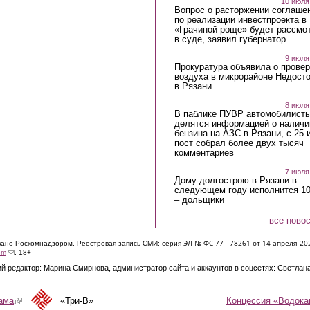
10 июля
Вопрос о расторжении соглаше
по реализации инвестпроекта в
«Грачиной роще» будет рассмо
в суде, заявил губернатор
9 июля
Прокуратура объявила о провер
воздуха в микрорайоне Недост
в Рязани
8 июля
В паблике ПУВР автомобилист
делятся информацией о наличи
бензина на АЗС в Рязани, с 25 
пост собрал более двух тысяч
комментариев
7 июля
Дому-долгострою в Рязани в
следующем году исполнится 10
– дольщики
все ново
ЭЛ № ФС 77 - 7826
1 от 14 апреля 20
овано Роскомнадзором. Реестровая запись СМИ: серия
(link sends e-mail)
om
. 18+
й редактор: Марина Смирнова, администратор сайта и аккаунтов в соцсетях: Светлан
Концессия «Водока
ама
(link is external)
«Три-В»