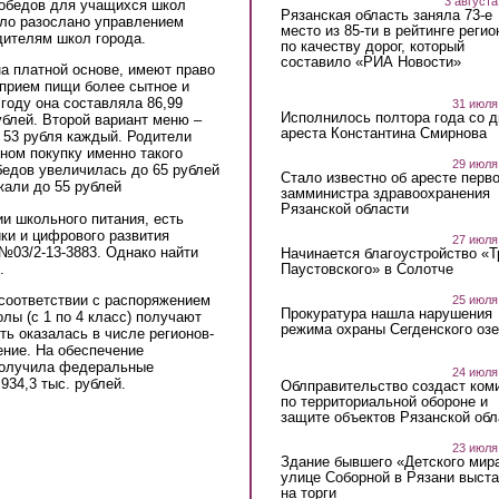
3 августа
 обедов для учащихся школ
Рязанская область заняла 73-е
ло разослано управлением
место из 85-ти в рейтинге регио
дителям школ города.
по качеству дорог, который
составило «РИА Новости»
а платной основе, имеют право
 прием пищи более сытное и
 году она составляла 86,99
31 июля
Исполнилось полтора года со д
ублей. Второй вариант меню –
ареста Константина Смирнова
ю 53 рубля каждый. Родители
ном покупку именно такого
29 июля
бедов увеличилась до 65 рублей
Стало известно об аресте перво
жали до 55 рублей
замминистра здравоохранения
Рязанской области
 школьного питания, есть
ки и цифрового развития
27 июля
 №03/2-13-3883. Однако найти
Начинается благоустройство «
.
Паустовского» в Солотче
в соответствии с распоряжением
25 июля
Прокуратура нашла нарушения
ы (с 1 по 4 класс) получают
режима охраны Сегденского озе
ть оказалась в числе регионов-
ение. На обеспечение
получила федеральные
24 июля
 934,3 тыс. рублей.
Облправительство создаст ком
по территориальной обороне и
защите объектов Рязанской обл
23 июля
Здание бывшего «Детского мир
улице Соборной в Рязани выст
на торги