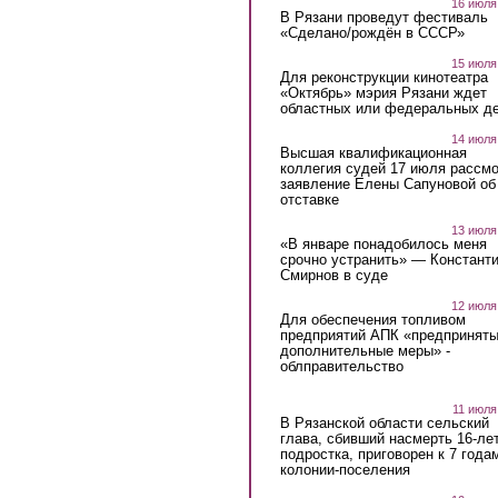
16 июля
В Рязани проведут фестиваль
«Сделано/рождён в СССР»
15 июля
Для реконструкции кинотеатра
«Октябрь» мэрия Рязани ждет
областных или федеральных де
14 июля
Высшая квалификационная
коллегия судей 17 июля рассмо
заявление Елены Сапуновой об
отставке
13 июля
«В январе понадобилось меня
срочно устранить» — Констант
Смирнов в суде
12 июля
Для обеспечения топливом
предприятий АПК «предпринят
дополнительные меры» -
облправительство
11 июля
В Рязанской области сельский
глава, сбивший насмерть 16-ле
подростка, приговорен к 7 года
колонии-поселения