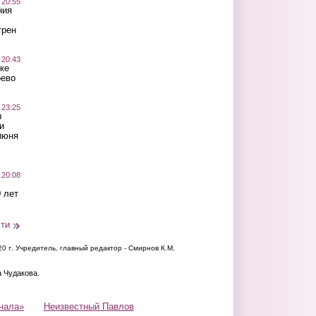
 20:55
ния
трен
 20:43
ке
оево
 23:25
ы
и
июня
 20:08
 лет
сти
20 г.
Учредитель, главный редактор - Смирнов К.М.
а Чудакова.
нала»
Неизвестный Павлов