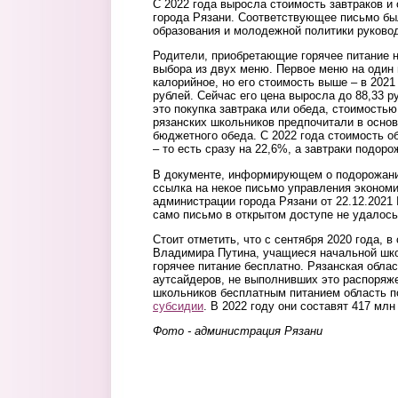
С 2022 года выросла стоимость завтраков и
города Рязани. Соответствующее письмо бы
образования и молодежной политики руково
Родители, приобретающие горячее питание н
выбора из двух меню. Первое меню на один
калорийное, но его стоимость выше – в 2021
рублей. Сейчас его цена выросла до 88,33 р
это покупка завтрака или обеда, стоимость
рязанских школьников предпочитали в основ
бюджетного обеда. С 2022 года стоимость о
– то есть сразу на 22,6%, а завтраки подоро
В документе, информирующем о подорожании
ссылка на некое письмо управления экономи
администрации города Рязани от 22.12.2021
само письмо в открытом доступе не удалось
Стоит отметить, что с сентября 2020 года, 
Владимира Путина, учащиеся начальной школ
горячее питание бесплатно. Рязанская облас
аутсайдеров, не выполнивших это распоряж
школьников бесплатным питанием область 
субсидии
. В 2022 году они составят 417 млн
Фото - администрация Рязани