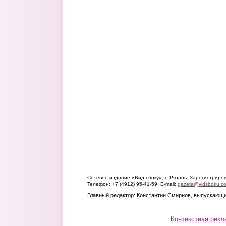
Сетевое издание «Вид сбоку», г. Рязань. Зарегистрир
Телефон: +7 (4912) 95-41-59. E-mail:
gazeta@vidsboku.c
Главный редактор: Константин Смирнов, выпускающи
Контекстная рекл