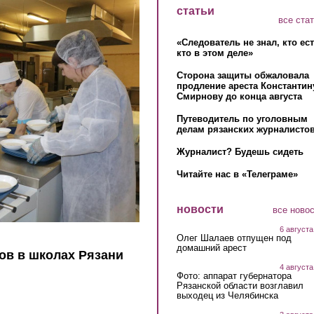
статьи
все ста
«Следователь не знал, кто ес
кто в этом деле»
Сторона защиты обжаловала
продление ареста Константин
Смирнову до конца августа
Путеводитель по уголовным
делам рязанских журналистов
Журналист? Будешь сидеть
Читайте нас в «Телеграме»
новости
все ново
6 августа
Олег Шалаев отпущен под
домашний арест
ов в школах Рязани
4 августа
Фото: аппарат губернатора
Рязанской области возглавил
выходец из Челябинска