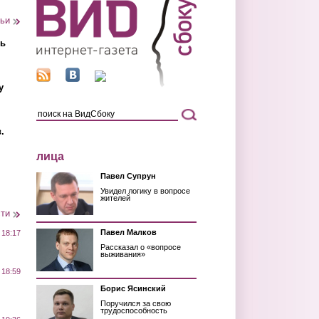
тьи
ть
у
.
лица
Павел Супрун
Увидел логику в вопросе
жителей
сти
Павел Малков
 18:17
Рассказал о «вопросе
выживания»
 18:59
Борис Ясинский
Поручился за свою
трудоспособность