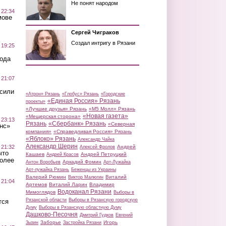
Не понят народом
 22:34
мове
Сергей Чиграков
Создал интригу в Рязани
 19:25
вода
 21:07
осили
«Атрон» Рязань
«Глобус» Рязань
«Городские
«Единая Россия» Рязань
проекты»
«Лучшие друзья» Рязань
«М5 Молл» Рязань
«Новая газета»
«Мещерская сторона»
 23:13
Рязань
«Сбербанк» Рязань
«Северная
нс»
компания»
«Справедливая Россия» Рязань
«Яблоко» Рязань
Александр Чайка
Александр Шерин
 21:32
Андрей
Алексей Фролов
что
Кашаев
Андрей Петруцкий
Андрей Красов
более
Аркадий Фомин
Антон Воробьев
Арт-Лужайка
Арт-лужайка Рязань
Беженцы из Украины
Валерий Рюмин
Виталий
Виктор Малюгин
 21:04
Артемов
Виталий Ларин
Владимир
Водоканал Рязани
Мимоглядов
Выборы в
Рязанской области
Выборы в Рязанскую городскую
тся
Думу
Выборы в Рязанскую областную Думу
Дашково-Песочня
Дмитрий Гудков
Евгений
Заборье
Игорь
Зызин
Застройка Рязани