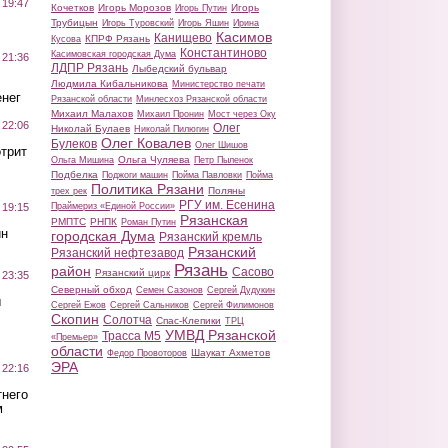
 19:47
Кочетков
Игорь Морозов
Игорь
Игорь Путин
Трубицын
Игорь Туровский
Игорь Яшин
Ирина
Касимов
Канищево
КПРФ Рязань
Кусова
Константиново
Касимовская городская Дума
 21:36
ЛДПР Рязань
Лыбедский бульвар
Людмила Кибальникова
Министерство печати
нег
Рязанской области
Минлесхоз Рязанской области
Михаил Малахов
Михаил Пронин
Мост через Оку
 22:06
Олег
Николай Булаев
Николай Пилюгин
Олег Ковалев
Булеков
Олег Шишов
трит
Ольга Чуляева
Ольга Мишина
Петр Пыленок
Подбелка
Поджоги машин
Пойма Павловки
Пойма
Политика Рязани
Поляны
трех рек
РГУ им. Есенина
Праймериз «Единой России»
 19:15
Рязанская
РМПТС
РНПК
Роман Путин
ин
городская Дума
Рязанский кремль
Рязанский
Рязанский нефтезавод
Рязань
район
Сасово
Рязанский цирк
 23:35
Северный обход
Семен Сазонов
Сергей Дудукин
ы
Сергей Ежов
Сергей Сальников
Сергей Филимонов
Скопин
Солотча
Спас-Клепики
ТРЦ
УМВД Рязанской
Трасса М5
«Премьер»
области
Шаукат Ахметов
Федор Провоторов
ЭРА
 22:16
тнего
м