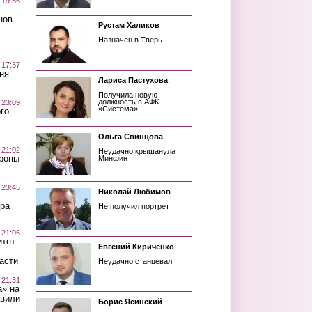
 19:36
нов
Рустам Халиков
Назначен в Тверь
 17:37
ня
Лариса Пастухова
Получила новую
должность в АФК
 23:09
«Система»
го
Ольга Свинцова
 21:02
Неудачно крышанула
Тропы
Минфин
 23:45
Николай Любимов
ра
Не получил портрет
 21:06
итет
Евгений Кириченко
асти
Неудачно станцевал
 21:31
а» на
авили
Борис Ясинский