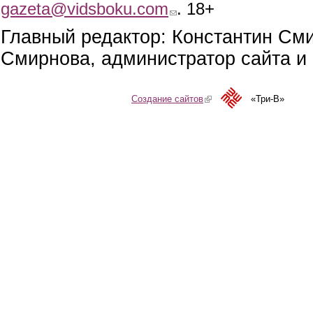
gazeta@vidsboku.com
(link sends e-mail)
. 18+
Главный редактор: Константин См
Смирнова, администратор сайта и 
Создание сайтов
(link is external)
«Три-В»