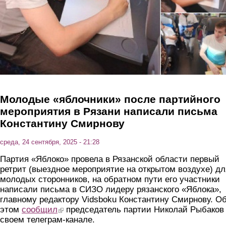
Молодые «яблочники» после партийного
мероприятия в Рязани написали письма
Константину Смирнову
среда, 24 сентября, 2025 - 21:28
Партия «Яблоко» провела в Рязанской области первый
ретрит (выездное мероприятие на открытом воздухе) дл
молодых сторонников, на обратном пути его участники
написали письма в СИЗО лидеру рязанского «Яблока»,
главному редактору Vidsboku Константину Смирнову. О
этом
сообщил
(link is external)
председатель партии Николай Рыбаков
своем телеграм-канале.