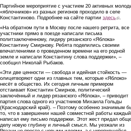
Партийное мероприятие с участием 20 активных молод
«яблочников» из разных регионов проходило в селе
Константиново. Подробнее на сайте партии
здесь
(link is e
.
«На обратном пути в Москву после нашего ретрита, все
участники прямо в поезде написали письма
политзаключенному, лидеру рязанского «Яблока»
Константину Смирнову. Ребята поделились своими
впечатлениями о проведенном времени на его родной
земле и написали Константину слова поддержки», –
сообщил Николай Рыбаков.
«Эти две ценности — свобода и идейная стойкость —
олицетворяют одни из главных тем, которые «Яблоко»
несёт в общество. Их сегодня личным примером
отстаивает Константин Смирнов, политический
заключённый и лидер рязанского «Яблока», – приводит
партия слова одного из участников Михаила Гольды
(Краснодарский край). – Поэтому особенно значимым б
то, что в завершении нашей совместной работы каждый
написал ему письмо поддержки. Этот жест придал общ
делу новую глубину и личный смысл. Мы уезжали из
Рязани не просто с новыми идеями, а с укрепившейся