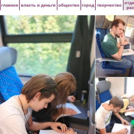
Перейти к основному содержанию
отд
главное
власть и деньги
общество
город
творчество
ра