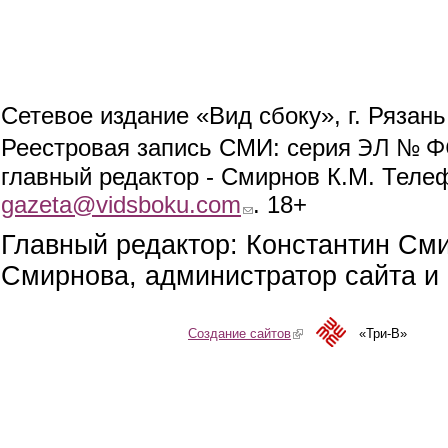
Сетевое издание «Вид сбоку», г. Рязан
ЭЛ № ФС
Реестровая запись СМИ: серия
главный редактор - Смирнов К.М. Телефо
gazeta@vidsboku.com
(link sends e-mail)
. 18+
Главный редактор: Константин См
Смирнова, администратор сайта и 
Создание сайтов
(link is external)
«Три-В»