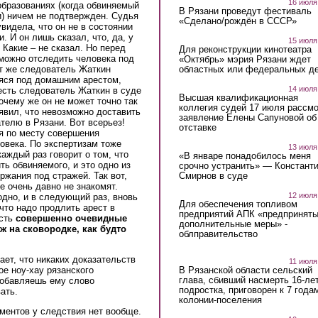
16 июля
образованиях (когда обвиняемый
В Рязани проведут фестиваль
и) ничем не подтвержден. Судья
«Сделано/рождён в СССР»
видела, что он не в состоянии
. И он лишь сказал, что, да, у
15 июля
 Какие – не сказал. Но перед
Для реконструкции кинотеатра
зможно отследить человека под
«Октябрь» мэрия Рязани ждет
от же следователь Жаткин
областных или федеральных де
аяся под домашним арестом,
14 июля
есть следователь Жаткин в суде
Высшая квалификационная
чему же он не может точно так
коллегия судей 17 июля рассмо
явил, что невозможно доставить
заявление Елены Сапуновой об
телю в Рязани. Вот всерьез!
отставке
ся по месту совершения
ловека. По экспертизам тоже
13 июля
ждый раз говорит о том, что
«В январе понадобилось меня
ь обвиняемого, и это одно из
срочно устранить» — Констант
ржания под стражей. Так вот,
Смирнов в суде
е очень давно не знакомят.
12 июля
одно, и в следующий раз, вновь
Для обеспечения топливом
 что надо продлить арест в
предприятий АПК «предпринят
есть
совершенно очевидные
дополнительные меры» -
ж на сковородке, как будто
облправительство
ает, что никаких доказательств
11 июля
В Рязанской области сельский
кое ноу-хау рязанского
глава, сбивший насмерть 16-ле
добавляешь ему слово
подростка, приговорен к 7 года
вать.
колонии-поселения
ментов у следствия нет вообще.