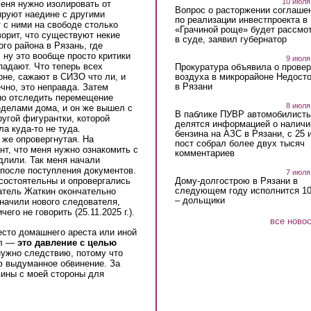
10 июля
меня нужно изолировать от
Вопрос о расторжении соглаше
ируют наедине с другими
по реализации инвестпроекта в
 с ними на свободе столько
«Грачиной роще» будет рассмо
орит, что существуют некие
в суде, заявил губернатор
го района в Рязань, где
 ну это вообще просто критики
9 июля
падают. Что теперь всех
Прокуратура объявила о провер
воздуха в микрорайоне Недост
не, сажают в СИЗО что ли, и
в Рязани
чно, это неправда. Затем
но отследить перемещение
8 июля
делами дома, и он же вышел с
В паблике ПУВР автомобилист
угой фигурантки, которой
делятся информацией о наличи
а куда-то не туда.
бензина на АЗС в Рязани, с 25 
 же опровергнутая. На
пост собрал более двух тысяч
т, что меня нужно ознакомить с
комментариев
длили. Так меня начали
 после поступления документов.
7 июля
Дому-долгострою в Рязани в
состоятельны и опровергались
следующем году исполнится 10
ватель Жаткин окончательно
– дольщики
значили нового следователя,
го не говорить (25.11.2025 г.).
все ново
есто домашнего ареста или иной
сл —
это давление с целью
ужно следствию, потому что
ю выдуманное обвинение. За
вины с моей стороны для