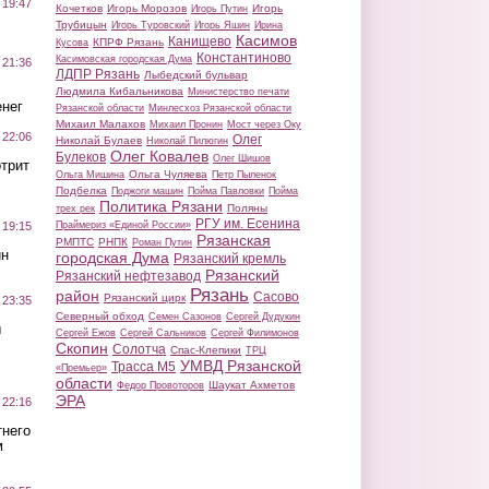
 19:47
Кочетков
Игорь Морозов
Игорь
Игорь Путин
Трубицын
Игорь Туровский
Игорь Яшин
Ирина
Касимов
Канищево
КПРФ Рязань
Кусова
Константиново
Касимовская городская Дума
 21:36
ЛДПР Рязань
Лыбедский бульвар
Людмила Кибальникова
Министерство печати
нег
Рязанской области
Минлесхоз Рязанской области
Михаил Малахов
Михаил Пронин
Мост через Оку
 22:06
Олег
Николай Булаев
Николай Пилюгин
Олег Ковалев
Булеков
Олег Шишов
трит
Ольга Чуляева
Ольга Мишина
Петр Пыленок
Подбелка
Поджоги машин
Пойма Павловки
Пойма
Политика Рязани
Поляны
трех рек
РГУ им. Есенина
Праймериз «Единой России»
 19:15
Рязанская
РМПТС
РНПК
Роман Путин
ин
городская Дума
Рязанский кремль
Рязанский
Рязанский нефтезавод
Рязань
район
Сасово
Рязанский цирк
 23:35
Северный обход
Семен Сазонов
Сергей Дудукин
ы
Сергей Ежов
Сергей Сальников
Сергей Филимонов
Скопин
Солотча
Спас-Клепики
ТРЦ
УМВД Рязанской
Трасса М5
«Премьер»
области
Шаукат Ахметов
Федор Провоторов
ЭРА
 22:16
тнего
м