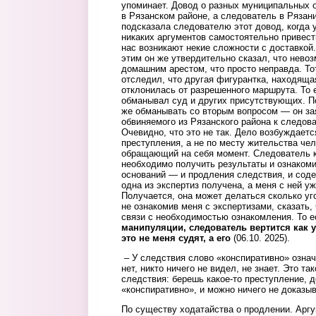
упоминает. Довод о разных муниципальных 
в Рязанском районе, а следователь в Рязан
подсказала следователю этот довод, когда у
никаких аргументов самостоятельно привести
нас возникают некие сложности с доставкой.
этим он же утвердительно сказал, что нево
домашним арестом, что просто неправда. Т
отследил, что другая фигурантка, находящ
отклонилась от разрешенного маршрута. То 
обманывал суд и других присутствующих. По
же обманывать со вторым вопросом — он за
обвиняемого из Рязанского района к следова
Очевидно, что это не так. Дело возбуждает
преступления, а не по месту жительства че
обращающий на себя момент. Следователь ка
необходимо получить результаты и ознакомит
оснований — и продления следствия, и соде
одна из экспертиз получена, а меня с ней уж
Получается, она может делаться сколько уг
не ознакомив меня с экспертизами, сказать,
связи с необходимостью ознакомления. То 
манипуляции, следователь вертится как у
это не меня судят, а его
(06.10. 2025).
– У следствия слово «конспиративно» означ
нет, никто ничего не видел, не знает. Это та
следствия: берешь какое-то преступление, 
«конспиративно», и можно ничего не доказы
По существу ходатайства о продлении. Аргу