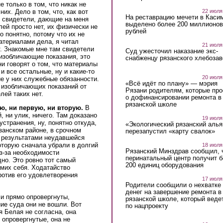
 только в том, что никак не
22 июля
них. Дело в том, что, как вот
На реставрацию мечети в Каси
 свидетели, дающие на меня
выделено более 200 миллионов
ей просто нет, их физически не
рублей
о понятно, потому что их не
материалами дела, я читал
21 июля
т. Знакомые мне там свидетели
Суд ужесточил наказание экс-
 изобличающие показания, это
снабженцу рязанского хлебоза
и говорят о том, что материалы
и все остальные, ну и какие-то
20 июля
е у них служебные обязанности.
«Всё идёт по плану» — мэрия
х изобличающих показаний от
Рязани родителям, которые пр
лей таких нет.
о дофинансировании ремонта в
рязанской школе
ю, ни первую, ни вторую.
В
, ни улик, ничего. Там доказано
19 июля
устранения, ну, понятно откуда,
«Экологический рязанский алья
занском районе, в срочном
перезапустил «карту свалок»
ь результатами неудавшейся
оторую сначала убрали в долгий
18 июля
Рязанский Минздрав сообщил, 
из-за необходимости
перинатальный центр получит 
дно. Это ровно тот самый
200 единиц оборудования
амих себя. Ходатайство
ротив его удовлетворения
17 июля
Родители сообщили о нехватке
денег на завершение ремонта в
и прямо опровергнуты,
рязанской школе, который веде
ие суда они не вошли. Вот
по нацпроекту
я Белая не согласна, она
 опровергнутые, она не