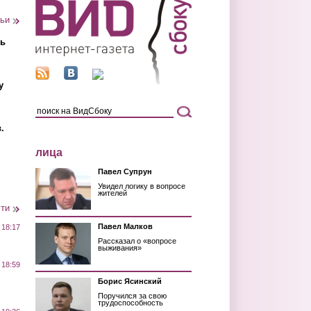
тьи
ть
у
.
лица
Павел Супрун
Увидел логику в вопросе
жителей
сти
Павел Малков
 18:17
Рассказал о «вопросе
выживания»
 18:59
Борис Ясинский
Поручился за свою
трудоспособность