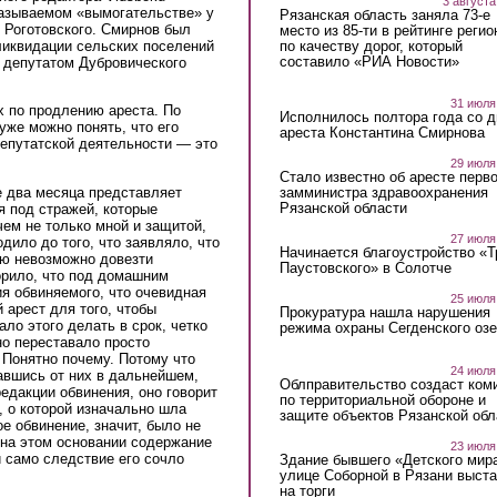
3 августа
называемом «вымогательстве» у
Рязанская область заняла 73-е
 Роготовского. Смирнов был
место из 85-ти в рейтинге регио
по качеству дорог, который
ликвидации сельских поселений
составило «РИА Новости»
и депутатом Дубровического
31 июля
х по продлению ареста. По
Исполнилось полтора года со д
уже можно понять, что его
ареста Константина Смирнова
депутатской деятельности — это
29 июля
Стало известно об аресте перво
е два месяца представляет
замминистра здравоохранения
Рязанской области
я под стражей, которые
ем не только мной и защитой,
27 июля
дило до того, что заявляло, что
Начинается благоустройство «
лю невозможно довезти
Паустовского» в Солотче
орило, что под домашним
я обвиняемого, что очевидная
25 июля
 арест для того, чтобы
Прокуратура нашла нарушения
ало этого делать в срок, четко
режима охраны Сегденского озе
но переставало просто
 Понятно почему. Потому что
24 июля
авшись от них в дальнейшем,
Облправительство создаст ком
едакции обвинения, оно говорит
по территориальной обороне и
и, о которой изначально шла
защите объектов Рязанской обл
ое обвинение, значит, было не
 на этом основании содержание
23 июля
и само следствие его сочло
Здание бывшего «Детского мир
улице Соборной в Рязани выст
на торги