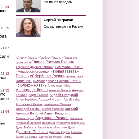
Не понят народом
 22:34
мове
Сергей Чиграков
Создал интригу в Рязани
 19:25
вода
 21:07
осили
«Атрон» Рязань
«Глобус» Рязань
«Городские
«Единая Россия» Рязань
проекты»
«Лучшие друзья» Рязань
«М5 Молл» Рязань
«Новая газета»
«Мещерская сторона»
 23:13
Рязань
«Сбербанк» Рязань
«Северная
нс»
компания»
«Справедливая Россия» Рязань
«Яблоко» Рязань
Александр Чайка
Александр Шерин
 21:32
Андрей
Алексей Фролов
что
Кашаев
Андрей Петруцкий
Андрей Красов
более
Аркадий Фомин
Антон Воробьев
Арт-Лужайка
Арт-лужайка Рязань
Беженцы из Украины
Валерий Рюмин
Виталий
Виктор Малюгин
 21:04
Артемов
Виталий Ларин
Владимир
Водоканал Рязани
Мимоглядов
Выборы в
Рязанской области
Выборы в Рязанскую городскую
тся
Думу
Выборы в Рязанскую областную Думу
Дашково-Песочня
Дмитрий Гудков
Евгений
Заборье
Игорь
Зызин
Застройка Рязани