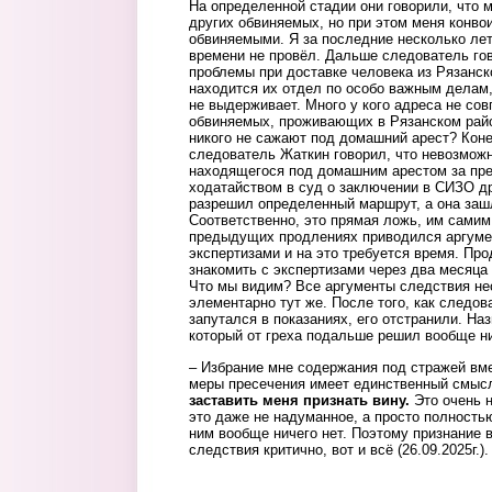
На определенной стадии они говорили, что 
других обвиняемых, но при этом меня конво
обвиняемыми. Я за последние несколько лет
времени не провёл. Дальше следователь гов
проблемы при доставке человека из Рязанско
находится их отдел по особо важным делам,
не выдерживает. Много у кого адреса не сов
обвиняемых, проживающих в Рязанском райо
никого не сажают под домашний арест? Коне
следователь Жаткин говорил, что невозмож
находящегося под домашним арестом за пре
ходатайством в суд о заключении в СИЗО др
разрешил определенный маршрут, а она зашл
Соответственно, это прямая ложь, им самим
предыдущих продлениях приводился аргумен
экспертизами и на это требуется время. Про
знакомить с экспертизами через два месяца
Что мы видим? Все аргументы следствия не
элементарно тут же. После того, как следо
запутался в показаниях, его отстранили. На
который от греха подальше решил вообще ниче
– Избрание мне содержания под стражей вм
меры пресечения имеет единственный смы
заставить меня признать вину.
Это очень н
это даже не надуманное, а просто полность
ним вообще ничего нет. Поэтому признание 
следствия критично, вот и всё (26.09.2025г.).