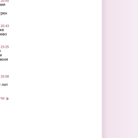
 20:55
ния
трен
 20:43
ке
оево
 23:25
ы
и
июня
 20:08
 лет
сти