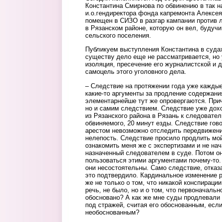
Константина Смирнова по обвинению в так 
и.о.гендиректора фонда капремонта Алексея
помещен в СИЗО в разгар кампании против 
в Рязанском районе, которую он вел, будуч
сельского поселения.
Публикуем выступления Константина в суда
существу дело еще не рассматривается, но 
изоляция, пресечение его журналистской и 
самоцель этого уголовного дела.
– Следствие на протяжении года уже кажды
какие-то аргументы за продление содержани
элементарнейше тут же опровергаются. Прич
но и самим следствием. Следствие уже дохо
из Рязанского района в Рязань к следовате
обвиняемого, 20 минут езды. Следствие гов
арестом невозможно отследить передвижени
нелепость. Следствие просило продлить мой
ознакомить меня же с экспертизами и не нач
назначенный следователем в суде. Потом о
пользоваться этими аргументами почему-то.
они несостоятельны. Само следствие, отказ
это подтвердило. Кардинальное изменение р
же не только о том, что никакой конспираци
речь, не было, но и о том, что первоначальн
обосновано? А как же мне суды продлевали
под стражей, считая его обоснованным, есл
необоснованным?