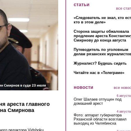
статьи
все ста
«Следователь не знал, кто ес
кто в этом деле»
Сторона защиты обжаловала
продление ареста Константин
Смирнову до конца августа
Путеводитель по уголовным
делам рязанских журналистов
Журналист? Будешь сидеть
Читайте нас в «Телеграме»
новости
все ново
6 августа
Олег Шалаев отпущен под
домашний арест
ня ареста главного
ина Смирнова
4 августа
Фото: аппарат губернатора
Рязанской области возглавил
выходец из Челябинска
ного редактора Vidsboku