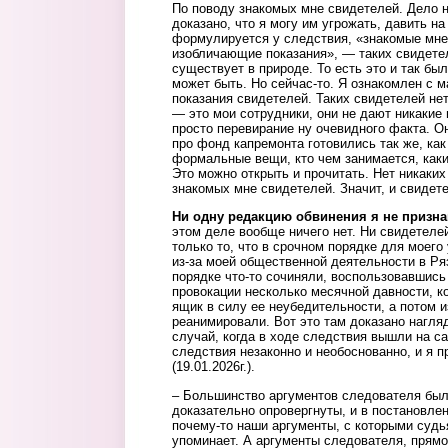
По поводу знакомых мне свидетелей. Дело не
доказано, что я могу им угрожать, давить на 
формулируется у следствия, «знакомые мне
изобличающие показания», — таких свидетел
существует в природе. То есть это и так был
может быть. Но сейчас-то. Я ознакомлен с 
показания свидетелей. Таких свидетелей не
— это мои сотрудники, они не дают никакие
просто перевирание ну очевидного факта. Он
про фонд капремонта готовились так же, как 
формальные вещи, кто чем занимается, каки
Это можно открыть и прочитать. Нет никаки
знакомых мне свидетелей. Значит, и свидете
Ни одну редакцию обвинения я не призна
этом деле вообще ничего нет. Ни свидетелей
только то, что в срочном порядке для моего 
из-за моей общественной деятельности в Ря
порядке что-то сочиняли, воспользовавшис
провокации несколько месячной давности, к
ящик в силу ее неубедительности, а потом 
реанимировали. Вот это там доказано нагля
случай, когда в ходе следствия вышли на с
следствия незаконно и необоснованно, и я п
(19.01.2026г.).
– Большинство аргументов следователя был
доказательно опровергнуты, и в постановлен
почему-то наши аргументы, с которыми судь
упоминает. А аргументы следователя, прямо