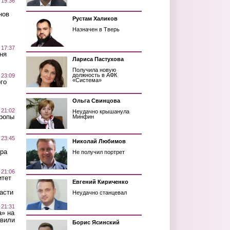
 19:36
нов
Рустам Халиков
Назначен в Тверь
 17:37
ня
Лариса Пастухова
Получила новую
должность в АФК
 23:09
«Система»
го
Ольга Свинцова
 21:02
Неудачно крышанула
Тропы
Минфин
 23:45
Николай Любимов
ра
Не получил портрет
 21:06
итет
Евгений Кириченко
асти
Неудачно станцевал
 21:31
а» на
авили
Борис Ясинский