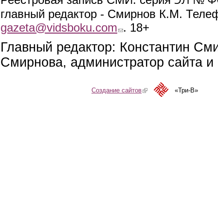
главный редактор - Смирнов К.М. Телефо
gazeta@vidsboku.com
(link sends e-mail)
. 18+
Главный редактор: Константин См
Смирнова, администратор сайта и 
Создание сайтов
(link is external)
«Три-В»