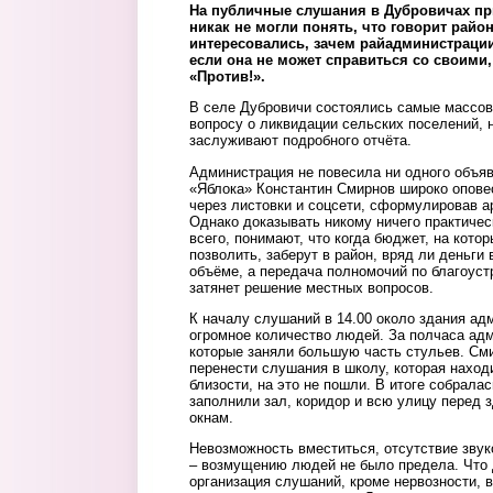
На публичные слушания в Дубровичах пр
никак не могли понять, что говорит райо
интересовались, зачем райадминистраци
если она не может справиться со своими,
«Против!».
В селе Дубровичи состоялись самые массо
вопросу о ликвидации сельских поселений, 
заслуживают подробного отчёта.
Администрация не повесила ни одного объяв
«Яблока» Константин Смирнов широко опове
через листовки и соцсети, сформулировав 
Однако доказывать никому ничего практичес
всего, понимают, что когда бюджет, на котор
позволить, заберут в район, вряд ли деньги
объёме, а передача полномочий по благоуст
затянет решение местных вопросов.
К началу слушаний в 14.00 около здания ад
огромное количество людей. За полчаса ад
которые заняли большую часть стульев. См
перенести слушания в школу, которая наход
близости, на это не пошли. В итоге собрала
заполнили зал, коридор и всю улицу перед 
окнам.
Невозможность вместиться, отсутствие звук
– возмущению людей не было предела. Что 
организация слушаний, кроме нервозности, 