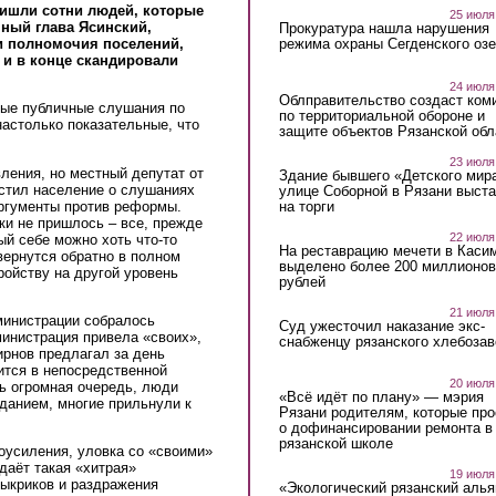
ишли сотни людей, которые
25 июля
нный глава Ясинский,
Прокуратура нашла нарушения
режима охраны Сегденского озе
и полномочия поселений,
 и в конце скандировали
24 июля
Облправительство создаст ком
вые публичные слушания по
по территориальной обороне и
настолько показательные, что
защите объектов Рязанской обл
23 июля
ления, но местный депутат от
Здание бывшего «Детского мир
стил население о слушаниях
улице Соборной в Рязани выст
на торги
аргументы против реформы.
ки не пришлось – все, прежде
22 июля
ый себе можно хоть что-то
На реставрацию мечети в Каси
 вернутся обратно в полном
выделено более 200 миллионов
ройству на другой уровень
рублей
21 июля
министрации собралось
Суд ужесточил наказание экс-
министрация привела «своих»,
снабженцу рязанского хлебоза
ирнов предлагал за день
ится в непосредственной
20 июля
сь огромная очередь, люди
«Всё идёт по плану» — мэрия
зданием, многие прильнули к
Рязани родителям, которые пр
о дофинансировании ремонта в
рязанской школе
оусиления, уловка со «своими»
даёт такая «хитрая»
19 июля
выкриков и раздражения
«Экологический рязанский алья