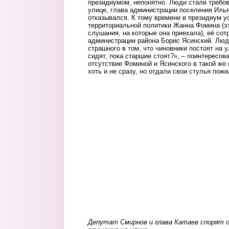
президиумом, непонятно. Люди стали требо
улице, глава администрации поселения Илья
отказывался. К тому времени в президиум у
территориальной политики Жанна Фомина (э
слушания, на которые она приехала), её сот
администрации района Борис Ясинский. Люди
страшного в том, что чиновники постоят на у
сидят, пока старшие стоят?», – поинтересова
отсутствие Фоминой и Ясинского в такой же
хоть и не сразу, но отдали свои стулья по
Депутат Смирнов и глава Катаев спорят о