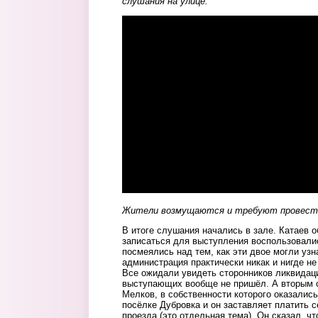
слушания на улице.
Жители возмущаются и требуют провести
В итоге слушания начались в зале. Катаев о
записаться для выступления воспользовалис
посмеялись над тем, как эти двое могли узн
администрация практически никак и нигде н
Все ожидали увидеть сторонников ликвидаци
выступающих вообще не пришёл. А вторым 
Мелков, в собственности которого оказались
посёлке Дубровка и он заставляет платить с
проезда (это отдельная тема). Он сказал, чт