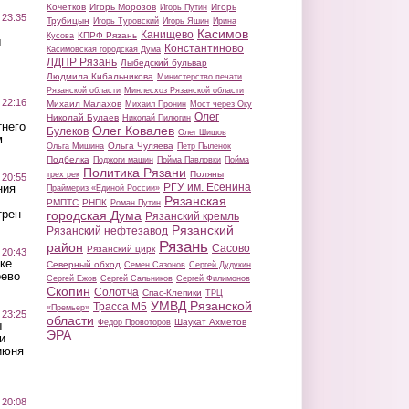
Кочетков
Игорь Морозов
Игорь
Игорь Путин
 23:35
Трубицын
Игорь Туровский
Игорь Яшин
Ирина
Касимов
Канищево
КПРФ Рязань
Кусова
ы
Константиново
Касимовская городская Дума
ЛДПР Рязань
Лыбедский бульвар
Людмила Кибальникова
Министерство печати
Рязанской области
Минлесхоз Рязанской области
 22:16
Михаил Малахов
Михаил Пронин
Мост через Оку
Олег
Николай Булаев
Николай Пилюгин
тнего
Олег Ковалев
Булеков
Олег Шишов
м
Ольга Чуляева
Ольга Мишина
Петр Пыленок
Подбелка
Поджоги машин
Пойма Павловки
Пойма
Политика Рязани
Поляны
трех рек
 20:55
РГУ им. Есенина
ния
Праймериз «Единой России»
Рязанская
РМПТС
РНПК
Роман Путин
трен
городская Дума
Рязанский кремль
Рязанский
Рязанский нефтезавод
Рязань
район
Сасово
Рязанский цирк
 20:43
ке
Северный обход
Семен Сазонов
Сергей Дудукин
оево
Сергей Ежов
Сергей Сальников
Сергей Филимонов
Скопин
Солотча
Спас-Клепики
ТРЦ
УМВД Рязанской
Трасса М5
«Премьер»
 23:25
области
Шаукат Ахметов
Федор Провоторов
ы
ЭРА
и
июня
 20:08