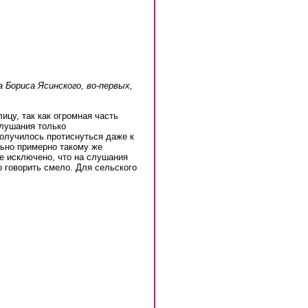
 Бориса Ясинского, во-первых,
ицу, так как огромная часть
лушания только
получилось протиснуться даже к
льно примерно такому же
е исключено, что на слушания
о говорить смело. Для сельского