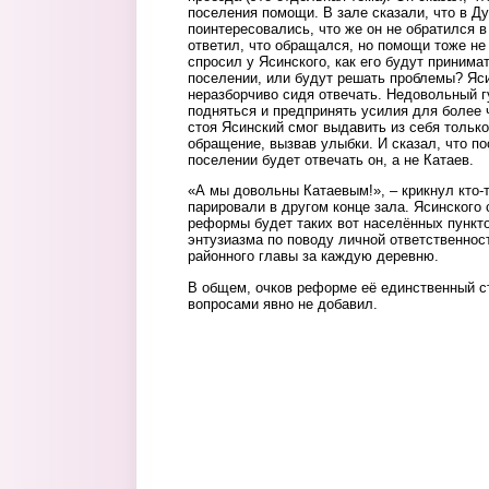
поселения помощи. В зале сказали, что в Ду
поинтересовались, что же он не обратился 
ответил, что обращался, но помощи тоже не
спросил у Ясинского, как его будут принимат
поселении, или будут решать проблемы? Яси
неразборчиво сидя отвечать. Недовольный гу
подняться и предпринять усилия для более 
стоя Ясинский смог выдавить из себя тольк
обращение, вызвав улыбки. И сказал, что п
поселении будет отвечать он, а не Катаев.
«А мы довольны Катаевым!», – крикнул кто-т
парировали в другом конце зала. Ясинского 
реформы будет таких вот населённых пункт
энтузиазма по поводу личной ответственнос
районного главы за каждую деревню.
В общем, очков реформе её единственный с
вопросами явно не добавил.