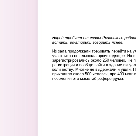
Народ требует от главы Рязанского района
встать, во-вторых, говорить яснее.
Из зала продолжали требовать перейти на ул
участников не слышала происходящее. На с
зарегистрировались около 250 человек. Не 
регистрации и вообще войти в здание визуа
количеству. Многие не выдержали и ушли. Н
приходило около 500 человек, про 400 можн
поселения это масштаб референдума.