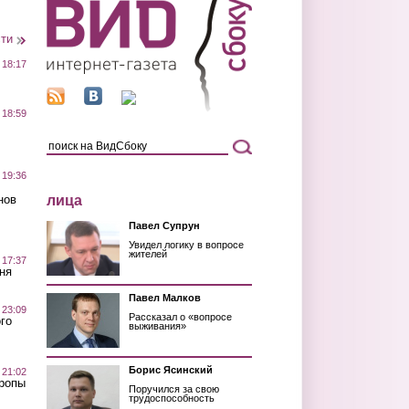
сти
 18:17
 18:59
 19:36
лица
нов
Павел Супрун
Увидел логику в вопросе
жителей
 17:37
ня
Павел Малков
 23:09
Рассказал о «вопросе
го
выживания»
Борис Ясинский
 21:02
Тропы
Поручился за свою
трудоспособность