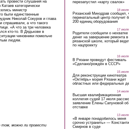
вать провести слушания на
перезапустил «карту свалок»
 Катаев категорически
селись министр
18 июля
Рязанский Минздрав сообщил, 
то были единственные
перинатальный центр получит 
рудник Николай Сокуров и глава
200 единиц оборудования
 спрашивали, а что такого
лице. «А что за три человека
17 июля
лся кто-то. В Дядькове в
Родители сообщили о нехватке
 ситуации чиновники помельче
денег на завершение ремонта в
жилым людям.
рязанской школе, который веде
по нацпроекту
16 июля
В Рязани проведут фестиваль
«Сделано/рождён в СССР»
15 июля
Для реконструкции кинотеатра
«Октябрь» мэрия Рязани ждет
областных или федеральных де
14 июля
Высшая квалификационная
коллегия судей 17 июля рассмо
заявление Елены Сапуновой об
отставке
13 июля
«В январе понадобилось меня
срочно устранить» — Констант
 том, можно ли провести
Смирнов в суде