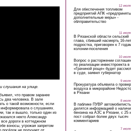
12 июля
Для обеспечения топливом
предприятий АПК «предпринят
дополнительные меры» -
облправительство
11 июля
В Рязанской области сельский
глава, сбивший насмерть 16-ле
подростка, приговорен к 7 года
колонии-поселения
10 июля
Вопрос о расторжении соглаше
по реализации инвестпроекта в
«Грачиной роще» будет рассмо
в суде, заявил губернатор
9 июля
Прокуратура объявила о провер
 слушания на улице.
воздуха в микрорайоне Недост
в Рязани
бъявил, что правом заранее
ь два человека. В зале
8 июля
ать о такой возможности, если
В паблике ПУВР автомобилист
е информировала о слушаниях.
делятся информацией о наличи
бензина на АЗС в Рязани, с 25 
и, так и вышло, только один из
пост собрал более двух тысяч
оказался некто Александр
комментариев
 все дороги в коттеджном
ебе взносы, угрожая запретом
7 июля
о посёлок не получает от