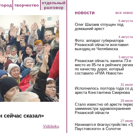
отдельный
город
творчество
разговор
новости
все ново
6 августа
Олег Шалаев отпущен под
домашний арест
4 августа
Фото: аппарат губернатора
Рязанской области возглавил
выходец из Челябинска
3 августа
Рязанская область заняла 73-е
место из 85-ти в рейтинге регио
по качеству дорог, который
составило «РИА Новости»
31 июля
Исполнилось полтора года со д
ареста Константина Смирнова
29 июля
Стало известно об аресте перво
замминистра здравоохранения
Рязанской области
н сейчас сказал»
27 июля
Начинается благоустройство «
Vidsboku
Паустовского» в Солотче