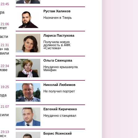
 23:45
Рустам Халиков
ра
Назначен в Тверь
 21:06
итет
Лариса Пастухова
асти
Получила новую
 21:31
должность в АФК
«Система»
а» на
авили
Ольга Свинцова
 22:34
Неудачно крышанула
мове
Минфин
Николай Любимов
 19:25
Не получил портрет
вода
 21:07
Евгений Кириченко
осили
Неудачно станцевал
 23:13
Борис Ясинский
нс»