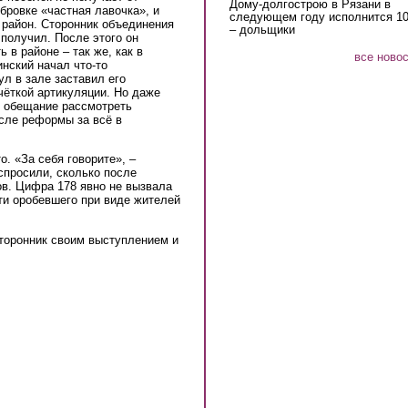
Дому-долгострою в Рязани в
бровке «частная лавочка», и
следующем году исполнится 10
в район. Сторонник объединения
– дольщики
 получил. После этого он
ь в районе – так же, как в
все ново
нский начал что-то
л в зале заставил его
чёткой артикуляции. Но даже
о обещание рассмотреть
осле реформы за всё в
о. «За себя говорите», –
спросили, сколько после
ов. Цифра 178 явно не вызвала
ти оробевшего при виде жителей
торонник своим выступлением и