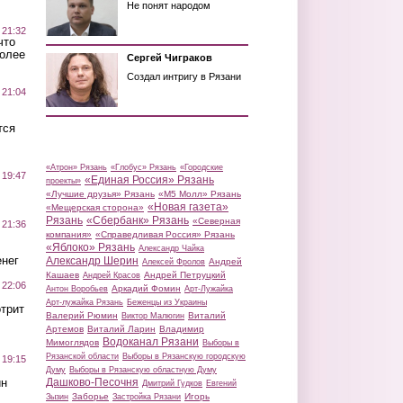
Не понят народом
 21:32
что
более
Сергей Чиграков
Создал интригу в Рязани
 21:04
тся
«Атрон» Рязань
«Глобус» Рязань
«Городские
 19:47
«Единая Россия» Рязань
проекты»
«Лучшие друзья» Рязань
«М5 Молл» Рязань
«Новая газета»
«Мещерская сторона»
Рязань
«Сбербанк» Рязань
«Северная
 21:36
компания»
«Справедливая Россия» Рязань
«Яблоко» Рязань
Александр Чайка
нег
Александр Шерин
Андрей
Алексей Фролов
Кашаев
Андрей Петруцкий
Андрей Красов
 22:06
Аркадий Фомин
Антон Воробьев
Арт-Лужайка
Арт-лужайка Рязань
Беженцы из Украины
трит
Валерий Рюмин
Виталий
Виктор Малюгин
Артемов
Виталий Ларин
Владимир
Водоканал Рязани
Мимоглядов
Выборы в
Рязанской области
Выборы в Рязанскую городскую
 19:15
Думу
Выборы в Рязанскую областную Думу
ин
Дашково-Песочня
Дмитрий Гудков
Евгений
Заборье
Игорь
Зызин
Застройка Рязани