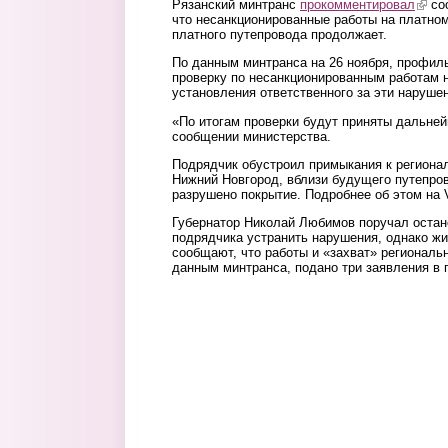
Рязанский минтранс
прокомментировал
(link 
соо
что несанкционированные работы на платно
платного путепровода продолжает.
По данным минтранса на 26 ноября, профи
проверку по несанкционированным работам н
установления ответственного за эти наруше
«По итогам проверки будут приняты дальней
сообщении министерства.
Подрядчик обустроил примыкания к региона
Нижний Новгород, вблизи будущего путепров
разрушено покрытие. Подробнее об этом на
Губернатор Николай Любимов поручал остан
подрядчика устранить нарушения, однако жи
сообщают, что работы и «захват» региональ
данным минтранса, подано три заявления в 