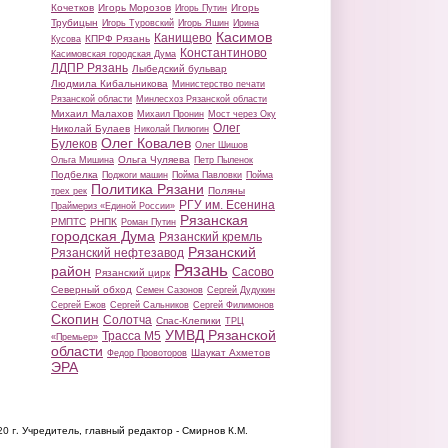
Кочетков
Игорь Морозов
Игорь
Игорь Путин
Трубицын
Игорь Туровский
Игорь Яшин
Ирина
Касимов
Канищево
КПРФ Рязань
Кусова
Константиново
Касимовская городская Дума
ЛДПР Рязань
Лыбедский бульвар
Людмила Кибальникова
Министерство печати
Рязанской области
Минлесхоз Рязанской области
Михаил Малахов
Михаил Пронин
Мост через Оку
Олег
Николай Булаев
Николай Пилюгин
Олег Ковалев
Булеков
Олег Шишов
Ольга Чуляева
Ольга Мишина
Петр Пыленок
Подбелка
Поджоги машин
Пойма Павловки
Пойма
Политика Рязани
Поляны
трех рек
РГУ им. Есенина
Праймериз «Единой России»
Рязанская
РМПТС
РНПК
Роман Путин
городская Дума
Рязанский кремль
Рязанский
Рязанский нефтезавод
Рязань
район
Сасово
Рязанский цирк
Северный обход
Семен Сазонов
Сергей Дудукин
Сергей Ежов
Сергей Сальников
Сергей Филимонов
Скопин
Солотча
Спас-Клепики
ТРЦ
УМВД Рязанской
Трасса М5
«Премьер»
области
Шаукат Ахметов
Федор Провоторов
ЭРА
20 г.
Учредитель, главный редактор - Смирнов К.М.