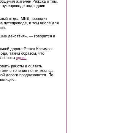
is external)
бщения жителей Ряжска о том,
м путепроводе подрядчик
льный отдел МВД проводит
а путепроводе, в том числе для
ния.
шие действия», — говорится в
льной дороге Ряжск-Касимов-
ода, таким образом, что
 Vidsboku
здесь
.
овить работы и обязать
тели в течение почти месяца
ной дороги продолжаются. По
полицию.