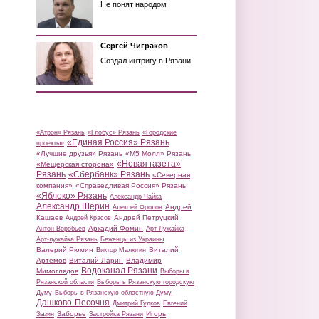
Не понят народом
Сергей Чиграков
Создал интригу в Рязани
«Атрон» Рязань
«Глобус» Рязань
«Городские
«Единая Россия» Рязань
проекты»
«Лучшие друзья» Рязань
«М5 Молл» Рязань
«Новая газета»
«Мещерская сторона»
Рязань
«Сбербанк» Рязань
«Северная
компания»
«Справедливая Россия» Рязань
«Яблоко» Рязань
Александр Чайка
Александр Шерин
Андрей
Алексей Фролов
Кашаев
Андрей Петруцкий
Андрей Красов
Аркадий Фомин
Антон Воробьев
Арт-Лужайка
Арт-лужайка Рязань
Беженцы из Украины
Валерий Рюмин
Виталий
Виктор Малюгин
Артемов
Виталий Ларин
Владимир
Водоканал Рязани
Мимоглядов
Выборы в
Рязанской области
Выборы в Рязанскую городскую
Думу
Выборы в Рязанскую областную Думу
Дашково-Песочня
Дмитрий Гудков
Евгений
Заборье
Игорь
Зызин
Застройка Рязани