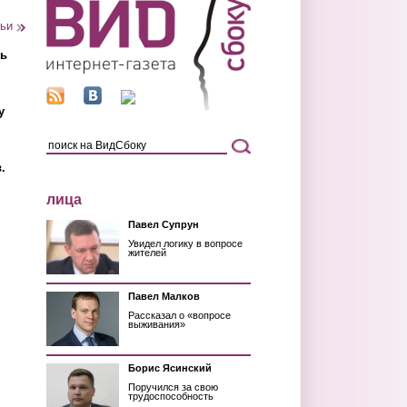
тьи
ть
у
.
лица
Павел Супрун
Увидел логику в вопросе
жителей
Павел Малков
Рассказал о «вопросе
выживания»
Борис Ясинский
Поручился за свою
трудоспособность