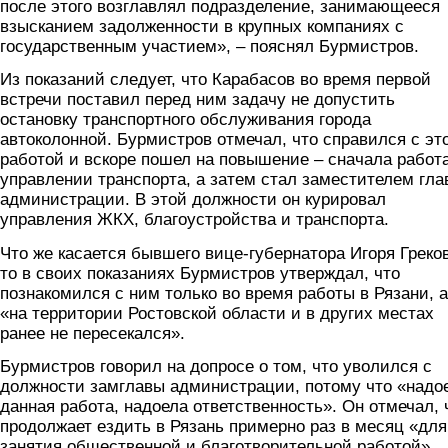
после этого возглавлял подразделение, занимающееся
взысканием задолженности в крупных компаниях с
государственным участием», – пояснял Бурмистров.
Из показаний следует, что Карабасов во время первой
встречи поставил перед ним задачу не допустить
остановку транспортного обслуживания города
автоколонной. Бурмистров отмечал, что справился с эт
работой и вскоре пошел на повышение – сначала работ
управлении транспорта, а затем стал заместителем гла
администрации. В этой должности он курировал
управления ЖКХ, благоустройства и транспорта.
Что же касается бывшего вице-губернатора Игоря Греко
то в своих показаниях Бурмистров утверждал, что
познакомился с ним только во время работы в Рязани, а
«на территории Ростовской области и в других местах
ранее не пересекался».
Бурмистров говорил на допросе о том, что уволился с
должности замглавы администрации, потому что «надо
данная работа, надоела ответственность». Он отмечал, 
продолжает ездить в Рязань примерно раз в месяц «для
занятия общественной и благотворительной работой».