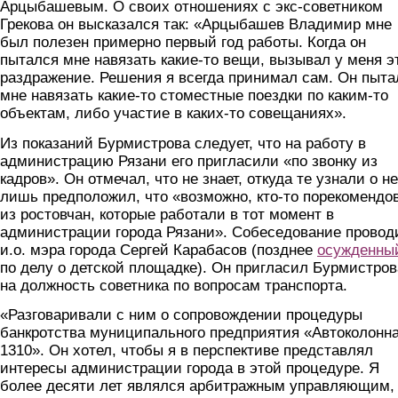
Арцыбашевым. О своих отношениях с экс-советником
Грекова он высказался так: «Арцыбашев Владимир мне
был полезен примерно первый год работы. Когда он
пытался мне навязать какие-то вещи, вызывал у меня 
раздражение. Решения я всегда принимал сам. Он пыта
мне навязать какие-то стоместные поездки по каким-то
объектам, либо участие в каких-то совещаниях».
Из показаний Бурмистрова следует, что на работу в
администрацию Рязани его пригласили «по звонку из
кадров». Он отмечал, что не знает, откуда те узнали о н
лишь предположил, что «возможно, кто-то порекомендо
из ростовчан, которые работали в тот момент в
администрации города Рязани». Собеседование провод
и.о. мэра города Сергей Карабасов (позднее
осужденны
по делу о детской площадке). Он пригласил Бурмистров
на должность советника по вопросам транспорта.
«Разговаривали с ним о сопровождении процедуры
банкротства муниципального предприятия «Автоколонн
1310». Он хотел, чтобы я в перспективе представлял
интересы администрации города в этой процедуре. Я
более десяти лет являлся арбитражным управляющим,