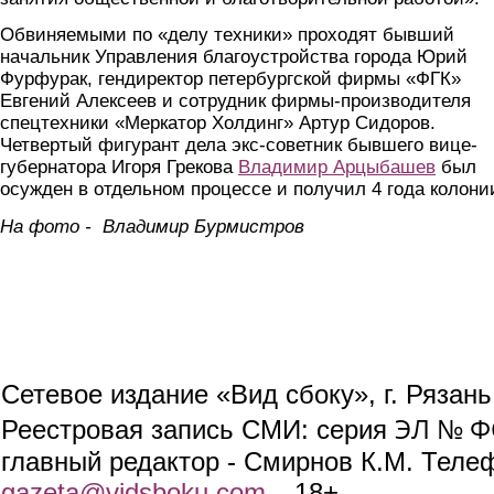
Обвиняемыми по «делу техники» проходят бывший
начальник Управления благоустройства города Юрий
Фурфурак, гендиректор петербургской фирмы «ФГК»
Евгений Алексеев и сотрудник фирмы-производителя
спецтехники «Меркатор Холдинг» Артур Сидоров.
Четвертый фигурант дела экс-советник бывшего вице-
губернатора Игоря Грекова
Владимир Арцыбашев
был
осужден в отдельном процессе и получил 4 года колони
На фото - Владимир Бурмистров
Сетевое издание «Вид сбоку», г. Рязан
ЭЛ № ФС
Реестровая запись СМИ: серия
главный редактор - Смирнов К.М. Телефо
gazeta@vidsboku.com
(link sends e-mail)
. 18+