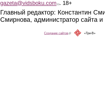
gazeta@vidsboku.com
(link sends e-mail)
. 18+
Главный редактор: Константин См
Смирнова, администратор сайта и 
Создание сайтов
(link is external)
«Три-В»