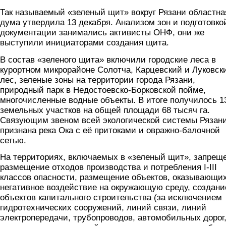
Так называемый «зеленый щит» вокруг Рязани областна
дума утвердила 13 декабря. Анализом зон и подготовко
документации занимались активисты ОНФ, они же
выступили инициаторами создания щита.
В состав «зеленого щита» включили городские леса в
курортном микрорайоне Солотча, Карцевский и Луковск
лес, зеленые зоны на территории города Рязани,
природный парк в Недостоевско-Борковской пойме,
многочисленные водные объекты. В итоге получилось 1
земельных участков на общей площади 68 тысяч га.
Связующим звеном всей экологической системы Рязан
признана река Ока с её притоками и овражно-балочной
сетью.
На территориях, включаемых в «зеленый щит», запрещ
размещение отходов производства и потребления I-III
классов опасности, размещение объектов, оказывающи
негативное воздействие на окружающую среду, создани
объектов капитального строительства (за исключением
гидротехнических сооружений, линий связи, линий
электропередачи, трубопроводов, автомобильных дорог