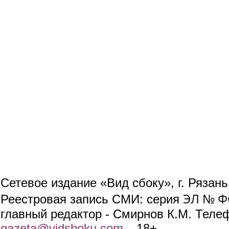
Сетевое издание «Вид сбоку», г. Рязан
ЭЛ № ФС
Реестровая запись СМИ: серия
главный редактор - Смирнов К.М. Телефо
gazeta@vidsboku.com
(link sends e-mail)
. 18+