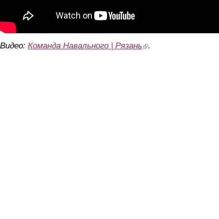
Видео:
Команда Навального | Рязань
(link is external)
.