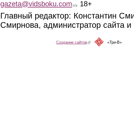
gazeta@vidsboku.com
(link sends e-mail)
. 18+
Главный редактор: Константин См
Смирнова, администратор сайта и 
Создание сайтов
(link is external)
«Три-В»