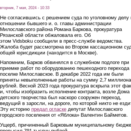
вторник, 7 мая, 2024 - 10:33
Не согласившись с решением суда по уголовному делу 
отношении бывшего и. о. главы администрации
Милославского района Романа Баркова, прокуратура
Рязанской области обжаловала его. Об
этом Vidsboku сообщили в пресс-службе ведомства.
Жалоба будет рассмотрена во Втором кассационном су
общей юрисдикции (находится в Москве).
Напомним, Барков обвинялся в служебном подлоге при
приемке работ по оборудованию пешеходного перехода 
поселке Милославское. В декабре 2022 года им были
приняты невыполненные работы на сумму 2,7 миллиона
рублей. Весной 2023 года прокуратура вскрыла этот фак
и, чтобы изобразить исполнение контракта, возле Дома
детского творчества был наскоро сооружен переход,
ведущий в заросли, на дороге, по которой никто не езди
Эту историю
предал огласке
депутат Милославского
городского поселения от «Яблока» Валентин Байметов.
Ущерб, причиненный Барковым муниципальному бюдже
превысил 791 тысячу рублей.