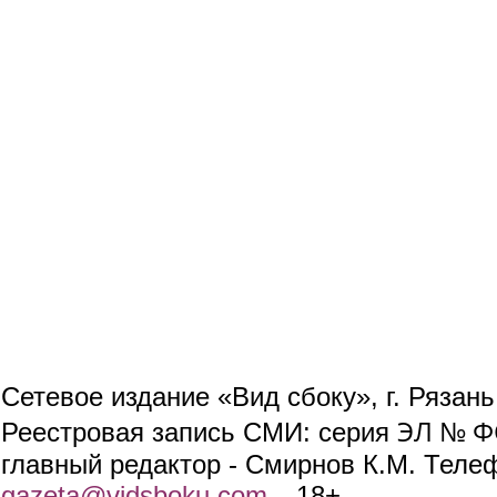
Сетевое издание «Вид сбоку», г. Рязан
ЭЛ № ФС
Реестровая запись СМИ: серия
главный редактор - Смирнов К.М. Телефо
gazeta@vidsboku.com
(link sends e-mail)
. 18+