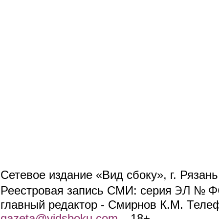
Сетевое издание «Вид сбоку», г. Рязан
ЭЛ № ФС
Реестровая запись СМИ: серия
главный редактор - Смирнов К.М. Телефо
gazeta@vidsboku.com
(link sends e-mail)
. 18+