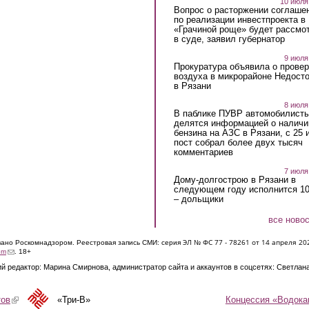
10 июля
Вопрос о расторжении соглаше
по реализации инвестпроекта в
«Грачиной роще» будет рассмо
в суде, заявил губернатор
9 июля
Прокуратура объявила о провер
воздуха в микрорайоне Недост
в Рязани
8 июля
В паблике ПУВР автомобилист
делятся информацией о наличи
бензина на АЗС в Рязани, с 25 
пост собрал более двух тысяч
комментариев
7 июля
Дому-долгострою в Рязани в
следующем году исполнится 10
– дольщики
все ново
ЭЛ № ФС 77 - 7826
1 от 14 апреля 20
овано Роскомнадзором. Реестровая запись СМИ: серия
(link sends e-mail)
om
. 18+
й редактор: Марина Смирнова, администратор сайта и аккаунтов в соцсетях: Светлан
Концессия «Водока
тов
(link is external)
«Три-В»