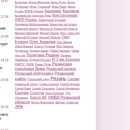
 19:47
Кочетков
Игорь Морозов
Игорь
Игорь Путин
Трубицын
Игорь Туровский
Игорь Яшин
Ирина
Касимов
Канищево
КПРФ Рязань
Кусова
Константиново
Касимовская городская Дума
 21:36
ЛДПР Рязань
Лыбедский бульвар
Людмила Кибальникова
Министерство печати
нег
Рязанской области
Минлесхоз Рязанской области
Михаил Малахов
Михаил Пронин
Мост через Оку
 22:06
Олег
Николай Булаев
Николай Пилюгин
Олег Ковалев
Булеков
Олег Шишов
трит
Ольга Чуляева
Ольга Мишина
Петр Пыленок
Подбелка
Поджоги машин
Пойма Павловки
Пойма
Политика Рязани
Поляны
трех рек
РГУ им. Есенина
Праймериз «Единой России»
 19:15
Рязанская
РМПТС
РНПК
Роман Путин
ин
городская Дума
Рязанский кремль
Рязанский
Рязанский нефтезавод
Рязань
район
Сасово
Рязанский цирк
 23:35
Северный обход
Семен Сазонов
Сергей Дудукин
ы
Сергей Ежов
Сергей Сальников
Сергей Филимонов
Скопин
Солотча
Спас-Клепики
ТРЦ
УМВД Рязанской
Трасса М5
«Премьер»
области
Шаукат Ахметов
Федор Провоторов
ЭРА
 22:16
тнего
м