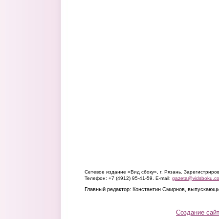
Сетевое издание «Вид сбоку», г. Рязань. Зарегистрир
Телефон: +7 (4912) 95-41-59. E-mail:
gazeta@vidsboku.c
Главный редактор: Константин Смирнов, выпускающи
Создание сай