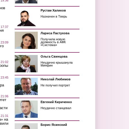
 19:36
нов
Рустам Халиков
Назначен в Тверь
 17:37
ня
Лариса Пастухова
Получила новую
должность в АФК
 23:09
«Система»
го
Ольга Свинцова
 21:02
Неудачно крышанула
Тропы
Минфин
 23:45
Николай Любимов
ра
Не получил портрет
 21:06
итет
Евгений Кириченко
асти
Неудачно станцевал
 21:31
а» на
авили
Борис Ясинский