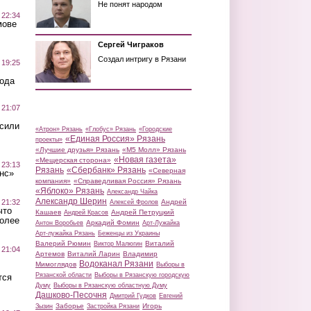
Не понят народом
 22:34
мове
Сергей Чиграков
Создал интригу в Рязани
 19:25
вода
 21:07
осили
«Атрон» Рязань
«Глобус» Рязань
«Городские
«Единая Россия» Рязань
проекты»
«Лучшие друзья» Рязань
«М5 Молл» Рязань
«Новая газета»
«Мещерская сторона»
 23:13
Рязань
«Сбербанк» Рязань
«Северная
нс»
компания»
«Справедливая Россия» Рязань
«Яблоко» Рязань
Александр Чайка
Александр Шерин
 21:32
Андрей
Алексей Фролов
что
Кашаев
Андрей Петруцкий
Андрей Красов
более
Аркадий Фомин
Антон Воробьев
Арт-Лужайка
Арт-лужайка Рязань
Беженцы из Украины
Валерий Рюмин
Виталий
Виктор Малюгин
 21:04
Артемов
Виталий Ларин
Владимир
Водоканал Рязани
Мимоглядов
Выборы в
Рязанской области
Выборы в Рязанскую городскую
тся
Думу
Выборы в Рязанскую областную Думу
Дашково-Песочня
Дмитрий Гудков
Евгений
Заборье
Игорь
Зызин
Застройка Рязани