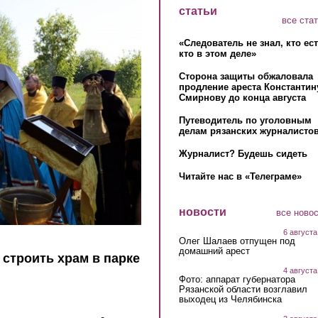
статьи
все ста
«Следователь не знал, кто ес
кто в этом деле»
Сторона защиты обжаловала
продление ареста Константин
Смирнову до конца августа
Путеводитель по уголовным
делам рязанских журналистов
Журналист? Будешь сидеть
Читайте нас в «Телеграме»
новости
все ново
6 августа
Олег Шалаев отпущен под
домашний арест
строить храм в парке
4 августа
Фото: аппарат губернатора
Рязанской области возглавил
выходец из Челябинска