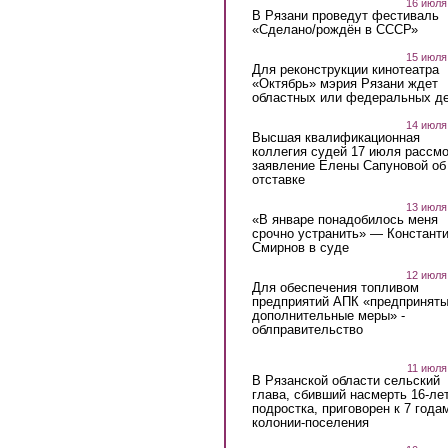
16 июля
В Рязани проведут фестиваль
«Сделано/рождён в СССР»
15 июля
Для реконструкции кинотеатра
«Октябрь» мэрия Рязани ждет
областных или федеральных де
14 июля
Высшая квалификационная
коллегия судей 17 июля рассмо
заявление Елены Сапуновой об
отставке
13 июля
«В январе понадобилось меня
срочно устранить» — Констант
Смирнов в суде
12 июля
Для обеспечения топливом
предприятий АПК «предпринят
дополнительные меры» -
облправительство
11 июля
В Рязанской области сельский
глава, сбивший насмерть 16-ле
подростка, приговорен к 7 года
колонии-поселения