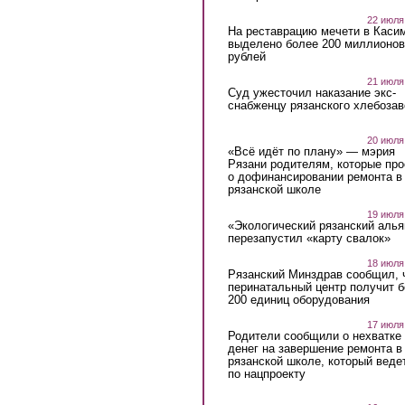
22 июля
На реставрацию мечети в Каси
выделено более 200 миллионов
рублей
21 июля
Суд ужесточил наказание экс-
снабженцу рязанского хлебоза
20 июля
«Всё идёт по плану» — мэрия
Рязани родителям, которые пр
о дофинансировании ремонта в
рязанской школе
19 июля
«Экологический рязанский алья
перезапустил «карту свалок»
18 июля
Рязанский Минздрав сообщил, 
перинатальный центр получит 
200 единиц оборудования
17 июля
Родители сообщили о нехватке
денег на завершение ремонта в
рязанской школе, который веде
по нацпроекту