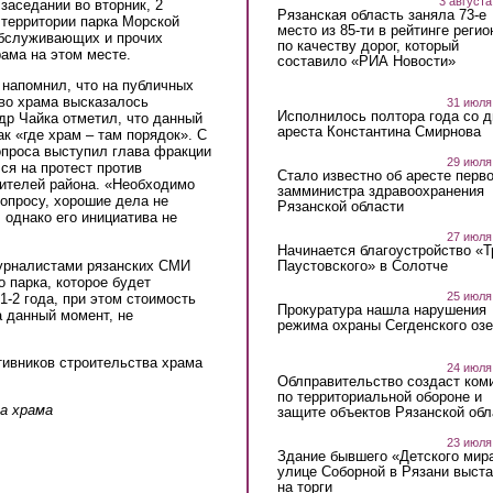
3 августа
заседании во вторник, 2
Рязанская область заняла 73-е
 территории парка Морской
место из 85-ти в рейтинге регио
обслуживающих и прочих
по качеству дорог, который
ама на этом месте.
составило «РИА Новости»
напомнил, что на публичных
тво храма высказалось
31 июля
Исполнилось полтора года со д
др Чайка отметил, что данный
ареста Константина Смирнова
к «где храм – там порядок». С
проса выступил глава фракции
29 июля
ся на протест против
Стало известно об аресте перво
жителей района. «Необходимо
замминистра здравоохранения
опросу, хорошие дела не
Рязанской области
 однако его инициатива не
27 июля
Начинается благоустройство «
журналистами рязанских СМИ
Паустовского» в Солотче
о парка, которое будет
25 июля
1-2 года, при этом стоимость
Прокуратура нашла нарушения
а данный момент, не
режима охраны Сегденского озе
тивников строительства храма
24 июля
Облправительство создаст ком
по территориальной обороне и
а храма
защите объектов Рязанской обл
23 июля
Здание бывшего «Детского мир
улице Соборной в Рязани выст
на торги