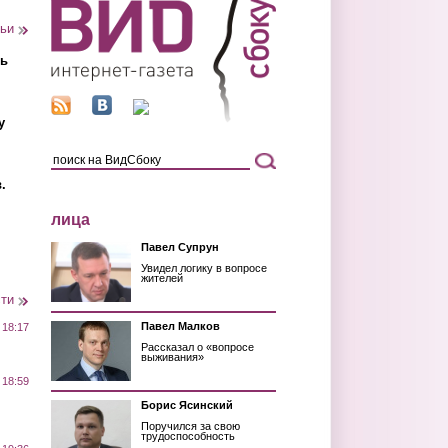
тьи
ть
у
.
лица
Павел Супрун
Увидел логику в вопросе
жителей
сти
Павел Малков
 18:17
Рассказал о «вопросе
выживания»
 18:59
Борис Ясинский
Поручился за свою
трудоспособность