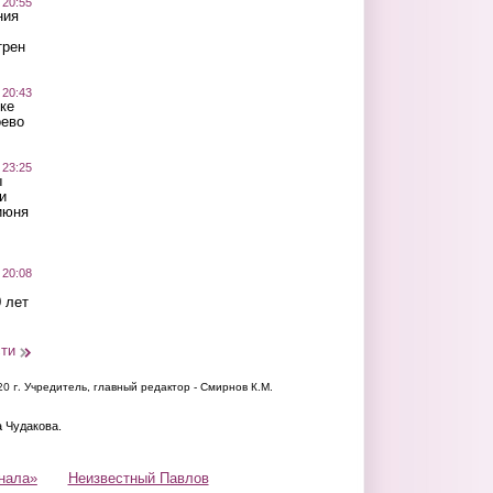
 20:55
ния
трен
 20:43
ке
оево
 23:25
ы
и
июня
 20:08
 лет
сти
20 г.
Учредитель, главный редактор - Смирнов К.М.
а Чудакова.
нала»
Неизвестный Павлов