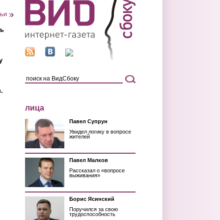
тьи
ть
у
.
лица
Павел Супрун
Увидел логику в вопросе
жителей
Павел Малков
Рассказал о «вопросе
выживания»
Борис Ясинский
Поручился за свою
трудоспособность