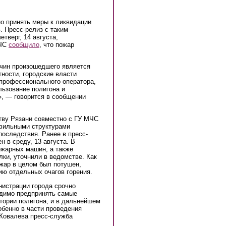
о принять меры к ликвидации
. Пресс-релиз с таким
тверг, 14 августа,
МЧС
сообщило
, что пожар
ичин произошедшего является
тности, городские власти
 профессионального оператора,
льзование полигона и
», — говорится в сообщении
тву Рязани совместно с ГУ МЧС
офильными структурами
последствия. Ранее в пресс-
н в среду, 13 августа. В
ожарных машин, а также
лки, уточнили в ведомстве. Как
ожар в целом был потушен,
ию отдельных очагов горения.
нистрации города срочно
одимо предпринять самые
тории полигона, и в дальнейшем
обенно в части проведения
 Ковалева пресс-служба