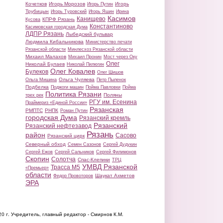
Кочетков
Игорь Морозов
Игорь
Игорь Путин
Трубицын
Игорь Туровский
Игорь Яшин
Ирина
Касимов
Канищево
КПРФ Рязань
Кусова
Константиново
Касимовская городская Дума
ЛДПР Рязань
Лыбедский бульвар
Людмила Кибальникова
Министерство печати
Рязанской области
Минлесхоз Рязанской области
Михаил Малахов
Михаил Пронин
Мост через Оку
Олег
Николай Булаев
Николай Пилюгин
Олег Ковалев
Булеков
Олег Шишов
Ольга Чуляева
Ольга Мишина
Петр Пыленок
Подбелка
Поджоги машин
Пойма Павловки
Пойма
Политика Рязани
Поляны
трех рек
РГУ им. Есенина
Праймериз «Единой России»
Рязанская
РМПТС
РНПК
Роман Путин
городская Дума
Рязанский кремль
Рязанский
Рязанский нефтезавод
Рязань
район
Сасово
Рязанский цирк
Северный обход
Семен Сазонов
Сергей Дудукин
Сергей Ежов
Сергей Сальников
Сергей Филимонов
Скопин
Солотча
Спас-Клепики
ТРЦ
УМВД Рязанской
Трасса М5
«Премьер»
области
Шаукат Ахметов
Федор Провоторов
ЭРА
20 г.
Учредитель, главный редактор - Смирнов К.М.