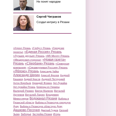
Не понят народом
Сергей Чиграков
Создал интригу в Рязани
«Атрон» Рязань
«Глобус» Рязань
«Городские
«Единая Россия» Рязань
проекты»
«Лучшие друзья» Рязань
«М5 Молл» Рязань
«Новая газета»
«Мещерская сторона»
Рязань
«Сбербанк» Рязань
«Северная
компания»
«Справедливая Россия» Рязань
«Яблоко» Рязань
Александр Чайка
Александр Шерин
Андрей
Алексей Фролов
Кашаев
Андрей Петруцкий
Андрей Красов
Аркадий Фомин
Антон Воробьев
Арт-Лужайка
Арт-лужайка Рязань
Беженцы из Украины
Валерий Рюмин
Виталий
Виктор Малюгин
Артемов
Виталий Ларин
Владимир
Водоканал Рязани
Мимоглядов
Выборы в
Рязанской области
Выборы в Рязанскую городскую
Думу
Выборы в Рязанскую областную Думу
Дашково-Песочня
Дмитрий Гудков
Евгений
Заборье
Игорь
Зызин
Застройка Рязани