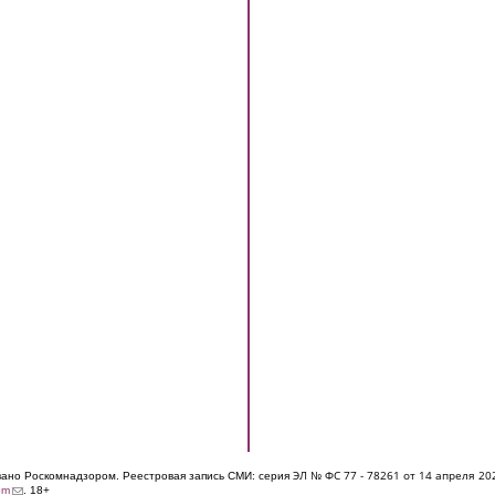
ЭЛ № ФС 77 - 7826
1 от 14 апреля 20
овано Роскомнадзором. Реестровая запись СМИ: серия
(link sends e-mail)
om
. 18+