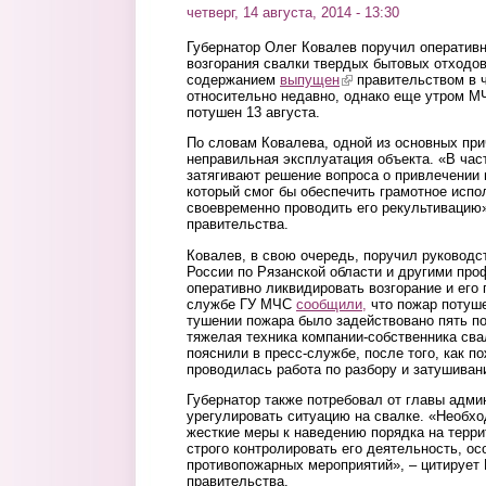
четверг, 14 августа, 2014 - 13:30
Губернатор Олег Ковалев поручил оперативн
возгорания свалки твердых бытовых отходов
содержанием
выпущен
(link is external)
правительством в че
относительно недавно, однако еще утром 
потушен 13 августа.
По словам Ковалева, одной из основных пр
неправильная эксплуатация объекта. «В час
затягивают решение вопроса о привлечении
который смог бы обеспечить грамотное испо
своевременно проводить его рекультивацию
правительства.
Ковалев, в свою очередь, поручил руководс
России по Рязанской области и другими пр
оперативно ликвидировать возгорание и его 
службе ГУ МЧС
сообщили,
что пожар потуше
тушении пожара было задействовано пять п
тяжелая техника компании-собственника сва
пояснили в пресс-службе, после того, как п
проводилась работа по разбору и затушиван
Губернатор также потребовал от главы адми
урегулировать ситуацию на свалке. «Необх
жесткие меры к наведению порядка на терри
строго контролировать его деятельность, ос
противопожарных мероприятий», – цитирует
правительства.