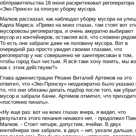
облправительства 18 июня раскритиковал регоператора
«Эко-Пронск» за плохую уборку мусора.
Малков рассказал, как наблюдал уборку мусора на улиц
Карла Маркса: «Прямо на моих глазах, там стоят вот эт
мусоровозы регоператора, и очень аккуратно выбирают
мусор из контейнеров, оставляя всё, что сложено рядом
То есть они забрали даже не половину мусора. Вот в
очередной раз просто увидел своими глазами, что
регоператор у нас совершенно не заинтересован в том,
чтобы город был чистым. Я всё-таки хочу понять, мы во
как с этим действуем?»
Глава администрации Рязани Виталий Артемов на это
ответил, что «Эко-Пронску» неоднократно было указано 
то, что они обязаны делать подбор после того, как убра
мусор и забрали бачки. Артемов отметил, что приходит
«постоянно пинать».
«Ну еще раз: вот на моих глазах вчера, я видел, что
результата этого пинания никакого нет, - продолжил Пав
Малков. - Стоит четыре, допустим, ячейки. В двух
контейнерах они забрали, в двух – нет, уехали дальше, 