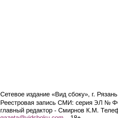
Сетевое издание «Вид сбоку», г. Рязан
ЭЛ № ФС
Реестровая запись СМИ: серия
главный редактор - Смирнов К.М. Телефо
gazeta@vidsboku.com
(link sends e-mail)
. 18+