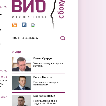
тьи
ть
у
.
лица
Павел Супрун
Увидел логику в вопросе
жителей
сти
Павел Малков
 21:43
лся о
Рассказал о «вопросе
уют
выживания»
я
»
Борис Ясинский
 18:17
Поручился за свою
трудоспособность