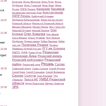
 21:04
Кочетков
Игорь Морозов
Игорь
Игорь Путин
Трубицын
Игорь Туровский
Игорь Яшин
Ирина
Касимов
Канищево
КПРФ Рязань
Кусова
тся
Константиново
Касимовская городская Дума
ЛДПР Рязань
Лыбедский бульвар
Людмила Кибальникова
Министерство печати
 19:47
Рязанской области
Минлесхоз Рязанской области
Михаил Малахов
Михаил Пронин
Мост через Оку
Олег
Николай Булаев
Николай Пилюгин
 21:36
Олег Ковалев
Булеков
Олег Шишов
Ольга Чуляева
Ольга Мишина
Петр Пыленок
Подбелка
Поджоги машин
Пойма Павловки
Пойма
нег
Политика Рязани
Поляны
трех рек
РГУ им. Есенина
Праймериз «Единой России»
 22:06
Рязанская
РМПТС
РНПК
Роман Путин
трит
городская Дума
Рязанский кремль
Рязанский
Рязанский нефтезавод
Рязань
район
Сасово
Рязанский цирк
 19:15
Северный обход
Семен Сазонов
Сергей Дудукин
Сергей Ежов
Сергей Сальников
Сергей Филимонов
ин
Скопин
Солотча
Спас-Клепики
ТРЦ
УМВД Рязанской
Трасса М5
«Премьер»
области
Шаукат Ахметов
Федор Провоторов
ЭРА
 23:35
ы