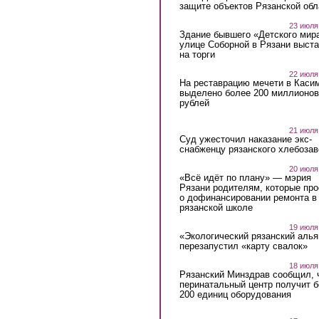
защите объектов Рязанской обл
23 июля
Здание бывшего «Детского мир
улице Соборной в Рязани выст
на торги
22 июля
На реставрацию мечети в Каси
выделено более 200 миллионов
рублей
21 июля
Суд ужесточил наказание экс-
снабженцу рязанского хлебоза
20 июля
«Всё идёт по плану» — мэрия
Рязани родителям, которые пр
о дофинансировании ремонта в
рязанской школе
19 июля
«Экологический рязанский алья
перезапустил «карту свалок»
18 июля
Рязанский Минздрав сообщил, 
перинатальный центр получит 
200 единиц оборудования