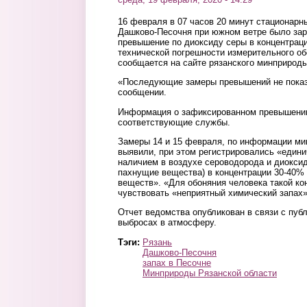
16 февраля в 07 часов 20 минут стационарн
Дашково-Песочня при южном ветре было зар
превышение по диоксиду серы в концентраци
технической погрешности измерительного об
сообщается на сайте рязанского минприроды
«Последующие замеры превышений не показ
сообщении.
Информация о зафиксированном превышении
соответствующие службы.
Замеры 14 и 15 февраля, по информации м
выявили, при этом регистрировались «едини
наличием в воздухе сероводорода и диоксид
пахнущие вещества) в концентрации 30-40% 
веществ». «Для обоняния человека такой ко
чувствовать «неприятный химический запах»
Отчет ведомства опубликован в связи с пуб
выбросах в атмосферу.
Тэги:
Рязань
Дашково-Песочня
запах в Песочне
Минприроды Рязанской области