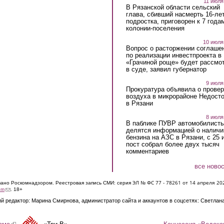
11 июля
В Рязанской области сельский
глава, сбивший насмерть 16-ле
подростка, приговорен к 7 года
колонии-поселения
10 июля
Вопрос о расторжении соглаше
по реализации инвестпроекта в
«Грачиной роще» будет рассмо
в суде, заявил губернатор
9 июля
Прокуратура объявила о провер
воздуха в микрорайоне Недост
в Рязани
8 июля
В паблике ПУВР автомобилист
делятся информацией о наличи
бензина на АЗС в Рязани, с 25 
пост собрал более двух тысяч
комментариев
все ново
ЭЛ № ФС 77 - 7826
1 от 14 апреля 20
овано Роскомнадзором. Реестровая запись СМИ: серия
(link sends e-mail)
om
. 18+
й редактор: Марина Смирнова, администратор сайта и аккаунтов в соцсетях: Светлан
Концессия «Водока