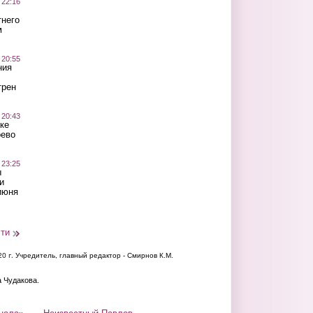
 22:16
тнего
м
 20:55
ния
трен
 20:43
ке
оево
 23:25
ы
и
июня
сти
20 г.
Учредитель, главный редактор - Смирнов К.М.
а Чудакова.
нала»
Неизвестный Павлов