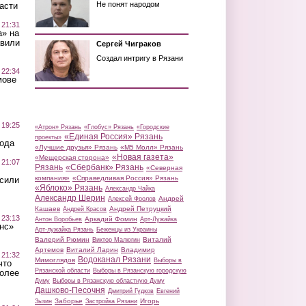
Не понят народом
асти
 21:31
а» на
авили
Сергей Чиграков
Создал интригу в Рязани
 22:34
мове
 19:25
«Атрон» Рязань
«Глобус» Рязань
«Городские
«Единая Россия» Рязань
проекты»
вода
«Лучшие друзья» Рязань
«М5 Молл» Рязань
«Новая газета»
«Мещерская сторона»
 21:07
Рязань
«Сбербанк» Рязань
«Северная
компания»
«Справедливая Россия» Рязань
осили
«Яблоко» Рязань
Александр Чайка
Александр Шерин
Андрей
Алексей Фролов
Кашаев
Андрей Петруцкий
Андрей Красов
 23:13
Аркадий Фомин
Антон Воробьев
Арт-Лужайка
нс»
Арт-лужайка Рязань
Беженцы из Украины
Валерий Рюмин
Виталий
Виктор Малюгин
Артемов
Виталий Ларин
Владимир
 21:32
Водоканал Рязани
Мимоглядов
Выборы в
что
Рязанской области
Выборы в Рязанскую городскую
более
Думу
Выборы в Рязанскую областную Думу
Дашково-Песочня
Дмитрий Гудков
Евгений
Заборье
Игорь
Зызин
Застройка Рязани