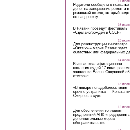
17 июля
Родители сообщили о нехватке
денег на завершение ремонта в
рязанской школе, который веде
по нацпроекту
16 июля
В Рязани проведут фестиваль
«Сделано/рождён в СССР»
15 июля
Для реконструкции кинотеатра
«Октябрь» мэрия Рязани ждет
областных или федеральных де
14 июля
Высшая квалификационная
коллегия судей 17 июля рассмо
заявление Елены Сапуновой об
отставке
13 июля
«В январе понадобилось меня
срочно устранить» — Констант
Смирнов в суде
12 июля
Для обеспечения топливом
предприятий АПК «предпринят
дополнительные меры» -
облправительство