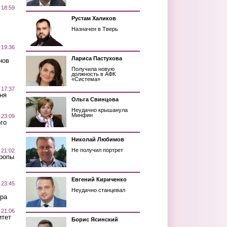
 18:59
Рустам Халиков
Назначен в Тверь
 19:36
Лариса Пастухова
нов
Получила новую
должность в АФК
«Система»
 17:37
ня
Ольга Свинцова
Неудачно крышанула
Минфин
 23:09
го
Николай Любимов
Не получил портрет
 21:02
Тропы
Евгений Кириченко
 23:45
Неудачно станцевал
ра
 21:06
итет
Борис Ясинский