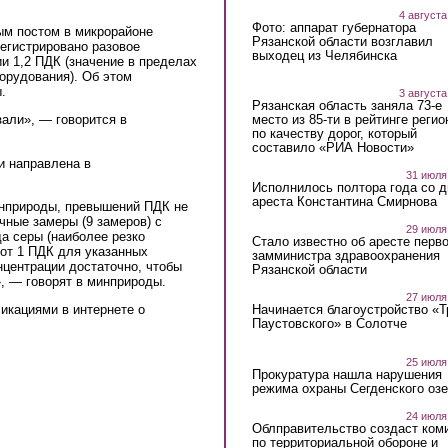
4 августа
Фото: аппарат губернатора
ым постом в микрорайоне
Рязанской области возглавил
егистрировано разовое
выходец из Челябинска
и 1,2 ПДК (значение в пределах
орудования). Об этом
.
3 августа
Рязанская область заняла 73-е
место из 85-ти в рейтинге регио
али», — говорится в
по качеству дорог, который
составило «РИА Новости»
 направлена в
31 июля
Исполнилось полтора года со д
ареста Константина Смирнова
инприроды, превышений ПДК не
чные замеры (9 замеров) с
29 июля
а серы (наиболее резко
Стало известно об аресте перво
от 1 ПДК для указанных
замминистра здравоохранения
нцентрации достаточно, чтобы
Рязанской области
, — говорят в минприроды.
27 июля
Начинается благоустройство «
ликациями в интернете о
Паустовского» в Солотче
25 июля
Прокуратура нашла нарушения
режима охраны Сегденского озе
24 июля
Облправительство создаст ком
по территориальной обороне и