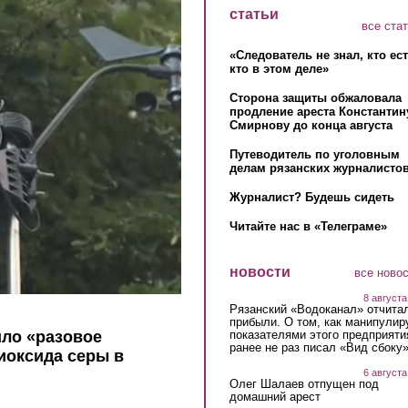
статьи
все ста
«Следователь не знал, кто ес
кто в этом деле»
Сторона защиты обжаловала
продление ареста Константин
Смирнову до конца августа
Путеводитель по уголовным
делам рязанских журналистов
Журналист? Будешь сидеть
Читайте нас в «Телеграме»
новости
все ново
8 августа
Рязанский «Водоканал» отчита
прибыли. О том, как манипулир
показателями этого предприяти
ло «разовое
ранее не раз писал «Вид сбоку
иоксида серы в
6 августа
Олег Шалаев отпущен под
домашний арест