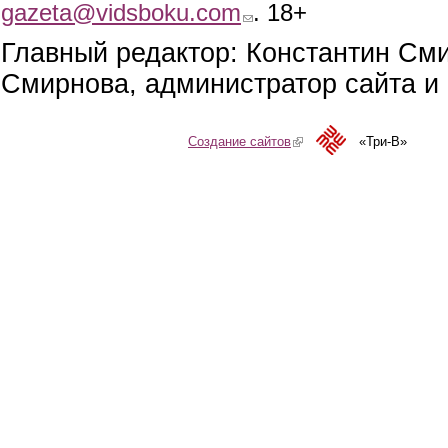
gazeta@vidsboku.com
(link sends e-mail)
. 18+
Главный редактор: Константин См
Смирнова, администратор сайта и 
Создание сайтов
(link is external)
«Три-В»