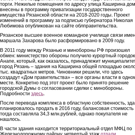
торги. Нежилые помещения по адресу улица Каширина дом
внесены в программу приватизации государственного
имущества Рязанской области на 2018-2020 годы. Проект
изменений в программу за подписью губернатора Николая
Любимова опубликован на сайте облправительства.
Рязанское высшее военное командное училище связи име
маршала Захарова было расформировано в 2009 году.
В 2011 году между Рязанью и минобороны РФ произошел
обмен: министерство обороны получило курортный городок
Анапе, который, как оказалось, принадлежит муниципалитет
город Рязань – здания на Каширина общей площадью окол
тыс. квадратных метров. Чиновники решили, что здесь
создадут «Дом правительства» – все органы власти в одно
месте. Конкретно под этот проект было принято решение
городской Думы о согласовании сделки с минобороны.
Подробности
здесь
.
После перевода комплекса в областную собственность, зд
планировалось продать в 2016 году, балансовая стоимость
тогда составляла 34,3 млн.рублей, однако покупателя не
нашлось.
В части здания находится территориальный отдел МФЦ по
Железнодорожному району, четвертый этаж
отдали