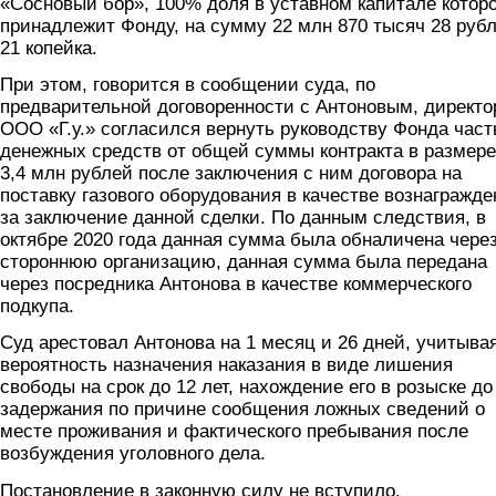
«Сосновый бор», 100% доля в уставном капитале которо
принадлежит Фонду, на сумму 22 млн 870 тысяч 28 руб
21 копейка.
При этом, говорится в сообщении суда, по
предварительной договоренности с Антоновым, директо
ООО «Г.у.» согласился вернуть руководству Фонда част
денежных средств от общей суммы контракта в размере
3,4 млн рублей после заключения с ним договора на
поставку газового оборудования в качестве вознагражде
за заключение данной сделки. По данным следствия, в
октябре 2020 года данная сумма была обналичена чере
стороннюю организацию, данная сумма была передана
через посредника Антонова в качестве коммерческого
подкупа.
Суд арестовал Антонова на 1 месяц и 26 дней, учитыва
вероятность назначения наказания в виде лишения
свободы на срок до 12 лет, нахождение его в розыске до
задержания по причине сообщения ложных сведений о
месте проживания и фактического пребывания после
возбуждения уголовного дела.
Постановление в законную силу не вступило.