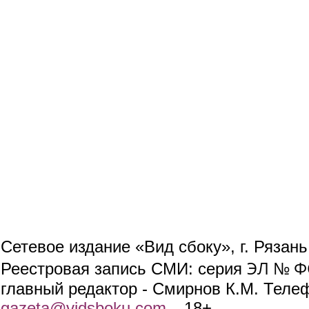
Сетевое издание «Вид сбоку», г. Рязан
ЭЛ № ФС
Реестровая запись СМИ: серия
главный редактор - Смирнов К.М. Телефо
gazeta@vidsboku.com
(link sends e-mail)
. 18+