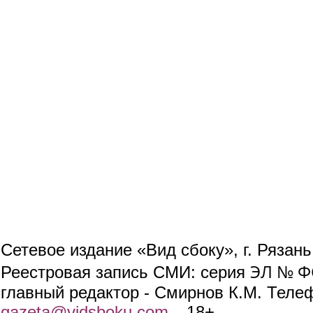
Сетевое издание «Вид сбоку», г. Рязан
ЭЛ № ФС
Реестровая запись СМИ: серия
главный редактор - Смирнов К.М. Телефо
gazeta@vidsboku.com
(link sends e-mail)
. 18+