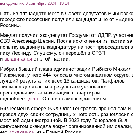
понедельник, 9 сентября, 2024 - 19:14
Пять из пятнадцати мест в Совете депутатов Рыбновско
городского поселения получили кандидаты не от «Един
России».
Мандат получил экс-депутат Госдумы от ЛДПР, участни
СВО Александр Шерин. После исключения из партии за
попытку выдвинуть кандидатуру на пост председателя в
пику Леониду Слуцкому, он перешёл в СРЗП
и
выдвигался
от этой партии.
Избран бывший глава администрации Рыбного Михаил
Панфилов, у него 444 голоса в многомандатном округе, 
лучший результат их всех 15 кандидатов. Панфилов
лишился должности в результате уголовного
преследования за махинацию с квартирой,
подробнее
здесь
. Он шёл самовыдвижением.
Бизнесмен в сфере ЖКХ Олег Генералов прошёл сам и
провёл двух своих сотрудниц. У него есть разногласия 
местной администрацией. В 2022 году Генералов был
фигурантом скандала вокруг организованной им свалки,
его
исключили
из «Единой России».