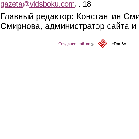
gazeta@vidsboku.com
(link sends e-mail)
. 18+
Главный редактор: Константин См
Смирнова, администратор сайта и 
Создание сайтов
(link is external)
«Три-В»