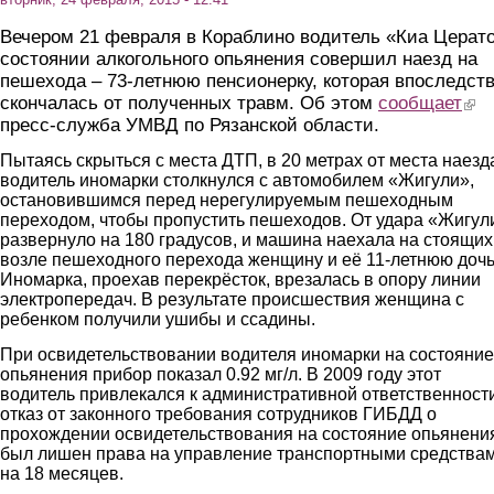
Вечером 21 февраля в Кораблино водитель «Киа Церато
состоянии алкогольного опьянения совершил наезд на
пешехода – 73-летнюю пенсионерку, которая впоследст
скончалась от полученных травм. Об этом
сообщает
(link
пресс-служба УМВД по Рязанской области.
Пытаясь скрыться с места ДТП, в 20 метрах от места наезд
водитель иномарки столкнулся с автомобилем «Жигули»,
остановившимся перед нерегулируемым пешеходным
переходом, чтобы пропустить пешеходов. От удара «Жигул
развернуло на 180 градусов, и машина наехала на стоящих
возле пешеходного перехода женщину и её 11-летнюю дочь
Иномарка, проехав перекрёсток, врезалась в опору линии
электропередач. В результате происшествия женщина с
ребенком получили ушибы и ссадины.
При освидетельствовании водителя иномарки на состояние
опьянения прибор показал 0.92 мг/л. В 2009 году этот
водитель привлекался к административной ответственности
отказ от законного требования сотрудников ГИБДД о
прохождении освидетельствования на состояние опьянени
был лишен права на управление транспортными средства
на 18 месяцев.