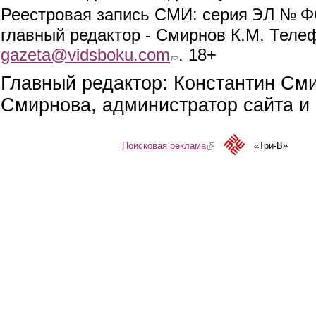
ЭЛ № ФС
Реестровая запись СМИ: серия
главный редактор - Смирнов К.М. Телефо
gazeta@vidsboku.com
(link sends e-mail)
. 18+
Главный редактор: Константин См
Смирнова, администратор сайта и 
Поисковая реклама
(link is external)
«Три-В»