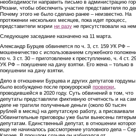
необходимости направить письмо в администрацию го
Рязани, чтобы обеспечить участие представителя по де
Почему этого не было сделано ранее – неизвестно. На
протяжении нескольких месяцев, пока идет процесс,
представители мэрии
ни разу
не присутствовали на нем
Следующее заседание назначено на 11 марта.
Александр Бурцев обвиняется по ч. 3, ст. 159 УК РФ –
мошенничество с использованием служебного положен
по ч. 3 ст. 30 – приготовление к преступлению, ч. 4 ст. 2
УК РФ – покушение на дачу взятки. Его жена – только в
покушении на дачу взятки.
Дело в отношении Бурцева и других депутатов гордумы
было возбуждено после прокурорской
проверки
,
проводившейся в 2020 году. Суть обвинений в том, что
депутаты представляли фиктивную отчетность и на са
деле не тратили полученные деньги (около 60 тысяч
рублей в месяц) на депутатскую работу, а присваивали 
Обвинительные приговоры уже были вынесены пятеры
депутатам. Единственный депутат, в отношении которог
еще не начиналось рассмотрение уголовного дела – Се
Караев. В прошлом созыве он избирался от