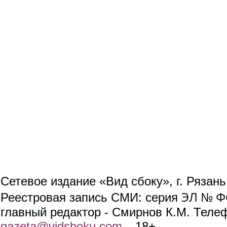
Сетевое издание «Вид сбоку», г. Рязан
ЭЛ № ФС
Реестровая запись СМИ: серия
главный редактор - Смирнов К.М. Телефо
gazeta@vidsboku.com
(link sends e-mail)
. 18+