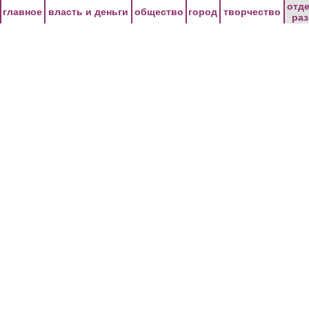
Перейти к основному содержанию
отд
главное
власть и деньги
общество
город
творчество
ра