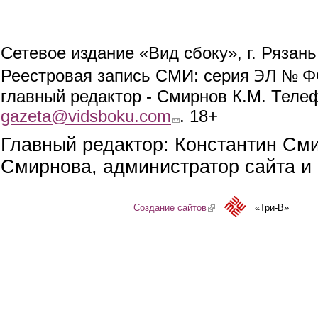
Сетевое издание «Вид сбоку», г. Рязан
ЭЛ № ФС
Реестровая запись СМИ: серия
главный редактор - Смирнов К.М. Телефо
gazeta@vidsboku.com
(link sends e-mail)
. 18+
Главный редактор: Константин См
Смирнова, администратор сайта и 
Создание сайтов
(link is external)
«Три-В»