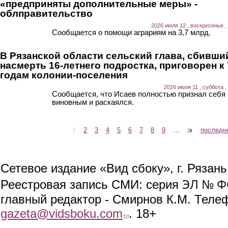
«предприняты дополнительные меры» -
облправительство
2026 июля 12 , воскресенье ,
Сообщается о помощи аграриям на 3,7 млрд.
В Рязанской области сельский глава, сбивши
насмерть 16-летнего подростка, приговорен к 
годам колонии-поселения
2026 июля 11 , суббота ,
Сообщается, что Исаев полностью признал себя
виновным и раскаялся.
1
2
3
4
5
6
7
8
9
…
следующая ›
последн
Страницы
Сетевое издание «Вид сбоку», г. Рязан
ЭЛ № ФС
Реестровая запись СМИ: серия
главный редактор - Смирнов К.М. Телефо
gazeta@vidsboku.com
(link sends e-mail)
. 18+