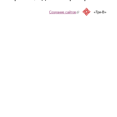
Создание сайтов
(link is external)
«Три-В»