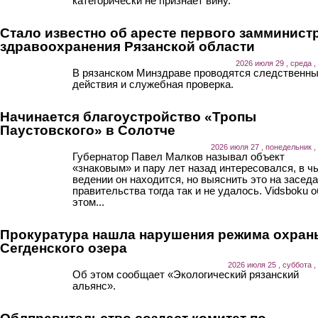
категорически не признает вину.
Стало известно об аресте первого замминист
здравоохранения Рязанской области
2026 июля 29 , среда ,
В рязанском Минздраве проводятся следственн
действия и служебная проверка.
Начинается благоустройство «Тропы
Паустовского» в Солотче
2026 июля 27 , понедельник ,
Губернатор Павел Малков называл объект
«знаковым» и пару лет назад интересовался, в ч
ведении он находится, но выяснить это на засед
правительства тогда так и не удалось. Vidsboku о
этом...
Прокуратура нашла нарушения режима охран
Сегденского озера
2026 июля 25 , суббота ,
Об этом сообщает «Экологический рязанский
альянс».