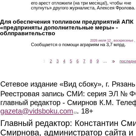
его арест отложили (на три месяца!), чтобы «не
спугнуть» другого журналиста, Алексея Фролова.
Для обеспечения топливом предприятий АПК
«предприняты дополнительные меры» -
облправительство
2026 июля 12 , воскресенье ,
Сообщается о помощи аграриям на 3,7 млрд.
1
2
3
4
5
6
7
8
9
…
следующая ›
последн
Страницы
Сетевое издание «Вид сбоку», г. Рязан
ЭЛ № ФС
Реестровая запись СМИ: серия
главный редактор - Смирнов К.М. Телефо
gazeta@vidsboku.com
(link sends e-mail)
. 18+
Главный редактор: Константин См
Смирнова, администратор сайта и 