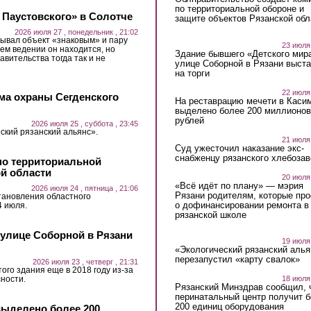
по территориальной обороне и
 Паустовского» в Солотче
защите объектов Рязанской обл
2026 июля 27 , понедельник , 21:02
ывал объект «знаковым» и пару
23 июля
ьем ведении он находится, но
Здание бывшего «Детского мир
авительства тогда так и не
улице Соборной в Рязани выст
на торги
22 июля
ма охраны Сегденского
На реставрацию мечети в Каси
выделено более 200 миллионов
рублей
2026 июля 25 , суббота , 23:45
ский рязанский альянс».
21 июля
Суд ужесточил наказание экс-
снабженцу рязанского хлебоза
по территориальной
ой области
20 июля
«Всё идёт по плану» — мэрия
2026 июля 24 , пятница , 21:06
Рязани родителям, которые пр
тановления областного
о дофинансировании ремонта в
4 июля.
рязанской школе
 улице Соборной в Рязани
19 июля
«Экологический рязанский алья
перезапустил «карту свалок»
2026 июля 23 , четверг , 21:31
ого здания еще в 2018 году из-за
ности.
18 июля
Рязанский Минздрав сообщил, 
перинатальный центр получит 
200 единиц оборудования
выделено более 200