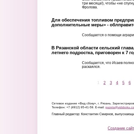
три месяца!), чтобы «не спугн
Фролова.
Для обеспечения топливом предпри
дополнительные меры» - облправит
Сообщается о помощи агрария
В Рязанской области сельский глава
летнего подростка, приговорен к 7 
Сообщается, что Исаев полно
раскаялся.
1
2
3
4
5
6
Страницы
Сетевое издание «Вид сбоку», г. Рязань. Зарегистрир
Телефон: +7 (4912) 95-41-59. E-mail:
gazeta@vidsboku.c
Главный редактор: Константин Смирнов, выпускающи
Создание сай