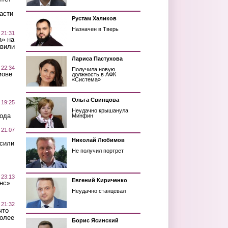
асти
Рустам Халиков
Назначен в Тверь
 21:31
а» на
авили
Лариса Пастухова
 22:34
Получила новую
мове
должность в АФК
«Система»
Ольга Свинцова
 19:25
Неудачно крышанула
вода
Минфин
 21:07
Николай Любимов
осили
Не получил портрет
 23:13
Евгений Кириченко
нс»
Неудачно станцевал
 21:32
что
более
Борис Ясинский