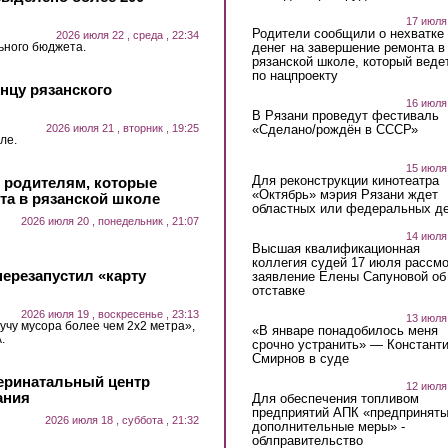
17 июля
Родители сообщили о нехватке
2026 июля 22 , среда , 22:34
ьного бюджета.
денег на завершение ремонта в
рязанской школе, который веде
по нацпроекту
нцу рязанского
16 июля
В Рязани проведут фестиваль
2026 июля 21 , вторник , 19:25
«Сделано/рождён в СССР»
ле.
15 июля
Для реконструкции кинотеатра
и родителям, которые
«Октябрь» мэрия Рязани ждет
та в рязанской школе
областных или федеральных де
2026 июля 20 , понедельник , 21:07
14 июля
Высшая квалификационная
коллегия судей 17 июля рассмо
ерезапустил «карту
заявление Елены Сапуновой об
отставке
2026 июля 19 , воскресенье , 23:13
13 июля
учу мусора более чем 2х2 метра»,
«В январе понадобилось меня
.
срочно устранить» — Констант
Смирнов в суде
еринатальный центр
12 июля
ания
Для обеспечения топливом
предприятий АПК «предпринят
2026 июля 18 , суббота , 21:32
дополнительные меры» -
облправительство