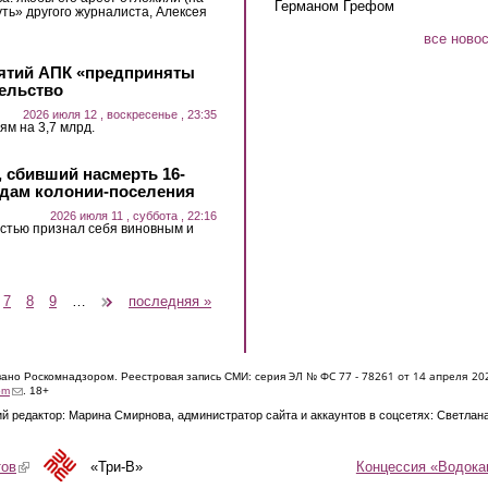
Германом Грефом
уть» другого журналиста, Алексея
все ново
ятий АПК «предприняты
ельство
2026 июля 12 , воскресенье , 23:35
м на 3,7 млрд.
, сбивший насмерть 16-
годам колонии-поселения
2026 июля 11 , суббота , 22:16
стью признал себя виновным и
7
8
9
…
следующая ›
последняя »
ЭЛ № ФС 77 - 7826
1 от 14 апреля 20
овано Роскомнадзором. Реестровая запись СМИ: серия
(link sends e-mail)
om
. 18+
й редактор: Марина Смирнова, администратор сайта и аккаунтов в соцсетях: Светлан
Концессия «Водока
тов
(link is external)
«Три-В»