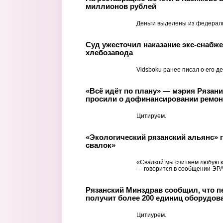
миллионов рублей
Деньги выделены из федерал
Суд ужесточил наказание экс-снабже
хлебозавода
Vidsboku ранее писал о его де
«Всё идёт по плану» — мэрия Рязан
просили о дофинансировании ремон
Цитируем.
«Экологический рязанский альянс» п
свалок»
«Свалкой мы считаем любую к
— говорится в сообщении ЭРА
Рязанский Минздрав сообщил, что п
получит более 200 единиц оборудов
Цитиурем.