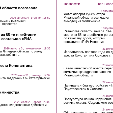
новости
все ново
й области возглавил
4 августа
Фото: аппарат губернатора
Рязанской области возглавил
2026 августа 4 , вторник , 18:59
парата возглавил
выходец из Челябинска
 Росреестра.
3 августа
Рязанская область заняла 73-е
из 85-ти в рейтинге
место из 85-ти в рейтинге регио
по качеству дорог, который
й составило «РИА
составило «РИА Новости»
2026 августа 3 , понедельник , 19:36
31 июля
 и Липецкая области по этому
Исполнилось полтора года со д
стах рейтинга.
ареста Константина Смирнова
еста Константина
29 июля
Стало известно об аресте перво
замминистра здравоохранения
Рязанской области
2026 июля 31 , пятница , 17:37
ента задержания он категорически
27 июля
Начинается благоустройство «
Паустовского» в Солотче
амминистра
25 июля
Прокуратура нашла нарушения
2026 июля 29 , среда , 23:09
режима охраны Сегденского озе
дятся следственные действия и
24 июля
Облправительство создаст ком