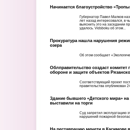
Начинается благоустройство «Тропы
Губернатор Павел Малков наз
лет назад интересовался, в ч
выяснить это на заседании пр
удалось. Vidsboku об этом...
Прокуратура нашла нарушения режи
озера
Об этом сообщает «Экологиче
Облправительство создаст комитет 
обороне и защите объектов Рязанск
Соответствующий проект пос
правительства опубликован 2
Здание бывшего «Детского мира» на
выставили на торги
Суд запретил эксплуатацию эт
нарушений пожарной безопас
На реставрацию мечети в Касимове 