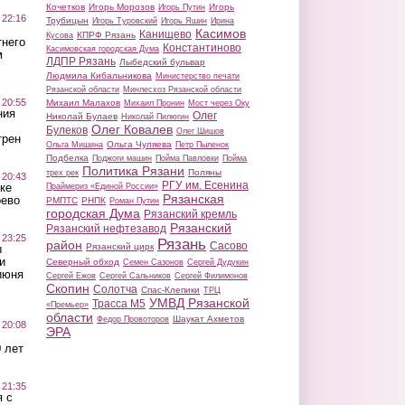
Кочетков
Игорь Морозов
Игорь
Игорь Путин
 22:16
Трубицын
Игорь Туровский
Игорь Яшин
Ирина
Касимов
Канищево
КПРФ Рязань
Кусова
тнего
Константиново
Касимовская городская Дума
м
ЛДПР Рязань
Лыбедский бульвар
Людмила Кибальникова
Министерство печати
Рязанской области
Минлесхоз Рязанской области
 20:55
Михаил Малахов
Михаил Пронин
Мост через Оку
ния
Олег
Николай Булаев
Николай Пилюгин
Олег Ковалев
Булеков
Олег Шишов
трен
Ольга Чуляева
Ольга Мишина
Петр Пыленок
Подбелка
Поджоги машин
Пойма Павловки
Пойма
Политика Рязани
Поляны
трех рек
 20:43
РГУ им. Есенина
ке
Праймериз «Единой России»
Рязанская
оево
РМПТС
РНПК
Роман Путин
городская Дума
Рязанский кремль
Рязанский
Рязанский нефтезавод
 23:25
Рязань
район
Сасово
Рязанский цирк
ы
и
Северный обход
Семен Сазонов
Сергей Дудукин
июня
Сергей Ежов
Сергей Сальников
Сергей Филимонов
Скопин
Солотча
Спас-Клепики
ТРЦ
УМВД Рязанской
Трасса М5
«Премьер»
области
Шаукат Ахметов
Федор Провоторов
 20:08
ЭРА
 лет
 21:35
 с