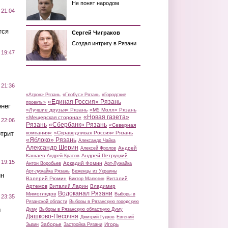
Не понят народом
 21:04
тся
Сергей Чиграков
Создал интригу в Рязани
 19:47
 21:36
«Атрон» Рязань
«Глобус» Рязань
«Городские
«Единая Россия» Рязань
проекты»
нег
«Лучшие друзья» Рязань
«М5 Молл» Рязань
«Новая газета»
«Мещерская сторона»
 22:06
Рязань
«Сбербанк» Рязань
«Северная
трит
компания»
«Справедливая Россия» Рязань
«Яблоко» Рязань
Александр Чайка
Александр Шерин
Андрей
Алексей Фролов
Кашаев
Андрей Петруцкий
Андрей Красов
 19:15
Аркадий Фомин
Антон Воробьев
Арт-Лужайка
Арт-лужайка Рязань
Беженцы из Украины
ин
Валерий Рюмин
Виталий
Виктор Малюгин
Артемов
Виталий Ларин
Владимир
Водоканал Рязани
Мимоглядов
Выборы в
 23:35
Рязанской области
Выборы в Рязанскую городскую
ы
Думу
Выборы в Рязанскую областную Думу
Дашково-Песочня
Дмитрий Гудков
Евгений
Заборье
Игорь
Зызин
Застройка Рязани