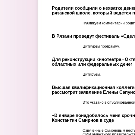
Родители сообщили о нехватке денег
рязанской школе, который ведется п
Публикуем комментарии роди
В Рязани проведут фестиваль «Сде
Цитиурем программу.
Для реконструкции кинотеатра «Окт
областных или федеральных денег
Цитируем.
Высшая квалификационная коллегия
рассмотрит заявление Елены Сапуно
Это указано в опубликованной
«В январе понадобилось меня срочн
Константин Смирнов в суде
Озвученные Смирновым несты
СМИ областного правительств