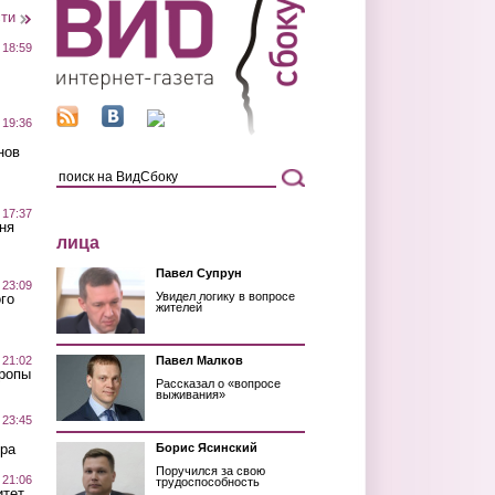
сти
 18:59
 19:36
нов
 17:37
ня
лица
Павел Супрун
 23:09
Увидел логику в вопросе
го
жителей
 21:02
Павел Малков
Тропы
Рассказал о «вопросе
выживания»
 23:45
ра
Борис Ясинский
Поручился за свою
 21:06
трудоспособность
итет