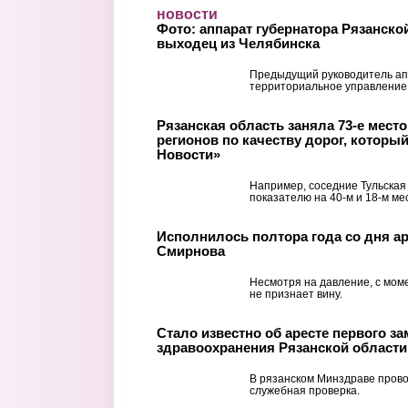
Перейти к основному содержанию
новости
Фото: аппарат губернатора Рязанско
выходец из Челябинска
Предыдущий руководитель ап
территориальное управление
Рязанская область заняла 73-е место 
регионов по качеству дорог, которы
Новости»
Например, соседние Тульская
показателю на 40-м и 18-м ме
Исполнилось полтора года со дня ар
Смирнова
Несмотря на давление, с мом
не признает вину.
Стало известно об аресте первого з
здравоохранения Рязанской области
В рязанском Минздраве прово
служебная проверка.