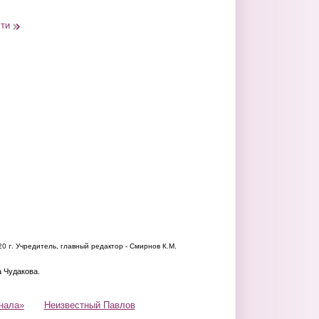
сти
20 г.
Учредитель, главный редактор - Смирнов К.М.
а Чудакова.
нала»
Неизвестный Павлов