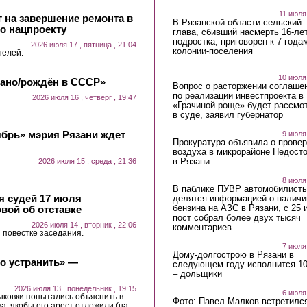
11 июля
 на завершение ремонта в
В Рязанской области сельский
о нацпроекту
глава, сбивший насмерть 16-ле
подростка, приговорен к 7 года
2026 июля 17 , пятница , 21:04
колонии-поселения
телей.
10 июля
лано/рождён в СССР»
Вопрос о расторжении соглаше
по реализации инвестпроекта в
2026 июля 16 , четверг , 19:47
«Грачиной роще» будет рассмо
в суде, заявил губернатор
ябрь» мэрия Рязани ждет
9 июля
Прокуратура объявила о провер
воздуха в микрорайоне Недост
в Рязани
2026 июля 15 , среда , 21:36
8 июля
В паблике ПУВР автомобилист
 судей 17 июля
делятся информацией о наличи
бензина на АЗС в Рязани, с 25 
вой об отставке
пост собрал более двух тысяч
2026 июля 14 , вторник , 22:06
комментариев
 повестке заседания.
7 июля
Дому-долгострою в Рязани в
о устранить» —
следующем году исполнится 10
– дольщики
2026 июля 13 , понедельник , 19:15
6 июля
ковки попытались объяснить в
Фото: Павел Малков встретился
а: якобы его арест отложили (на