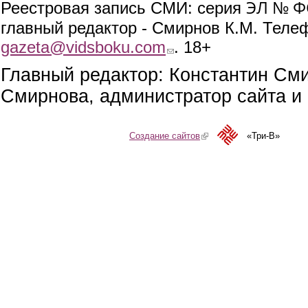
ЭЛ № ФС
Реестровая запись СМИ: серия
главный редактор - Смирнов К.М. Телефо
gazeta@vidsboku.com
(link sends e-mail)
. 18+
Главный редактор: Константин См
Смирнова, администратор сайта и 
Создание сайтов
(link is external)
«Три-В»