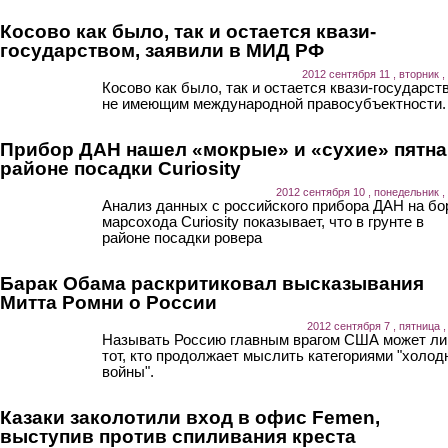
Косово как было, так и остается квази-
государством, заявили в МИД РФ
2012 сентября 11 , вторник ,
Косово как было, так и остается квази-государст
не имеющим международной правосубъектности.
Прибор ДАН нашел «мокрые» и «сухие» пятна
районе посадки Curiosity
2012 сентября 10 , понедельник ,
Анализ данных с российского прибора ДАН на бо
марсохода Curiosity показывает, что в грунте в
районе посадки ровера
Барак Обама раскритиковал высказывания
Митта Ромни о России
2012 сентября 7 , пятница ,
Называть Россию главным врагом США может л
тот, кто продолжает мыслить категориями "холод
войны".
Казаки заколотили вход в офис Femen,
выступив против спиливания креста