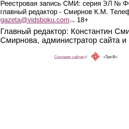
ЭЛ № ФС
Реестровая запись СМИ: серия
главный редактор - Смирнов К.М. Телефо
gazeta@vidsboku.com
(link sends e-mail)
. 18+
Главный редактор: Константин См
Смирнова, администратор сайта и 
Создание сайтов
(link is external)
«Три-В»