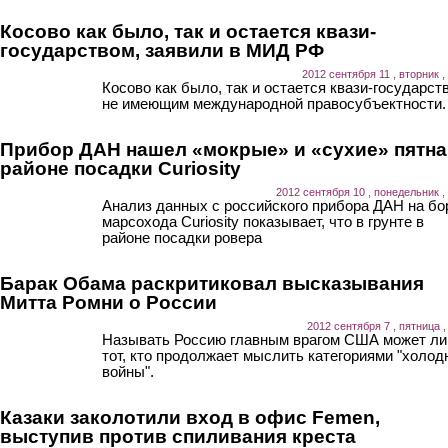
Косово как было, так и остается квази-
государством, заявили в МИД РФ
2012 сентября 11 , вторник ,
Косово как было, так и остается квази-государст
не имеющим международной правосубъектности.
Прибор ДАН нашел «мокрые» и «сухие» пятна
районе посадки Curiosity
2012 сентября 10 , понедельник ,
Анализ данных с российского прибора ДАН на бо
марсохода Curiosity показывает, что в грунте в
районе посадки ровера
Барак Обама раскритиковал высказывания
Митта Ромни о России
2012 сентября 7 , пятница ,
Называть Россию главным врагом США может л
тот, кто продолжает мыслить категориями "холод
войны".
Казаки заколотили вход в офис Femen,
выступив против спиливания креста