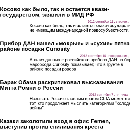
Косово как было, так и остается квази-
государством, заявили в МИД РФ
2012 сентября 11 , вторник ,
Косово как было, так и остается квази-государст
не имеющим международной правосубъектности.
Прибор ДАН нашел «мокрые» и «сухие» пятна
районе посадки Curiosity
2012 сентября 10 , понедельник ,
Анализ данных с российского прибора ДАН на бо
марсохода Curiosity показывает, что в грунте в
районе посадки ровера
Барак Обама раскритиковал высказывания
Митта Ромни о России
2012 сентября 7 , пятница ,
Называть Россию главным врагом США может л
тот, кто продолжает мыслить категориями "холод
войны".
Казаки заколотили вход в офис Femen,
выступив против спиливания креста