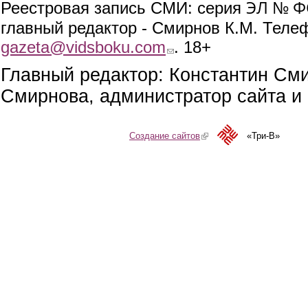
ЭЛ № ФС
Реестровая запись СМИ: серия
главный редактор - Смирнов К.М. Телефо
gazeta@vidsboku.com
(link sends e-mail)
. 18+
Главный редактор: Константин См
Смирнова, администратор сайта и 
Создание сайтов
(link is external)
«Три-В»