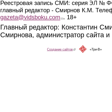
ЭЛ № ФС
Реестровая запись СМИ: серия
главный редактор - Смирнов К.М. Телефо
gazeta@vidsboku.com
(link sends e-mail)
. 18+
Главный редактор: Константин См
Смирнова, администратор сайта и 
Создание сайтов
(link is external)
«Три-В»