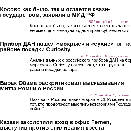
Косово как было, так и остается квази-
государством, заявили в МИД РФ
2012 сентября 11 , вторник ,
Косово как было, так и остается квази-государст
не имеющим международной правосубъектности.
Прибор ДАН нашел «мокрые» и «сухие» пятна
районе посадки Curiosity
2012 сентября 10 , понедельник ,
Анализ данных с российского прибора ДАН на бо
марсохода Curiosity показывает, что в грунте в
районе посадки ровера
Барак Обама раскритиковал высказывания
Митта Ромни о России
2012 сентября 7 , пятница ,
Называть Россию главным врагом США может л
тот, кто продолжает мыслить категориями "холод
войны".
Казаки заколотили вход в офис Femen,
выступив против спиливания креста