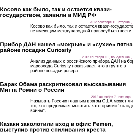
Косово как было, так и остается квази-
государством, заявили в МИД РФ
2012 сентября 11 , вторник ,
Косово как было, так и остается квази-государст
не имеющим международной правосубъектности.
Прибор ДАН нашел «мокрые» и «сухие» пятна
районе посадки Curiosity
2012 сентября 10 , понедельник ,
Анализ данных с российского прибора ДАН на бо
марсохода Curiosity показывает, что в грунте в
районе посадки ровера
Барак Обама раскритиковал высказывания
Митта Ромни о России
2012 сентября 7 , пятница ,
Называть Россию главным врагом США может л
тот, кто продолжает мыслить категориями "холод
войны".
Казаки заколотили вход в офис Femen,
выступив против спиливания креста