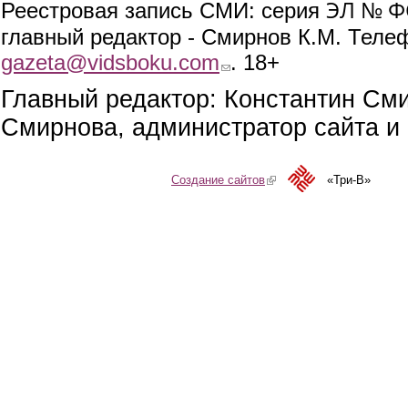
ЭЛ № ФС
Реестровая запись СМИ: серия
главный редактор - Смирнов К.М. Телефо
gazeta@vidsboku.com
(link sends e-mail)
. 18+
Главный редактор: Константин См
Смирнова, администратор сайта и 
Создание сайтов
(link is external)
«Три-В»