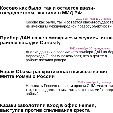
Косово как было, так и остается квази-
государством, заявили в МИД РФ
2012 сентября 11 , вторник ,
Косово как было, так и остается квази-государст
не имеющим международной правосубъектности.
Прибор ДАН нашел «мокрые» и «сухие» пятна
районе посадки Curiosity
2012 сентября 10 , понедельник ,
Анализ данных с российского прибора ДАН на бо
марсохода Curiosity показывает, что в грунте в
районе посадки ровера
Барак Обама раскритиковал высказывания
Митта Ромни о России
2012 сентября 7 , пятница ,
Называть Россию главным врагом США может л
тот, кто продолжает мыслить категориями "холод
войны".
Казаки заколотили вход в офис Femen,
выступив против спиливания креста