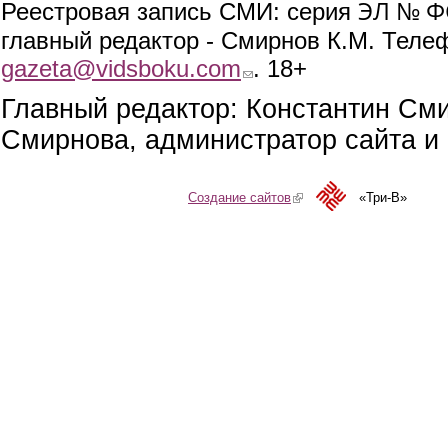
ЭЛ № ФС
Реестровая запись СМИ: серия
главный редактор - Смирнов К.М. Телефо
gazeta@vidsboku.com
(link sends e-mail)
. 18+
Главный редактор: Константин См
Смирнова, администратор сайта и 
Создание сайтов
(link is external)
«Три-В»