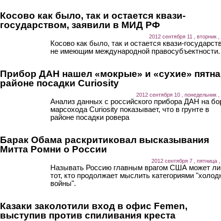
Косово как было, так и остается квази-
государством, заявили в МИД РФ
2012 сентября 11 , вторник ,
Косово как было, так и остается квази-государст
не имеющим международной правосубъектности.
Прибор ДАН нашел «мокрые» и «сухие» пятна
районе посадки Curiosity
2012 сентября 10 , понедельник ,
Анализ данных с российского прибора ДАН на бо
марсохода Curiosity показывает, что в грунте в
районе посадки ровера
Барак Обама раскритиковал высказывания
Митта Ромни о России
2012 сентября 7 , пятница ,
Называть Россию главным врагом США может л
тот, кто продолжает мыслить категориями "холод
войны".
Казаки заколотили вход в офис Femen,
выступив против спиливания креста