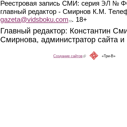
ЭЛ № ФС
Реестровая запись СМИ: серия
главный редактор - Смирнов К.М. Телефо
gazeta@vidsboku.com
(link sends e-mail)
. 18+
Главный редактор: Константин См
Смирнова, администратор сайта и 
Создание сайтов
(link is external)
«Три-В»