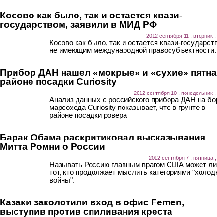
Косово как было, так и остается квази-
государством, заявили в МИД РФ
2012 сентября 11 , вторник ,
Косово как было, так и остается квази-государст
не имеющим международной правосубъектности.
Прибор ДАН нашел «мокрые» и «сухие» пятна
районе посадки Curiosity
2012 сентября 10 , понедельник ,
Анализ данных с российского прибора ДАН на бо
марсохода Curiosity показывает, что в грунте в
районе посадки ровера
Барак Обама раскритиковал высказывания
Митта Ромни о России
2012 сентября 7 , пятница ,
Называть Россию главным врагом США может л
тот, кто продолжает мыслить категориями "холод
войны".
Казаки заколотили вход в офис Femen,
выступив против спиливания креста