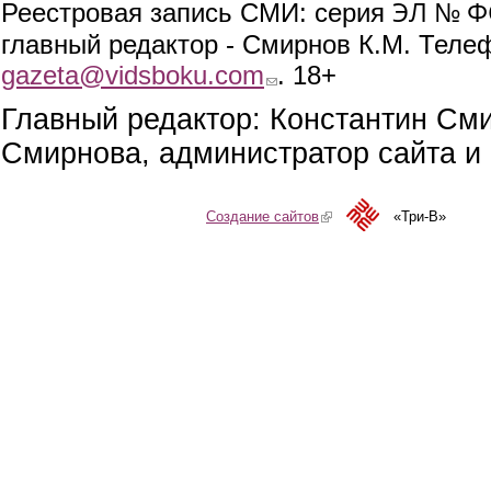
ЭЛ № ФС
Реестровая запись СМИ: серия
главный редактор - Смирнов К.М. Телефо
gazeta@vidsboku.com
(link sends e-mail)
. 18+
Главный редактор: Константин См
Смирнова, администратор сайта и 
Создание сайтов
(link is external)
«Три-В»