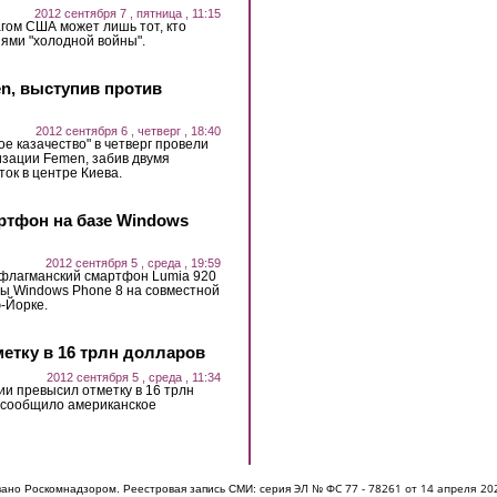
2012 сентября 7 , пятница , 11:15
гом США может лишь тот, кто
ями "холодной войны".
n, выступив против
2012 сентября 6 , четверг , 18:40
е казачество" в четверг провели
изации Femen, забив двумя
ок в центре Киева.
ртфон на базе Windows
2012 сентября 5 , среда , 19:59
 флагманский смартфон Lumia 920
ы Windows Phone 8 на совместной
ю-Йорке.
етку в 16 трлн долларов
2012 сентября 5 , среда , 11:34
ии превысил отметку в 16 трлн
к сообщило американское
ЭЛ № ФС 77 - 7826
1 от 14 апреля 20
овано Роскомнадзором. Реестровая запись СМИ: серия