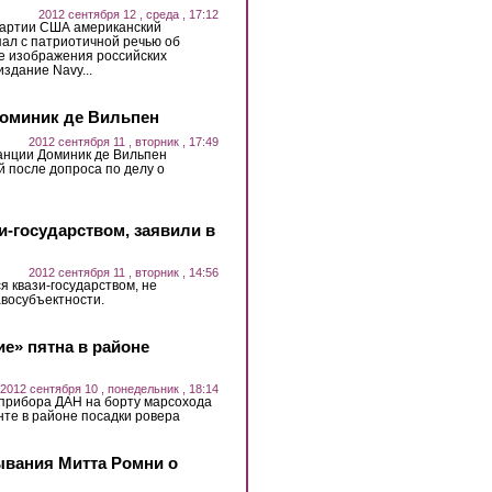
2012 сентября 12 , среда , 17:12
партии США американский
ал с патриотичной речью об
е изображения российских
здание Navy...
Доминик де Вильпен
2012 сентября 11 , вторник , 17:49
нции Доминик де Вильпен
 после допроса по делу о
зи-государством, заявили в
2012 сентября 11 , вторник , 14:56
ся квази-государством, не
восубъектности.
е» пятна в районе
2012 сентября 10 , понедельник , 18:14
 прибора ДАН на борту марсохода
рунте в районе посадки ровера
ывания Митта Ромни о