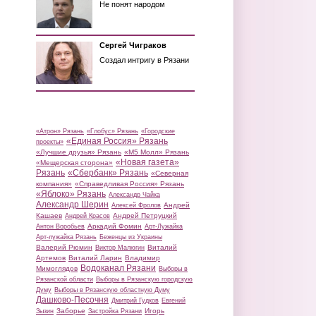
Не понят народом
Сергей Чиграков
Создал интригу в Рязани
«Атрон» Рязань
«Глобус» Рязань
«Городские
«Единая Россия» Рязань
проекты»
«Лучшие друзья» Рязань
«М5 Молл» Рязань
«Новая газета»
«Мещерская сторона»
Рязань
«Сбербанк» Рязань
«Северная
компания»
«Справедливая Россия» Рязань
«Яблоко» Рязань
Александр Чайка
Александр Шерин
Андрей
Алексей Фролов
Кашаев
Андрей Петруцкий
Андрей Красов
Аркадий Фомин
Антон Воробьев
Арт-Лужайка
Арт-лужайка Рязань
Беженцы из Украины
Валерий Рюмин
Виталий
Виктор Малюгин
Артемов
Виталий Ларин
Владимир
Водоканал Рязани
Мимоглядов
Выборы в
Рязанской области
Выборы в Рязанскую городскую
Думу
Выборы в Рязанскую областную Думу
Дашково-Песочня
Дмитрий Гудков
Евгений
Заборье
Игорь
Зызин
Застройка Рязани