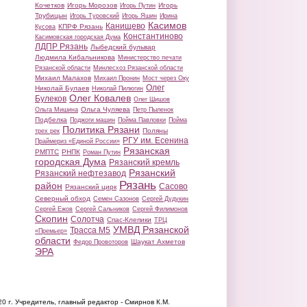
Кочетков
Игорь Морозов
Игорь
Игорь Путин
Трубицын
Игорь Туровский
Игорь Яшин
Ирина
Касимов
Канищево
КПРФ Рязань
Кусова
Константиново
Касимовская городская Дума
ЛДПР Рязань
Лыбедский бульвар
Людмила Кибальникова
Министерство печати
Рязанской области
Минлесхоз Рязанской области
Михаил Малахов
Михаил Пронин
Мост через Оку
Олег
Николай Булаев
Николай Пилюгин
Олег Ковалев
Булеков
Олег Шишов
Ольга Чуляева
Ольга Мишина
Петр Пыленок
Подбелка
Поджоги машин
Пойма Павловки
Пойма
Политика Рязани
Поляны
трех рек
РГУ им. Есенина
Праймериз «Единой России»
Рязанская
РМПТС
РНПК
Роман Путин
городская Дума
Рязанский кремль
Рязанский
Рязанский нефтезавод
Рязань
район
Сасово
Рязанский цирк
Северный обход
Семен Сазонов
Сергей Дудукин
Сергей Ежов
Сергей Сальников
Сергей Филимонов
Скопин
Солотча
Спас-Клепики
ТРЦ
УМВД Рязанской
Трасса М5
«Премьер»
области
Шаукат Ахметов
Федор Провоторов
ЭРА
20 г.
Учредитель, главный редактор - Смирнов К.М.