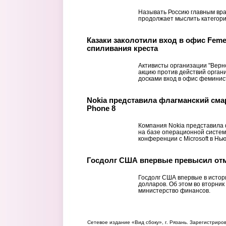
Называть Россию главным вра
продолжает мыслить категори
Казаки заколотили вход в офис Feme
спиливания креста
Активисты организации "Верно
акцию против действий орган
досками вход в офис феминист
Nokia представила флагманский сма
Phone 8
Компания Nokia представила
на базе операционной систем
конференции с Microsoft в Нь
Госдолг США впервые превысил отм
Госдолг США впервые в истор
долларов. Об этом во вторни
министерство финансов.
Сетевое издание «Вид сбоку», г. Рязань. Зарегистрир