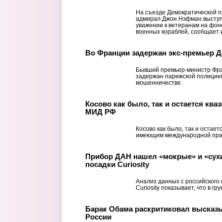
На съезде Демократической 
адмирал Джон Нэфман выступ
уважении к ветеранам на фон
военных кораблей, сообщает и
Во Франции задержан экс-премьер 
Бывший премьер-министр Фра
задержан парижской полицией
мошенничестве.
Косово как было, так и остается ква
МИД РФ
Косово как было, так и остает
имеющим международной пра
Прибор ДАН нашел «мокрые» и «сухи
посадки Curiosity
Анализ данных с российского
Curiosity показывает, что в г
Барак Обама раскритиковал высказ
России