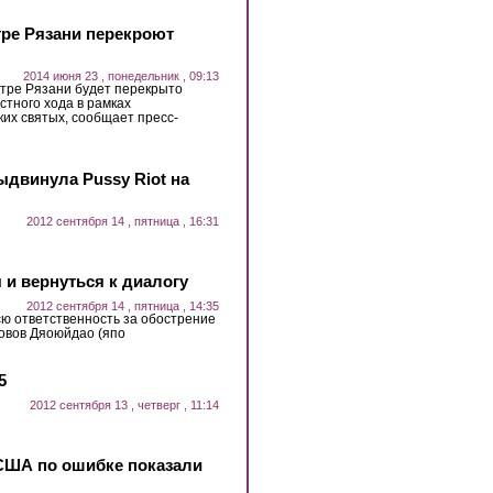
нтре Рязани перекроют
2014 июня 23 , понедельник , 09:13
нтре Рязани будет перекрыто
стного хода в рамках
их святых, сообщает пресс-
ыдвинула Pussy Riot на
2012 сентября 14 , пятница , 16:31
 и вернуться к диалогу
2012 сентября 14 , пятница , 14:35
сю ответственность за обострение
ровов Дяоюйдао (япо
5
2012 сентября 13 , четверг , 11:14
США по ошибке показали