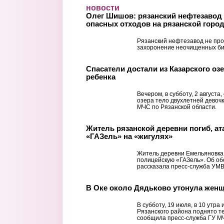
Перейти к основному содержанию
новости
Олег Шишов: рязанский нефтезавод 
опасных отходов на рязанской горо
Рязанский нефтезавод не про
захоронение неочищенных би
Спасатели достали из Казарского оз
ребенка
Вечером, в субботу, 2 августа
озера тело двухлетней девоч
МЧС по Рязанской области.
Житель рязанской деревни погиб, а
«ГАЗель» на «жигулях»
Житель деревни Емельяновка 
полицейскую «ГАЗель». Об о
рассказала пресс-служба УМВ
В Оке около Дядьково утонула жен
В субботу, 19 июля, в 10 утра
Рязанского района поднято 
сообщила пресс-служба ГУ МЧ