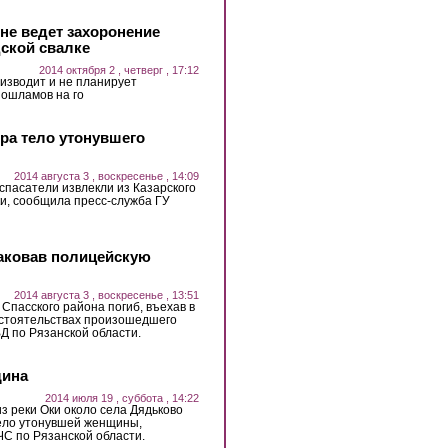
не ведет захоронение
дской свалке
2014 октября 2 , четверг , 17:12
изводит и не планирует
ошламов на го
ера тело утонувшего
2014 августа 3 , воскресенье , 14:09
, спасатели извлекли из Казарского
ки, сообщила пресс-служба ГУ
таковав полицейскую
2014 августа 3 , воскресенье , 13:51
Спасского района погиб, въехав в
бстоятельствах произошедшего
Д по Рязанской области.
щина
2014 июля 19 , суббота , 14:22
 из реки Оки около села Дядьково
тело утонувшей женщины,
С по Рязанской области.