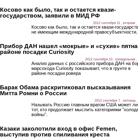
Косово как было, так и остается квази-
государством, заявили в МИД РФ
2012 сентября 11 , вторник ,
Косово как было, так и остается квази-государст
не имеющим международной правосубъектности.
Прибор ДАН нашел «мокрые» и «сухие» пятна
районе посадки Curiosity
2012 сентября 10 , понедельник ,
Анализ данных с российского прибора ДАН на бо
марсохода Curiosity показывает, что в грунте в
районе посадки ровера
Барак Обама раскритиковал высказывания
Митта Ромни о России
2012 сентября 7 , пятница ,
Называть Россию главным врагом США может л
тот, кто продолжает мыслить категориями "холод
войны".
Казаки заколотили вход в офис Femen,
выступив против спиливания креста