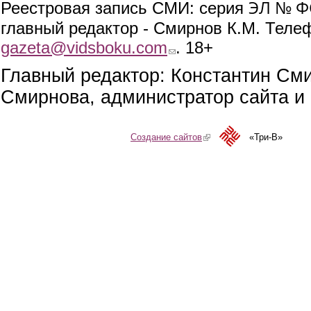
ЭЛ № ФС
Реестровая запись СМИ: серия
главный редактор - Смирнов К.М. Телефо
gazeta@vidsboku.com
(link sends e-mail)
. 18+
Главный редактор: Константин См
Смирнова, администратор сайта и 
Создание сайтов
(link is external)
«Три-В»