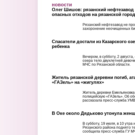
Перейти к основному содержанию
новости
Олег Шишов: рязанский нефтезавод 
опасных отходов на рязанской горо
Рязанский нефтезавод не про
захоронение неочищенных би
Спасатели достали из Казарского оз
ребенка
Вечером, в субботу, 2 августа
озера тело двухлетней девоч
МЧС по Рязанской области.
Житель рязанской деревни погиб, а
«ГАЗель» на «жигулях»
Житель деревни Емельяновка 
полицейскую «ГАЗель». Об о
рассказала пресс-служба УМВ
В Оке около Дядьково утонула жен
В субботу, 19 июля, в 10 утра
Рязанского района поднято 
сообщила пресс-служба ГУ МЧ