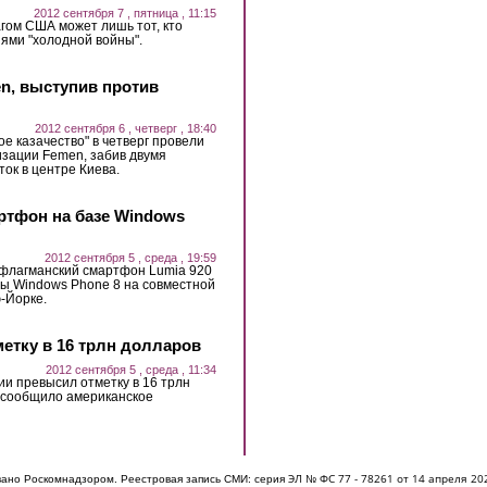
2012 сентября 7 , пятница , 11:15
гом США может лишь тот, кто
ями "холодной войны".
n, выступив против
2012 сентября 6 , четверг , 18:40
е казачество" в четверг провели
изации Femen, забив двумя
ок в центре Киева.
ртфон на базе Windows
2012 сентября 5 , среда , 19:59
 флагманский смартфон Lumia 920
ы Windows Phone 8 на совместной
ю-Йорке.
етку в 16 трлн долларов
2012 сентября 5 , среда , 11:34
ии превысил отметку в 16 трлн
к сообщило американское
ЭЛ № ФС 77 - 7826
1 от 14 апреля 20
овано Роскомнадзором. Реестровая запись СМИ: серия