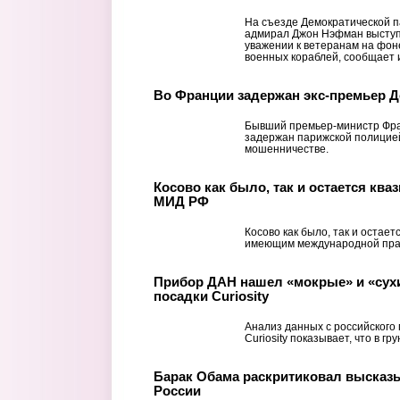
На съезде Демократической 
адмирал Джон Нэфман выступ
уважении к ветеранам на фон
военных кораблей, сообщает и
Во Франции задержан экс-премьер 
Бывший премьер-министр Фра
задержан парижской полицией
мошенничестве.
Косово как было, так и остается ква
МИД РФ
Косово как было, так и остает
имеющим международной пра
Прибор ДАН нашел «мокрые» и «сухи
посадки Curiosity
Анализ данных с российского
Curiosity показывает, что в г
Барак Обама раскритиковал высказ
России