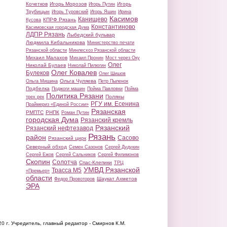
Кочетков
Игорь Морозов
Игорь
Игорь Путин
Трубицын
Игорь Туровский
Игорь Яшин
Ирина
Касимов
Канищево
КПРФ Рязань
Кусова
Константиново
Касимовская городская Дума
ЛДПР Рязань
Лыбедский бульвар
Людмила Кибальникова
Министерство печати
Рязанской области
Минлесхоз Рязанской области
Михаил Малахов
Михаил Пронин
Мост через Оку
Олег
Николай Булаев
Николай Пилюгин
Олег Ковалев
Булеков
Олег Шишов
Ольга Чуляева
Ольга Мишина
Петр Пыленок
Подбелка
Поджоги машин
Пойма Павловки
Пойма
Политика Рязани
Поляны
трех рек
РГУ им. Есенина
Праймериз «Единой России»
Рязанская
РМПТС
РНПК
Роман Путин
городская Дума
Рязанский кремль
Рязанский
Рязанский нефтезавод
Рязань
район
Сасово
Рязанский цирк
Северный обход
Семен Сазонов
Сергей Дудукин
Сергей Ежов
Сергей Сальников
Сергей Филимонов
Скопин
Солотча
Спас-Клепики
ТРЦ
УМВД Рязанской
Трасса М5
«Премьер»
области
Шаукат Ахметов
Федор Провоторов
ЭРА
20 г.
Учредитель, главный редактор - Смирнов К.М.