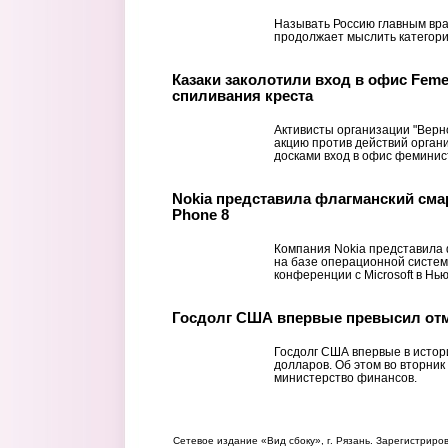
Называть Россию главным вра
продолжает мыслить категори
Казаки заколотили вход в офис Feme
спиливания креста
Активисты организации "Верно
акцию против действий орган
досками вход в офис феминист
Nokia представила флагманский сма
Phone 8
Компания Nokia представила
на базе операционной систем
конференции с Microsoft в Нь
Госдолг США впервые превысил отм
Госдолг США впервые в истор
долларов. Об этом во вторни
министерство финансов.
Сетевое издание «Вид сбоку», г. Рязань. Зарегистрир