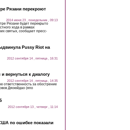
нтре Рязани перекроют
2014 июня 23 , понедельник , 09:13
нтре Рязани будет перекрыто
стного хода в рамках
их святых, сообщает пресс-
ыдвинула Pussy Riot на
2012 сентября 14 , пятница , 16:31
 и вернуться к диалогу
2012 сентября 14 , пятница , 14:35
сю ответственность за обострение
ровов Дяоюйдао (япо
5
2012 сентября 13 , четверг , 11:14
США по ошибке показали