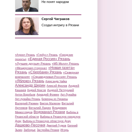
Не понят народом
Сергей Чиграков
Создал интригу в Рязани
«Атрон» Рязань
«Глобус» Рязань
«Городские
«Единая Россия» Рязань
проекты»
«Лучшие друзья» Рязань
«М5 Молл» Рязань
«Новая газета»
«Мещерская сторона»
Рязань
«Сбербанк» Рязань
«Северная
компания»
«Справедливая Россия» Рязань
«Яблоко» Рязань
Александр Чайка
Александр Шерин
Андрей
Алексей Фролов
Кашаев
Андрей Петруцкий
Андрей Красов
Аркадий Фомин
Антон Воробьев
Арт-Лужайка
Арт-лужайка Рязань
Беженцы из Украины
Валерий Рюмин
Виталий
Виктор Малюгин
Артемов
Виталий Ларин
Владимир
Водоканал Рязани
Мимоглядов
Выборы в
Рязанской области
Выборы в Рязанскую городскую
Думу
Выборы в Рязанскую областную Думу
Дашково-Песочня
Дмитрий Гудков
Евгений
Заборье
Игорь
Зызин
Застройка Рязани