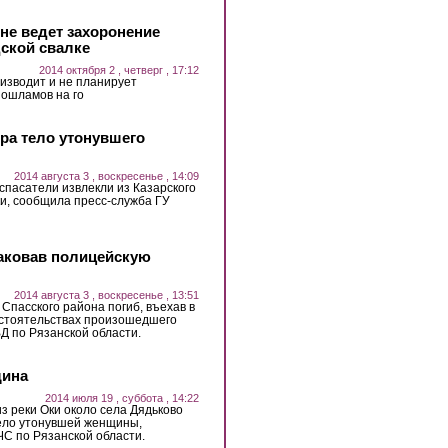
не ведет захоронение
дской свалке
2014 октября 2 , четверг , 17:12
изводит и не планирует
ошламов на го
ера тело утонувшего
2014 августа 3 , воскресенье , 14:09
, спасатели извлекли из Казарского
ки, сообщила пресс-служба ГУ
таковав полицейскую
2014 августа 3 , воскресенье , 13:51
Спасского района погиб, въехав в
бстоятельствах произошедшего
Д по Рязанской области.
щина
2014 июля 19 , суббота , 14:22
 из реки Оки около села Дядьково
тело утонувшей женщины,
С по Рязанской области.