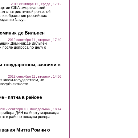
2012 сентября 12 , среда , 17:12
партии США американский
ал с патриотичной речью об
е изображения российских
здание Navy...
Доминик де Вильпен
2012 сентября 11 , вторник , 17:49
нции Доминик де Вильпен
 после допроса по делу о
зи-государством, заявили в
2012 сентября 11 , вторник , 14:56
ся квази-государством, не
восубъектности.
е» пятна в районе
2012 сентября 10 , понедельник , 18:14
 прибора ДАН на борту марсохода
рунте в районе посадки ровера
ывания Митта Ромни о