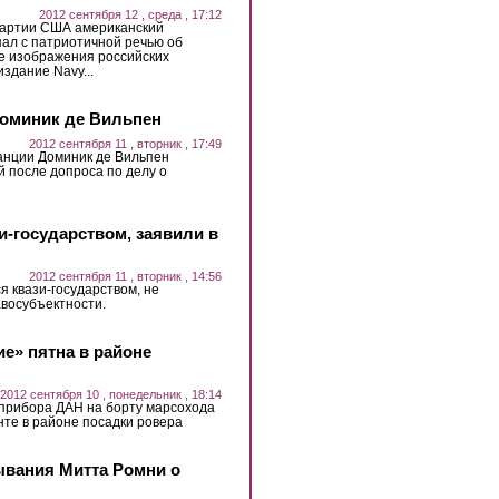
2012 сентября 12 , среда , 17:12
партии США американский
ал с патриотичной речью об
е изображения российских
здание Navy...
Доминик де Вильпен
2012 сентября 11 , вторник , 17:49
нции Доминик де Вильпен
 после допроса по делу о
зи-государством, заявили в
2012 сентября 11 , вторник , 14:56
ся квази-государством, не
восубъектности.
е» пятна в районе
2012 сентября 10 , понедельник , 18:14
 прибора ДАН на борту марсохода
рунте в районе посадки ровера
ывания Митта Ромни о