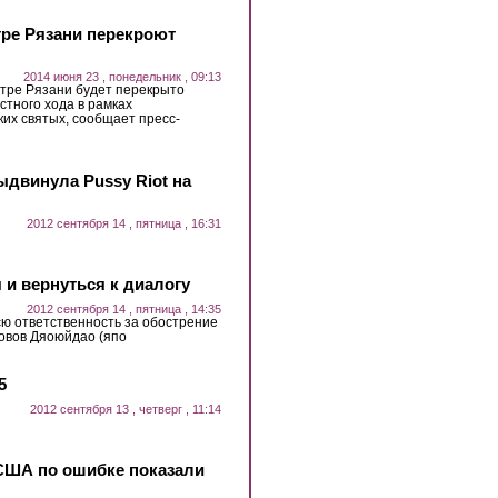
нтре Рязани перекроют
2014 июня 23 , понедельник , 09:13
нтре Рязани будет перекрыто
стного хода в рамках
их святых, сообщает пресс-
ыдвинула Pussy Riot на
2012 сентября 14 , пятница , 16:31
 и вернуться к диалогу
2012 сентября 14 , пятница , 14:35
сю ответственность за обострение
ровов Дяоюйдао (япо
5
2012 сентября 13 , четверг , 11:14
США по ошибке показали