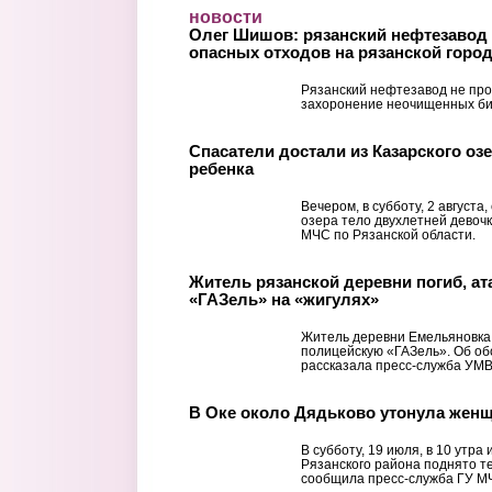
Перейти к основному содержанию
новости
Олег Шишов: рязанский нефтезавод 
опасных отходов на рязанской горо
Рязанский нефтезавод не про
захоронение неочищенных би
Спасатели достали из Казарского оз
ребенка
Вечером, в субботу, 2 августа
озера тело двухлетней девоч
МЧС по Рязанской области.
Житель рязанской деревни погиб, а
«ГАЗель» на «жигулях»
Житель деревни Емельяновка 
полицейскую «ГАЗель». Об о
рассказала пресс-служба УМВ
В Оке около Дядьково утонула жен
В субботу, 19 июля, в 10 утра
Рязанского района поднято 
сообщила пресс-служба ГУ МЧ