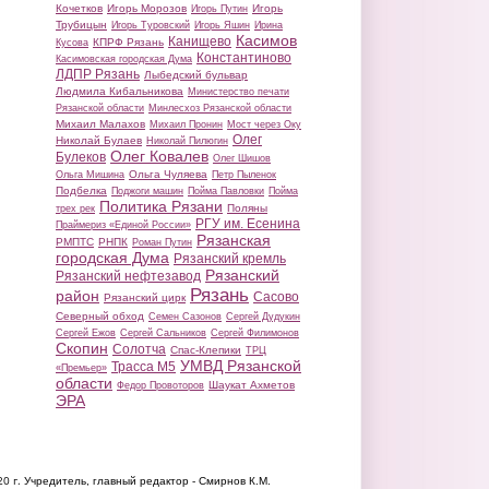
Кочетков
Игорь Морозов
Игорь
Игорь Путин
Трубицын
Игорь Туровский
Игорь Яшин
Ирина
Касимов
Канищево
КПРФ Рязань
Кусова
Константиново
Касимовская городская Дума
ЛДПР Рязань
Лыбедский бульвар
Людмила Кибальникова
Министерство печати
Рязанской области
Минлесхоз Рязанской области
Михаил Малахов
Михаил Пронин
Мост через Оку
Олег
Николай Булаев
Николай Пилюгин
Олег Ковалев
Булеков
Олег Шишов
Ольга Чуляева
Ольга Мишина
Петр Пыленок
Подбелка
Поджоги машин
Пойма Павловки
Пойма
Политика Рязани
Поляны
трех рек
РГУ им. Есенина
Праймериз «Единой России»
Рязанская
РМПТС
РНПК
Роман Путин
городская Дума
Рязанский кремль
Рязанский
Рязанский нефтезавод
Рязань
район
Сасово
Рязанский цирк
Северный обход
Семен Сазонов
Сергей Дудукин
Сергей Ежов
Сергей Сальников
Сергей Филимонов
Скопин
Солотча
Спас-Клепики
ТРЦ
УМВД Рязанской
Трасса М5
«Премьер»
области
Шаукат Ахметов
Федор Провоторов
ЭРА
20 г.
Учредитель, главный редактор - Смирнов К.М.