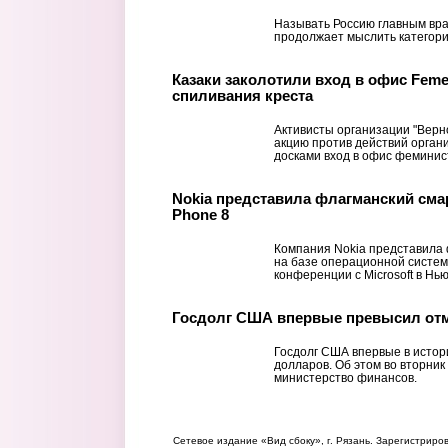
Называть Россию главным вра
продолжает мыслить категори
Казаки заколотили вход в офис Feme
спиливания креста
Активисты организации "Верно
акцию против действий орган
досками вход в офис феминист
Nokia представила флагманский сма
Phone 8
Компания Nokia представила
на базе операционной систем
конференции с Microsoft в Нь
Госдолг США впервые превысил отм
Госдолг США впервые в истор
долларов. Об этом во вторни
министерство финансов.
Сетевое издание «Вид сбоку», г. Рязань. Зарегистрир