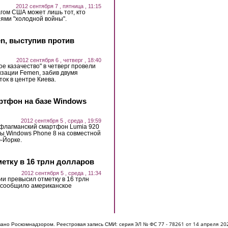
2012 сентября 7 , пятница , 11:15
гом США может лишь тот, кто
ями "холодной войны".
n, выступив против
2012 сентября 6 , четверг , 18:40
е казачество" в четверг провели
изации Femen, забив двумя
ок в центре Киева.
ртфон на базе Windows
2012 сентября 5 , среда , 19:59
 флагманский смартфон Lumia 920
ы Windows Phone 8 на совместной
ю-Йорке.
етку в 16 трлн долларов
2012 сентября 5 , среда , 11:34
ии превысил отметку в 16 трлн
к сообщило американское
ЭЛ № ФС 77 - 7826
1 от 14 апреля 20
овано Роскомнадзором. Реестровая запись СМИ: серия