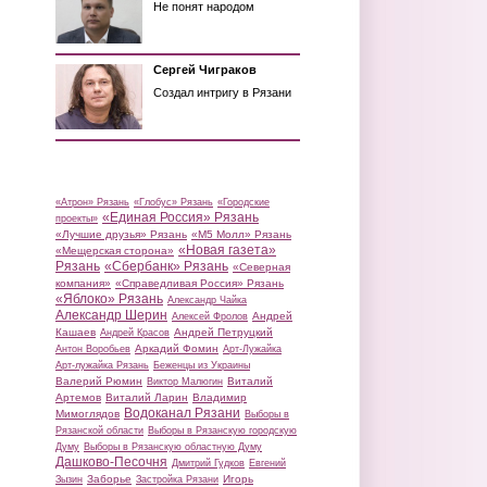
Не понят народом
Сергей Чиграков
Создал интригу в Рязани
«Атрон» Рязань
«Глобус» Рязань
«Городские
«Единая Россия» Рязань
проекты»
«Лучшие друзья» Рязань
«М5 Молл» Рязань
«Новая газета»
«Мещерская сторона»
Рязань
«Сбербанк» Рязань
«Северная
компания»
«Справедливая Россия» Рязань
«Яблоко» Рязань
Александр Чайка
Александр Шерин
Андрей
Алексей Фролов
Кашаев
Андрей Петруцкий
Андрей Красов
Аркадий Фомин
Антон Воробьев
Арт-Лужайка
Арт-лужайка Рязань
Беженцы из Украины
Валерий Рюмин
Виталий
Виктор Малюгин
Артемов
Виталий Ларин
Владимир
Водоканал Рязани
Мимоглядов
Выборы в
Рязанской области
Выборы в Рязанскую городскую
Думу
Выборы в Рязанскую областную Думу
Дашково-Песочня
Дмитрий Гудков
Евгений
Заборье
Игорь
Зызин
Застройка Рязани