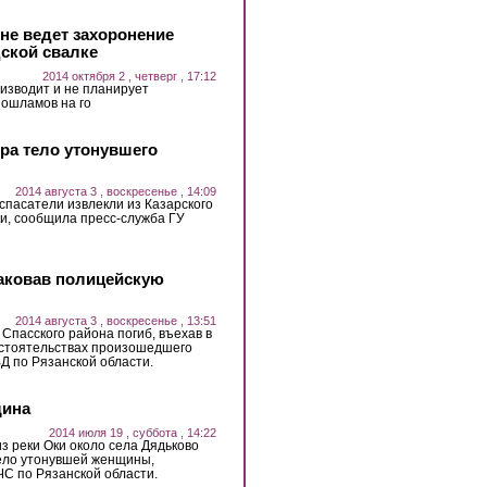
не ведет захоронение
дской свалке
2014 октября 2 , четверг , 17:12
изводит и не планирует
ошламов на го
ера тело утонувшего
2014 августа 3 , воскресенье , 14:09
, спасатели извлекли из Казарского
ки, сообщила пресс-служба ГУ
таковав полицейскую
2014 августа 3 , воскресенье , 13:51
Спасского района погиб, въехав в
бстоятельствах произошедшего
Д по Рязанской области.
щина
2014 июля 19 , суббота , 14:22
 из реки Оки около села Дядьково
тело утонувшей женщины,
С по Рязанской области.