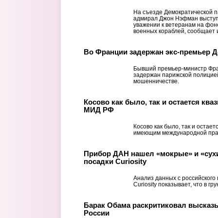
На съезде Демократической 
адмирал Джон Нэфман выступ
уважении к ветеранам на фон
военных кораблей, сообщает и
Во Франции задержан экс-премьер 
Бывший премьер-министр Фра
задержан парижской полицией
мошенничестве.
Косово как было, так и остается ква
МИД РФ
Косово как было, так и остает
имеющим международной пра
Прибор ДАН нашел «мокрые» и «сухи
посадки Curiosity
Анализ данных с российского
Curiosity показывает, что в г
Барак Обама раскритиковал высказ
России