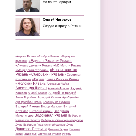
Не понят народом
Сергей Чиграков
Создал интригу в Рязани
«Атрон» Рязань
«Глобус» Рязань
«Городские
«Единая Россия» Рязань
проекты»
«Лучшие друзья» Рязань
«М5 Молл» Рязань
«Новая газета»
«Мещерская сторона»
Рязань
«Сбербанк» Рязань
«Северная
компания»
«Справедливая Россия» Рязань
«Яблоко» Рязань
Александр Чайка
Александр Шерин
Андрей
Алексей Фролов
Кашаев
Андрей Петруцкий
Андрей Красов
Аркадий Фомин
Антон Воробьев
Арт-Лужайка
Арт-лужайка Рязань
Беженцы из Украины
Валерий Рюмин
Виталий
Виктор Малюгин
Артемов
Виталий Ларин
Владимир
Водоканал Рязани
Мимоглядов
Выборы в
Рязанской области
Выборы в Рязанскую городскую
Думу
Выборы в Рязанскую областную Думу
Дашково-Песочня
Дмитрий Гудков
Евгений
Заборье
Игорь
Зызин
Застройка Рязани