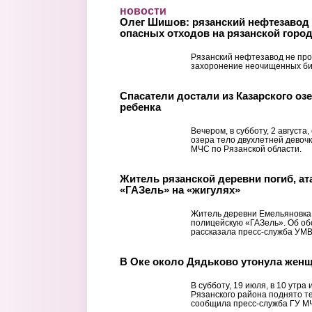
Перейти к основному содержанию
новости
Олег Шишов: рязанский нефтезавод 
опасных отходов на рязанской горо
Рязанский нефтезавод не про
захоронение неочищенных би
Спасатели достали из Казарского оз
ребенка
Вечером, в субботу, 2 августа
озера тело двухлетней девоч
МЧС по Рязанской области.
Житель рязанской деревни погиб, а
«ГАЗель» на «жигулях»
Житель деревни Емельяновка 
полицейскую «ГАЗель». Об о
рассказала пресс-служба УМВ
В Оке около Дядьково утонула жен
В субботу, 19 июля, в 10 утра
Рязанского района поднято 
сообщила пресс-служба ГУ МЧ