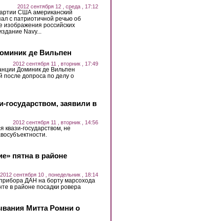
2012 сентября 12 , среда , 17:12
партии США американский
ал с патриотичной речью об
е изображения российских
здание Navy...
Доминик де Вильпен
2012 сентября 11 , вторник , 17:49
нции Доминик де Вильпен
 после допроса по делу о
зи-государством, заявили в
2012 сентября 11 , вторник , 14:56
ся квази-государством, не
восубъектности.
е» пятна в районе
2012 сентября 10 , понедельник , 18:14
 прибора ДАН на борту марсохода
рунте в районе посадки ровера
ывания Митта Ромни о