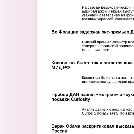
На съезде Демократической 
адмирал Джон Нэфман выступ
уважении к ветеранам на фон
военных кораблей, сообщает и
Во Франции задержан экс-премьер 
Бывший премьер-министр Фра
задержан парижской полицией
мошенничестве.
Косово как было, так и остается ква
МИД РФ
Косово как было, так и остает
имеющим международной пра
Прибор ДАН нашел «мокрые» и «сухи
посадки Curiosity
Анализ данных с российского
Curiosity показывает, что в г
Барак Обама раскритиковал высказ
России