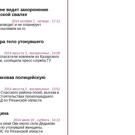
не ведет захоронение
дской свалке
2014 октября 2 , четверг , 17:12
изводит и не планирует
ошламов на го
ера тело утонувшего
2014 августа 3 , воскресенье , 14:09
, спасатели извлекли из Казарского
ки, сообщила пресс-служба ГУ
таковав полицейскую
2014 августа 3 , воскресенье , 13:51
Спасского района погиб, въехав в
бстоятельствах произошедшего
Д по Рязанской области.
щина
2014 июля 19 , суббота , 14:22
 из реки Оки около села Дядьково
тело утонувшей женщины,
С по Рязанской области.