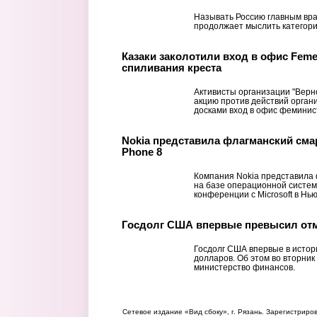
Называть Россию главным вра
продолжает мыслить категори
Казаки заколотили вход в офис Feme
спиливания креста
Активисты организации "Верно
акцию против действий орган
досками вход в офис феминист
Nokia представила флагманский сма
Phone 8
Компания Nokia представила
на базе операционной систем
конференции с Microsoft в Нь
Госдолг США впервые превысил отм
Госдолг США впервые в истор
долларов. Об этом во вторни
министерство финансов.
Сетевое издание «Вид сбоку», г. Рязань. Зарегистрир