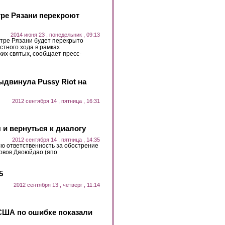
нтре Рязани перекроют
2014 июня 23 , понедельник , 09:13
нтре Рязани будет перекрыто
стного хода в рамках
их святых, сообщает пресс-
ыдвинула Pussy Riot на
2012 сентября 14 , пятница , 16:31
 и вернуться к диалогу
2012 сентября 14 , пятница , 14:35
сю ответственность за обострение
ровов Дяоюйдао (япо
5
2012 сентября 13 , четверг , 11:14
США по ошибке показали