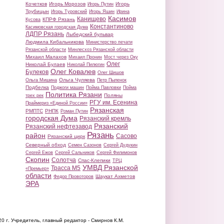
Кочетков
Игорь Морозов
Игорь
Игорь Путин
Трубицын
Игорь Туровский
Игорь Яшин
Ирина
Касимов
Канищево
КПРФ Рязань
Кусова
Константиново
Касимовская городская Дума
ЛДПР Рязань
Лыбедский бульвар
Людмила Кибальникова
Министерство печати
Рязанской области
Минлесхоз Рязанской области
Михаил Малахов
Михаил Пронин
Мост через Оку
Олег
Николай Булаев
Николай Пилюгин
Олег Ковалев
Булеков
Олег Шишов
Ольга Чуляева
Ольга Мишина
Петр Пыленок
Подбелка
Поджоги машин
Пойма Павловки
Пойма
Политика Рязани
Поляны
трех рек
РГУ им. Есенина
Праймериз «Единой России»
Рязанская
РМПТС
РНПК
Роман Путин
городская Дума
Рязанский кремль
Рязанский
Рязанский нефтезавод
Рязань
район
Сасово
Рязанский цирк
Северный обход
Семен Сазонов
Сергей Дудукин
Сергей Ежов
Сергей Сальников
Сергей Филимонов
Скопин
Солотча
Спас-Клепики
ТРЦ
УМВД Рязанской
Трасса М5
«Премьер»
области
Шаукат Ахметов
Федор Провоторов
ЭРА
20 г.
Учредитель, главный редактор - Смирнов К.М.