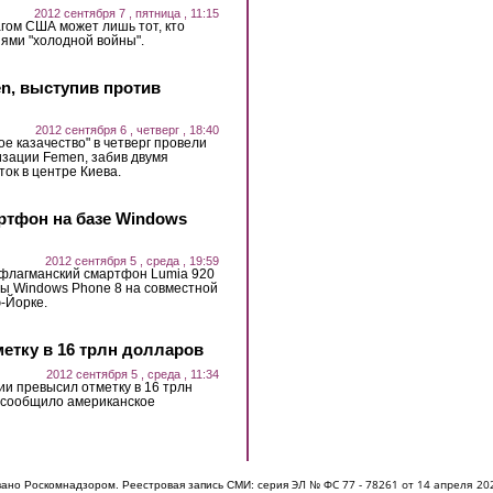
2012 сентября 7 , пятница , 11:15
гом США может лишь тот, кто
ями "холодной войны".
n, выступив против
2012 сентября 6 , четверг , 18:40
е казачество" в четверг провели
изации Femen, забив двумя
ок в центре Киева.
ртфон на базе Windows
2012 сентября 5 , среда , 19:59
 флагманский смартфон Lumia 920
ы Windows Phone 8 на совместной
ю-Йорке.
етку в 16 трлн долларов
2012 сентября 5 , среда , 11:34
ии превысил отметку в 16 трлн
к сообщило американское
ЭЛ № ФС 77 - 7826
1 от 14 апреля 20
овано Роскомнадзором. Реестровая запись СМИ: серия