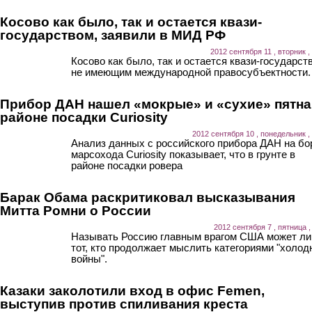
Косово как было, так и остается квази-
государством, заявили в МИД РФ
2012 сентября 11 , вторник ,
Косово как было, так и остается квази-государст
не имеющим международной правосубъектности.
Прибор ДАН нашел «мокрые» и «сухие» пятна
районе посадки Curiosity
2012 сентября 10 , понедельник ,
Анализ данных с российского прибора ДАН на бо
марсохода Curiosity показывает, что в грунте в
районе посадки ровера
Барак Обама раскритиковал высказывания
Митта Ромни о России
2012 сентября 7 , пятница ,
Называть Россию главным врагом США может л
тот, кто продолжает мыслить категориями "холод
войны".
Казаки заколотили вход в офис Femen,
выступив против спиливания креста