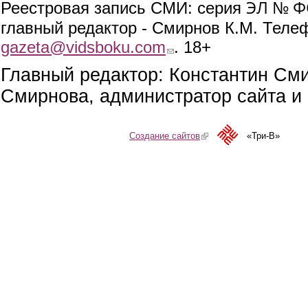
ЭЛ № ФС
Реестровая запись СМИ: серия
главный редактор - Смирнов К.М. Телефо
gazeta@vidsboku.com
(link sends e-mail)
. 18+
Главный редактор: Константин См
Смирнова, администратор сайта и 
Создание сайтов
(link is external)
«Три-В»