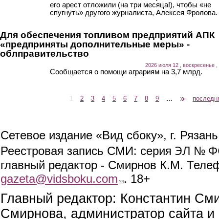
его арест отложили (на три месяца!), чтобы «не
спугнуть» другого журналиста, Алексея Фролова.
Для обеспечения топливом предприятий АПК
«предприняты дополнительные меры» -
облправительство
2026 июля 12 , воскресенье ,
Сообщается о помощи аграриям на 3,7 млрд.
1
2
3
4
5
6
7
8
9
…
следующая ›
последн
Страницы
Сетевое издание «Вид сбоку», г. Рязан
ЭЛ № ФС
Реестровая запись СМИ: серия
главный редактор - Смирнов К.М. Телефо
gazeta@vidsboku.com
(link sends e-mail)
. 18+
Главный редактор: Константин См
Смирнова, администратор сайта и 