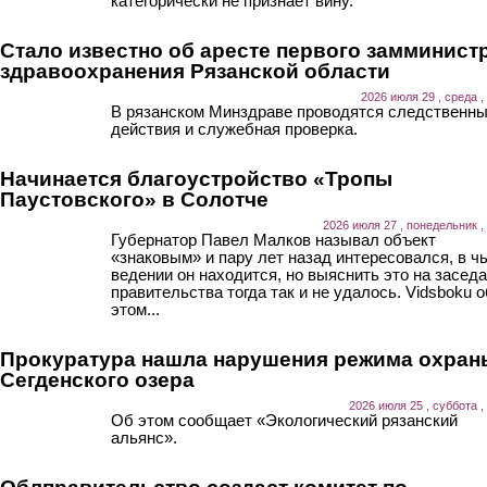
категорически не признает вину.
Стало известно об аресте первого замминист
здравоохранения Рязанской области
2026 июля 29 , среда ,
В рязанском Минздраве проводятся следственн
действия и служебная проверка.
Начинается благоустройство «Тропы
Паустовского» в Солотче
2026 июля 27 , понедельник ,
Губернатор Павел Малков называл объект
«знаковым» и пару лет назад интересовался, в ч
ведении он находится, но выяснить это на засед
правительства тогда так и не удалось. Vidsboku о
этом...
Прокуратура нашла нарушения режима охран
Сегденского озера
2026 июля 25 , суббота ,
Об этом сообщает «Экологический рязанский
альянс».