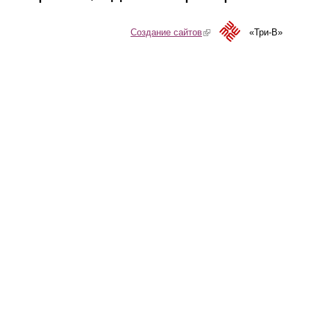
Создание сайтов
(link is external)
«Три-В»