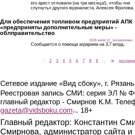
его арест отложили (на три месяца!), чтобы «не
спугнуть» другого журналиста, Алексея Фролова.
Для обеспечения топливом предприятий АПК
«предприняты дополнительные меры» -
облправительство
2026 июля 12 , воскресенье ,
Сообщается о помощи аграриям на 3,7 млрд.
1
2
3
4
5
6
7
8
9
…
следующая ›
последн
Страницы
Сетевое издание «Вид сбоку», г. Рязан
ЭЛ № ФС
Реестровая запись СМИ: серия
главный редактор - Смирнов К.М. Телефо
gazeta@vidsboku.com
(link sends e-mail)
. 18+
Главный редактор: Константин См
Смирнова, администратор сайта и 