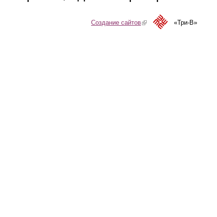
Создание сайтов
(link is external)
«Три-В»