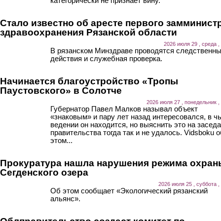
категорически не признает вину.
Стало известно об аресте первого замминист
здравоохранения Рязанской области
2026 июля 29 , среда ,
В рязанском Минздраве проводятся следственн
действия и служебная проверка.
Начинается благоустройство «Тропы
Паустовского» в Солотче
2026 июля 27 , понедельник ,
Губернатор Павел Малков называл объект
«знаковым» и пару лет назад интересовался, в ч
ведении он находится, но выяснить это на засед
правительства тогда так и не удалось. Vidsboku о
этом...
Прокуратура нашла нарушения режима охран
Сегденского озера
2026 июля 25 , суббота ,
Об этом сообщает «Экологический рязанский
альянс».