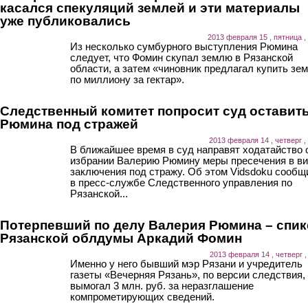
касался спекуляций землей и эти материалы
уже публиковались
2013 февраля 15 , пятница ,
Из несколько сумбурного выступления Рюмина
следует, что Фомин скупал землю в Рязанской
области, а затем «чиновник предлагал купить зе
по миллиону за гектар».
Следственный комитет попросит суд оставит
Рюмина под стражей
2013 февраля 14 , четверг ,
В ближайшее время в суд направят ходатайство 
избрании Валерию Рюмину меры пресечения в в
заключения под стражу. Об этом Vidsdoku сообщ
в пресс-службе Следственного управления по
Рязанской...
Потерпевший по делу Валерия Рюмина – спик
Рязанской облдумы Аркадий Фомин
2013 февраля 14 , четверг ,
Именно у него бывший мэр Рязани и учредитель
газеты «Вечерняя Рязань», по версии следствия,
вымогал 3 млн. руб. за неразглашение
компрометирующих сведений.