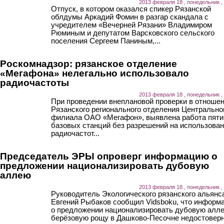
2013 февраля 18 , понедельник ,
Отпуск, в котором оказался спикер Рязанской
облдумы Аркадий Фомин в разгар скандала с
учредителем «Вечерней Рязани» Владимиром
Рюминым и депутатом Варсковского сельского
поселения Сергеем Паниным,...
Роскомнадзор: рязанское отделение
«Мегафона» нелегально использовало
радиочастоты
2013 февраля 18 , понедельник ,
При проведении внеплановой проверки в отноше
Рязанского регионального отделения Центрально
филиала ОАО «Мегафон», выявлена работа пяти
базовых станций без разрешений на использова
радиочастот...
Председатель ЭРЫ опроверг информацию о
предложении национализировать дубовую
аллею
2013 февраля 18 , понедельник ,
Руководитель Экологического рязанского альянс
Евгений Рыбаков сообщил Vidsboku, что информ
о предложении национализировать дубовую алл
берёзовую рощу в Дашково-Песочне недостоверн