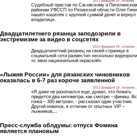
2013 февраля 19 , вторник ,
Судебный пристав по Сасовскому и Пителинско
районам УФССП по Рязанской области Олег Гини
нашёл кошелёк с крупной суммой денег и вернул 
владелице.
Двадцатилетнего рязанца заподозрили в
экстремизме за видео в соцсетях
2013 февраля 19 , вторник ,
Двадцатилетний рязанец на своей странице в
социальной сети разместил несколько видеорол
«с явно национальной окраской».
«Лыжня России» для рязанских чиновников
оказалась в 6-7 раз короче заявленной
2013 февраля 19 , вторник ,
«Я даже не разогнался еще, думал, что бежать
придется два километра, как смотрю – финиш. В
гонка – 300 метров», - рассказал один участник.
Другой новичок, в отличие от опытных VIP –
лыжников,...
Пресс-служба облдумы: отпуск Фомина
является плановым