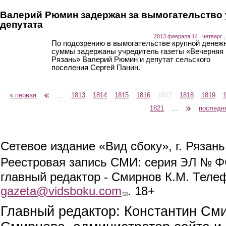
Валерий Рюмин задержан за вымогательство 
депутата
2013 февраля 14 , четверг ,
По подозрению в вымогательстве крупной денеж
суммы задержаны учредитель газеты «Вечерняя
Рязань» Валерий Рюмин и депутат сельского
поселения Сергей Панин.
« первая
‹ предыдущая
…
1813
1814
1815
1816
1817
1818
1819
Страницы
1821
…
следующая ›
последн
Сетевое издание «Вид сбоку», г. Рязан
ЭЛ № ФС
Реестровая запись СМИ: серия
главный редактор - Смирнов К.М. Телефо
gazeta@vidsboku.com
(link sends e-mail)
. 18+
Главный редактор: Константин См