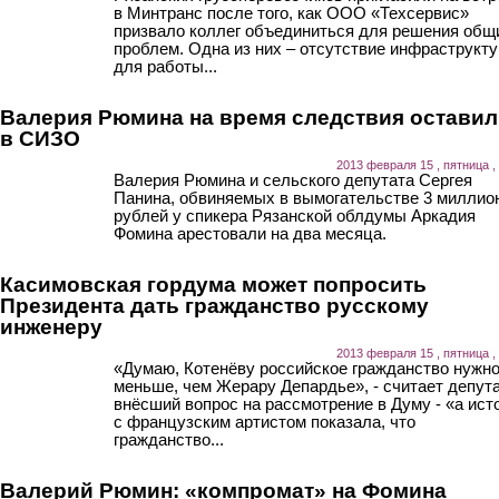
в Минтранс после того, как ООО «Техсервис»
призвало коллег объединиться для решения общ
проблем. Одна из них – отсутствие инфраструкт
для работы...
Валерия Рюмина на время следствия остави
в СИЗО
2013 февраля 15 , пятница ,
Валерия Рюмина и сельского депутата Сергея
Панина, обвиняемых в вымогательстве 3 миллио
рублей у спикера Рязанской облдумы Аркадия
Фомина арестовали на два месяца.
Касимовская гордума может попросить
Президента дать гражданство русскому
инженеру
2013 февраля 15 , пятница ,
«Думаю, Котенёву российское гражданство нужно
меньше, чем Жерару Депардье», - считает депута
внёсший вопрос на рассмотрение в Думу - «а ист
с французским артистом показала, что
гражданство...
Валерий Рюмин: «компромат» на Фомина