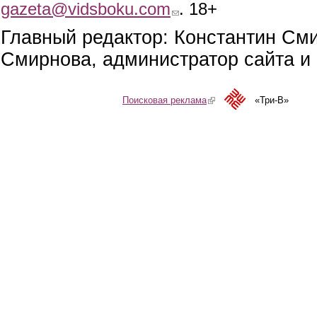
gazeta@vidsboku.com
(link sends e-mail)
. 18+
Главный редактор: Константин См
Смирнова, администратор сайта и 
Поисковая реклама
(link is external)
«Три-В»