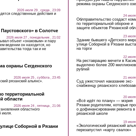
режима охраны Сегденского озе
2026 июля 29 , среда , 23:09
дятся следственные действия и
24 июля
Облправительство создаст ком
по территориальной обороне и
защите объектов Рязанской обл
 Паустовского» в Солотче
23 июля
2026 июля 27 , понедельник , 21:02
Здание бывшего «Детского мир
ывал объект «знаковым» и пару
улице Соборной в Рязани выст
ьем ведении он находится, но
на торги
авительства тогда так и не
22 июля
На реставрацию мечети в Каси
выделено более 200 миллионов
ма охраны Сегденского
рублей
21 июля
2026 июля 25 , суббота , 23:45
Суд ужесточил наказание экс-
ский рязанский альянс».
снабженцу рязанского хлебоза
по территориальной
20 июля
ой области
«Всё идёт по плану» — мэрия
Рязани родителям, которые пр
2026 июля 24 , пятница , 21:06
о дофинансировании ремонта в
тановления областного
4 июля.
рязанской школе
19 июля
«Экологический рязанский алья
 улице Соборной в Рязани
перезапустил «карту свалок»