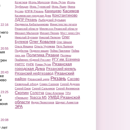
Кочетков
Игорь Морозов
Игорь
Игорь Путин
ы
Трубицын
Игорь Туровский
Игорь Яшин
Ирина
Касимов
Канищево
КПРФ Рязань
Кусова
Константиново
Касимовская городская Дума
ЛДПР Рязань
Лыбедский бульвар
Людмила Кибальникова
 22:16
Министерство печати
Рязанской области
Минлесхоз Рязанской области
тнего
Михаил Малахов
Михаил Пронин
Мост через Оку
м
Олег
Николай Булаев
Николай Пилюгин
Олег Ковалев
Булеков
Олег Шишов
Ольга Чуляева
Ольга Мишина
Петр Пыленок
 20:55
Подбелка
Поджоги машин
Пойма Павловки
Пойма
ния
Политика Рязани
Поляны
трех рек
РГУ им. Есенина
трен
Праймериз «Единой России»
Рязанская
РМПТС
РНПК
Роман Путин
городская Дума
Рязанский кремль
 20:43
Рязанский
Рязанский нефтезавод
ке
Рязань
район
Сасово
Рязанский цирк
оево
Северный обход
Семен Сазонов
Сергей Дудукин
Сергей Ежов
Сергей Сальников
Сергей Филимонов
 23:25
Скопин
Солотча
Спас-Клепики
ТРЦ
ы
УМВД Рязанской
Трасса М5
«Премьер»
и
области
Шаукат Ахметов
Федор Провоторов
июня
ЭРА
 20:08
 лет