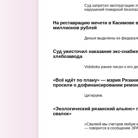
Суд запретил эксплуатацию эт
нарушений пожарной безопас
На реставрацию мечети в Касимове 
миллионов рублей
Деньги выделены из федерал
Суд ужесточил наказание экс-снабже
хлебозавода
Vidsboku ранее писал о его де
«Всё идёт по плану» — мэрия Рязан
просили о дофинансировании ремон
Цитируем.
«Экологический рязанский альянс» п
свалок»
«Свалкой мы считаем любую к
— говорится в сообщении ЭРА