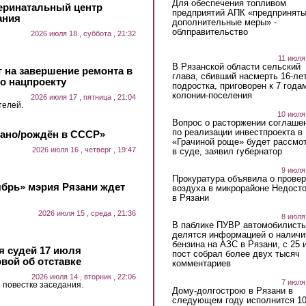
Для обеспечения топливом
еринатальный центр
предприятий АПК «предпринят
ания
дополнительные меры» -
облправительство
2026 июля 18 , суббота , 21:32
11 июля
В Рязанской области сельский
 на завершение ремонта в
глава, сбивший насмерть 16-ле
о нацпроекту
подростка, приговорен к 7 года
колонии-поселения
2026 июля 17 , пятница , 21:04
телей.
10 июля
Вопрос о расторжении соглаше
по реализации инвестпроекта в
лано/рождён в СССР»
«Грачиной роще» будет рассмо
2026 июля 16 , четверг , 19:47
в суде, заявил губернатор
9 июля
Прокуратура объявила о провер
ябрь» мэрия Рязани ждет
воздуха в микрорайоне Недост
в Рязани
2026 июля 15 , среда , 21:36
8 июля
В паблике ПУВР автомобилист
делятся информацией о наличи
бензина на АЗС в Рязани, с 25 
 судей 17 июля
пост собрал более двух тысяч
вой об отставке
комментариев
2026 июля 14 , вторник , 22:06
7 июля
 повестке заседания.
Дому-долгострою в Рязани в
следующем году исполнится 10