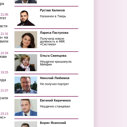
ра
Рустам Халиков
 21:06
Назначен в Тверь
итет
асти
Лариса Пастухова
 21:31
а» на
Получила новую
авили
должность в АФК
«Система»
 22:34
Ольга Свинцова
мове
Неудачно крышанула
Минфин
 19:25
Николай Любимов
вода
Не получил портрет
 21:07
осили
Евгений Кириченко
Неудачно станцевал
 23:13
нс»
Борис Ясинский