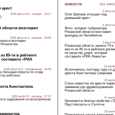
новости
все ново
 арест
6 августа
2026 августа 6 , четверг , 18:17
Олег Шалаев отпущен под
О.
домашний арест
4 августа
й области возглавил
Фото: аппарат губернатора
Рязанской области возглавил
выходец из Челябинска
2026 августа 4 , вторник , 18:59
парата возглавил
3 августа
 Росреестра.
Рязанская область заняла 73-е
место из 85-ти в рейтинге регио
по качеству дорог, который
из 85-ти в рейтинге
составило «РИА Новости»
й составило «РИА
31 июля
2026 августа 3 , понедельник , 19:36
Исполнилось полтора года со д
 и Липецкая области по этому
ареста Константина Смирнова
стах рейтинга.
29 июля
Стало известно об аресте перво
еста Константина
замминистра здравоохранения
Рязанской области
2026 июля 31 , пятница , 17:37
27 июля
ента задержания он категорически
Начинается благоустройство «
Паустовского» в Солотче
25 июля
амминистра
Прокуратура нашла нарушения