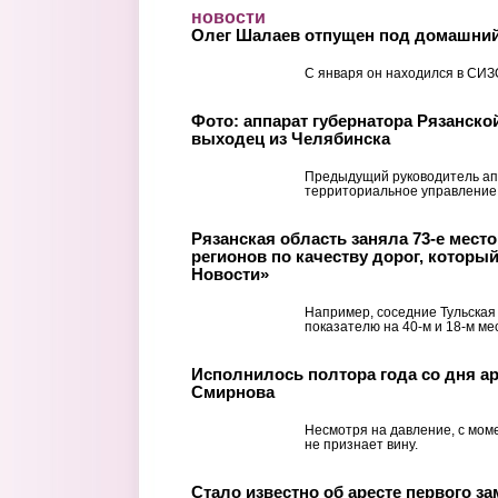
Перейти к основному содержанию
новости
Олег Шалаев отпущен под домашний
С января он находился в СИЗ
Фото: аппарат губернатора Рязанско
выходец из Челябинска
Предыдущий руководитель ап
территориальное управление
Рязанская область заняла 73-е место 
регионов по качеству дорог, которы
Новости»
Например, соседние Тульская
показателю на 40-м и 18-м ме
Исполнилось полтора года со дня ар
Смирнова
Несмотря на давление, с мом
не признает вину.
Стало известно об аресте первого з