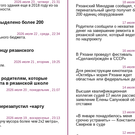
2026 июля 23 , четверг , 21:31
18 июля
ого здания еще в 2018 году из-за
Рязанский Минздрав сообщил, 
ности.
перинатальный центр получит 
200 единиц оборудования
выделено более 200
17 июля
Родители сообщили о нехватке
денег на завершение ремонта в
2026 июля 22 , среда , 22:34
рязанской школе, который веде
ьного бюджета.
по нацпроекту
нцу рязанского
16 июля
В Рязани проведут фестиваль
«Сделано/рождён в СССР»
2026 июля 21 , вторник , 19:25
ле.
15 июля
Для реконструкции кинотеатра
«Октябрь» мэрия Рязани ждет
и родителям, которые
областных или федеральных де
та в рязанской школе
14 июля
2026 июля 20 , понедельник , 21:07
Высшая квалификационная
коллегия судей 17 июля рассмо
заявление Елены Сапуновой об
отставке
ерезапустил «карту
13 июля
«В январе понадобилось меня
2026 июля 19 , воскресенье , 23:13
срочно устранить» — Констант
учу мусора более чем 2х2 метра»,
Смирнов в суде
.
12 июля