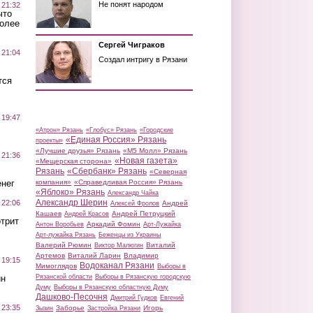
Не понят народом
 21:32
что
более
Сергей Чиграков
 21:04
Создал интригу в Рязани
тся
 19:47
«Атрон» Рязань
«Глобус» Рязань
«Городские
«Единая Россия» Рязань
проекты»
«Лучшие друзья» Рязань
«М5 Молл» Рязань
 21:36
«Новая газета»
«Мещерская сторона»
Рязань
«Сбербанк» Рязань
«Северная
нег
компания»
«Справедливая Россия» Рязань
«Яблоко» Рязань
Александр Чайка
Александр Шерин
 22:06
Андрей
Алексей Фролов
Кашаев
Андрей Петруцкий
Андрей Красов
трит
Аркадий Фомин
Антон Воробьев
Арт-Лужайка
Арт-лужайка Рязань
Беженцы из Украины
Валерий Рюмин
Виталий
Виктор Малюгин
Артемов
Виталий Ларин
Владимир
 19:15
Водоканал Рязани
Мимоглядов
Выборы в
ин
Рязанской области
Выборы в Рязанскую городскую
Думу
Выборы в Рязанскую областную Думу
Дашково-Песочня
Дмитрий Гудков
Евгений
 23:35
Заборье
Игорь
Зызин
Застройка Рязани