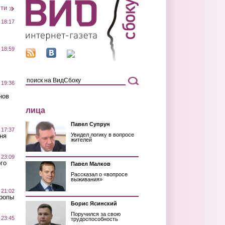
сти
 18:17
 18:59
 19:36
нов
лица
Павел Супрун
 17:37
Увидел логику в вопросе
ня
жителей
 23:09
го
Павел Малков
Рассказал о «вопросе
выживания»
 21:02
Тропы
Борис Ясинский
Поручился за свою
 23:45
трудоспособность