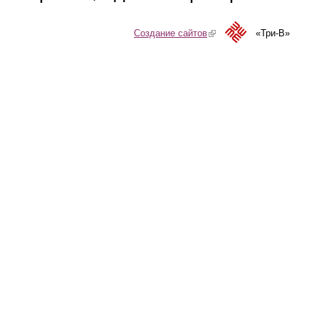
Создание сайтов
(link is external)
«Три-В»