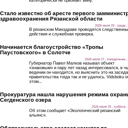
категорически не признает вину.
Стало известно об аресте первого замминист
здравоохранения Рязанской области
2026 июля 29 , среда ,
В рязанском Минздраве проводятся следственн
действия и служебная проверка.
Начинается благоустройство «Тропы
Паустовского» в Солотче
2026 июля 27 , понедельник ,
Губернатор Павел Малков называл объект
«знаковым» и пару лет назад интересовался, в ч
ведении он находится, но выяснить это на засед
правительства тогда так и не удалось. Vidsboku о
этом...
Прокуратура нашла нарушения режима охран
Сегденского озера
2026 июля 25 , суббота ,
Об этом сообщает «Экологический рязанский
альянс».