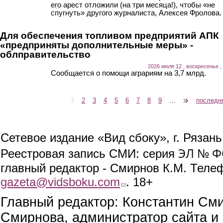
его арест отложили (на три месяца!), чтобы «не
спугнуть» другого журналиста, Алексея Фролова.
Для обеспечения топливом предприятий АПК
«предприняты дополнительные меры» -
облправительство
2026 июля 12 , воскресенье ,
Сообщается о помощи аграриям на 3,7 млрд.
1
2
3
4
5
6
7
8
9
…
следующая ›
последн
Страницы
Сетевое издание «Вид сбоку», г. Рязан
ЭЛ № ФС
Реестровая запись СМИ: серия
главный редактор - Смирнов К.М. Телефо
gazeta@vidsboku.com
(link sends e-mail)
. 18+
Главный редактор: Константин См
Смирнова, администратор сайта и 