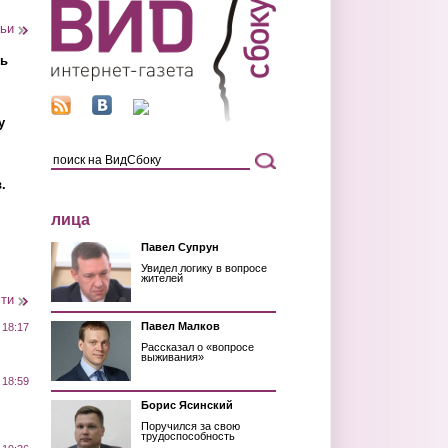
тьи
ть
у
.
лица
Павел Супрун
Увидел логику в вопросе
жителей
сти
Павел Малков
 18:17
Рассказал о «вопросе
выживания»
 18:59
Борис Ясинский
Поручился за свою
трудоспособность