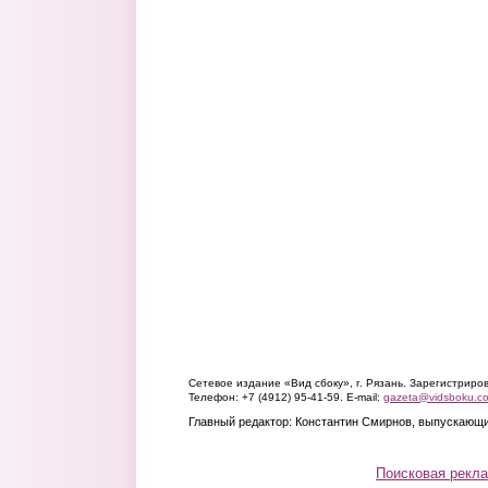
Сетевое издание «Вид сбоку», г. Рязань. Зарегистрир
Телефон: +7 (4912) 95-41-59. E-mail:
gazeta@vidsboku.c
Главный редактор: Константин Смирнов, выпускающи
Поисковая рекл