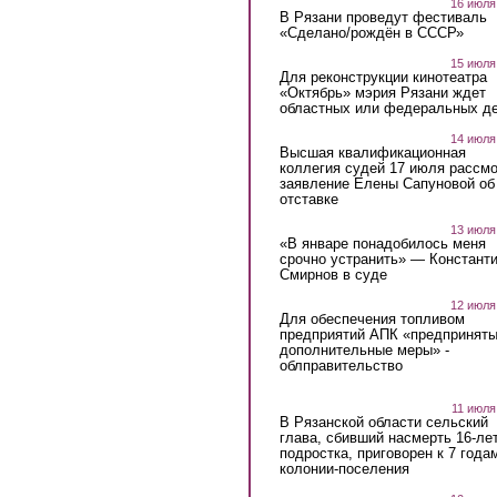
16 июля
В Рязани проведут фестиваль
«Сделано/рождён в СССР»
15 июля
Для реконструкции кинотеатра
«Октябрь» мэрия Рязани ждет
областных или федеральных де
14 июля
Высшая квалификационная
коллегия судей 17 июля рассмо
заявление Елены Сапуновой об
отставке
13 июля
«В январе понадобилось меня
срочно устранить» — Констант
Смирнов в суде
12 июля
Для обеспечения топливом
предприятий АПК «предпринят
дополнительные меры» -
облправительство
11 июля
В Рязанской области сельский
глава, сбивший насмерть 16-ле
подростка, приговорен к 7 года
колонии-поселения