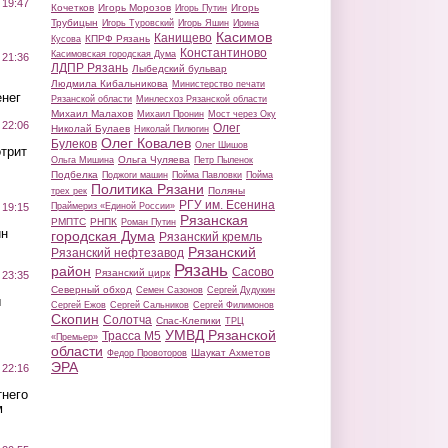
 19:47
Кочетков
Игорь Морозов
Игорь
Игорь Путин
Трубицын
Игорь Туровский
Игорь Яшин
Ирина
Касимов
Канищево
КПРФ Рязань
Кусова
Константиново
Касимовская городская Дума
 21:36
ЛДПР Рязань
Лыбедский бульвар
Людмила Кибальникова
Министерство печати
нег
Рязанской области
Минлесхоз Рязанской области
Михаил Малахов
Михаил Пронин
Мост через Оку
 22:06
Олег
Николай Булаев
Николай Пилюгин
Олег Ковалев
Булеков
Олег Шишов
трит
Ольга Чуляева
Ольга Мишина
Петр Пыленок
Подбелка
Поджоги машин
Пойма Павловки
Пойма
Политика Рязани
Поляны
трех рек
РГУ им. Есенина
Праймериз «Единой России»
 19:15
Рязанская
РМПТС
РНПК
Роман Путин
ин
городская Дума
Рязанский кремль
Рязанский
Рязанский нефтезавод
Рязань
район
Сасово
Рязанский цирк
 23:35
Северный обход
Семен Сазонов
Сергей Дудукин
ы
Сергей Ежов
Сергей Сальников
Сергей Филимонов
Скопин
Солотча
Спас-Клепики
ТРЦ
УМВД Рязанской
Трасса М5
«Премьер»
области
Шаукат Ахметов
Федор Провоторов
ЭРА
 22:16
тнего
м