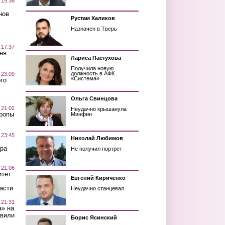
 19:36
нов
Рустам Халиков
Назначен в Тверь
 17:37
ня
Лариса Пастухова
Получила новую
должность в АФК
 23:09
«Система»
го
Ольга Свинцова
 21:02
Неудачно крышанула
Тропы
Минфин
 23:45
Николай Любимов
ра
Не получил портрет
 21:06
итет
Евгений Кириченко
асти
Неудачно станцевал
 21:31
а» на
авили
Борис Ясинский