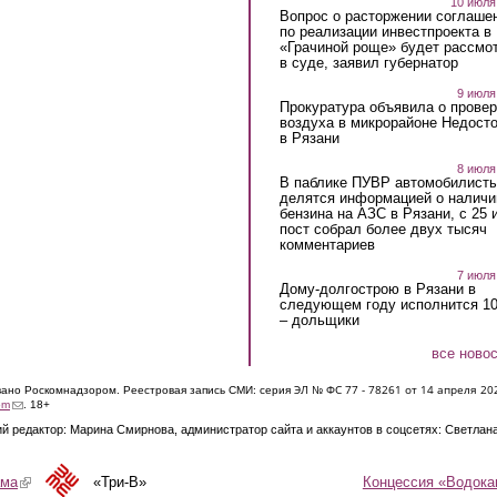
10 июля
Вопрос о расторжении соглаше
по реализации инвестпроекта в
«Грачиной роще» будет рассмо
в суде, заявил губернатор
9 июля
Прокуратура объявила о провер
воздуха в микрорайоне Недост
в Рязани
8 июля
В паблике ПУВР автомобилист
делятся информацией о наличи
бензина на АЗС в Рязани, с 25 
пост собрал более двух тысяч
комментариев
7 июля
Дому-долгострою в Рязани в
следующем году исполнится 10
– дольщики
все ново
ЭЛ № ФС 77 - 7826
1 от 14 апреля 20
овано Роскомнадзором. Реестровая запись СМИ: серия
(link sends e-mail)
om
. 18+
й редактор: Марина Смирнова, администратор сайта и аккаунтов в соцсетях: Светлан
Концессия «Водока
ама
(link is external)
«Три-В»