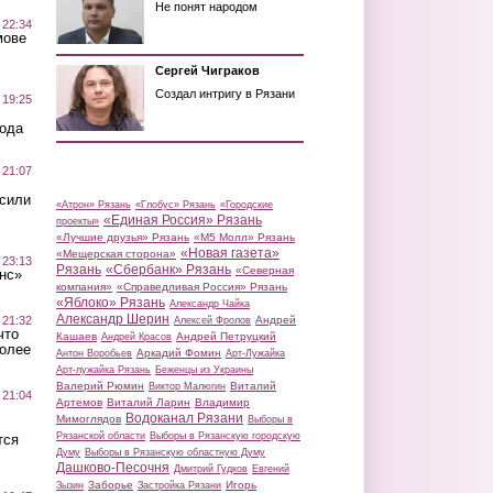
Не понят народом
 22:34
мове
Сергей Чиграков
Создал интригу в Рязани
 19:25
вода
 21:07
осили
«Атрон» Рязань
«Глобус» Рязань
«Городские
«Единая Россия» Рязань
проекты»
«Лучшие друзья» Рязань
«М5 Молл» Рязань
«Новая газета»
«Мещерская сторона»
 23:13
Рязань
«Сбербанк» Рязань
«Северная
нс»
компания»
«Справедливая Россия» Рязань
«Яблоко» Рязань
Александр Чайка
Александр Шерин
 21:32
Андрей
Алексей Фролов
что
Кашаев
Андрей Петруцкий
Андрей Красов
более
Аркадий Фомин
Антон Воробьев
Арт-Лужайка
Арт-лужайка Рязань
Беженцы из Украины
Валерий Рюмин
Виталий
Виктор Малюгин
 21:04
Артемов
Виталий Ларин
Владимир
Водоканал Рязани
Мимоглядов
Выборы в
Рязанской области
Выборы в Рязанскую городскую
тся
Думу
Выборы в Рязанскую областную Думу
Дашково-Песочня
Дмитрий Гудков
Евгений
Заборье
Игорь
Зызин
Застройка Рязани