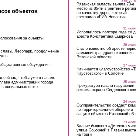
3 августа
Рязанская область заняла 73-е
место из 85-ти в рейтинге регио
исок объектов
по качеству дорог, который
составило «РИА Новости»
31 июля
Исполнилось полтора года со д
ареста Константина Смирнова
олосования за объекты,
29 июля
Стало известно об аресте перво
 славы, Лесопарк, продолжение
замминистра здравоохранения
удов.
Рязанской области
 общественные обсуждения
27 июля
Начинается благоустройство «
Паустовского» в Солотче
ю сейчас, чтобы уже в начале
 глава администрации города
25 июля
Прокуратура нашла нарушения
 в социальных сетях.
режима охраны Сегденского озе
24 июля
Облправительство создаст ком
по территориальной обороне и
защите объектов Рязанской обл
23 июля
Здание бывшего «Детского мир
улице Соборной в Рязани выст
на торги