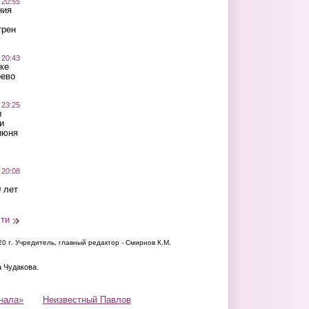
 20:55
ния
трен
 20:43
ке
оево
 23:25
ы
и
июня
 20:08
 лет
сти
20 г.
Учредитель, главный редактор - Смирнов К.М.
а Чудакова.
нала»
Неизвестный Павлов