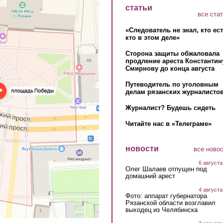
статьи
все ста
«Следователь не знал, кто ес
кто в этом деле»
Сторона защиты обжаловала
продление ареста Константин
Смирнову до конца августа
Путеводитель по уголовным
делам рязанских журналистов
Журналист? Будешь сидеть
Читайте нас в «Телеграме»
новости
все ново
6 августа
Олег Шалаев отпущен под
домашний арест
4 августа
Фото: аппарат губернатора
Рязанской области возглавил
выходец из Челябинска