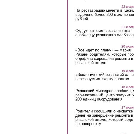
22 июля
На реставрацию мечети в Каси
выделено более 200 миллионов
рублей
21 июля
Суд ужесточил наказание экс-
снабженцу рязанского хлебоза
20 июля
«Всё идёт по плану» — мэрия
Рязани родителям, которые пр
о дофинансировании ремонта в
рязанской школе
19 июля
«Экологический рязанский алья
перезапустил «карту свалок»
18 июля
Рязанский Минздрав сообщил, 
перинатальный центр получит 
200 единиц оборудования
17 июля
Родители сообщили о нехватке
денег на завершение ремонта в
рязанской школе, который веде
по нацпроекту