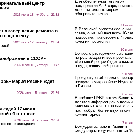
Для обеспечения топливом
еринатальный центр
предприятий АПК «предпринят
ания
дополнительные меры» -
облправительство
2026 июля 18 , суббота , 21:32
11 июля
В Рязанской области сельский
 на завершение ремонта в
глава, сбивший насмерть 16-ле
о нацпроекту
подростка, приговорен к 7 года
колонии-поселения
2026 июля 17 , пятница , 21:04
телей.
10 июля
Вопрос о расторжении соглаше
по реализации инвестпроекта в
лано/рождён в СССР»
«Грачиной роще» будет рассмо
2026 июля 16 , четверг , 19:47
в суде, заявил губернатор
9 июля
Прокуратура объявила о провер
ябрь» мэрия Рязани ждет
воздуха в микрорайоне Недост
в Рязани
2026 июля 15 , среда , 21:36
8 июля
В паблике ПУВР автомобилист
делятся информацией о наличи
бензина на АЗС в Рязани, с 25 
 судей 17 июля
пост собрал более двух тысяч
вой об отставке
комментариев
2026 июля 14 , вторник , 22:06
7 июля
 повестке заседания.
Дому-долгострою в Рязани в
следующем году исполнится 10