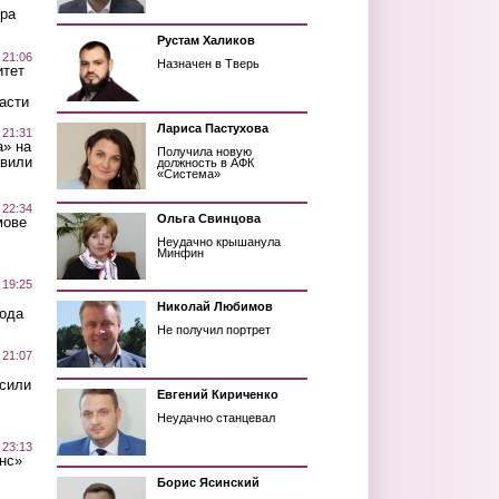
ра
Рустам Халиков
 21:06
Назначен в Тверь
итет
асти
Лариса Пастухова
 21:31
а» на
Получила новую
авили
должность в АФК
«Система»
 22:34
Ольга Свинцова
мове
Неудачно крышанула
Минфин
 19:25
Николай Любимов
вода
Не получил портрет
 21:07
осили
Евгений Кириченко
Неудачно станцевал
 23:13
нс»
Борис Ясинский