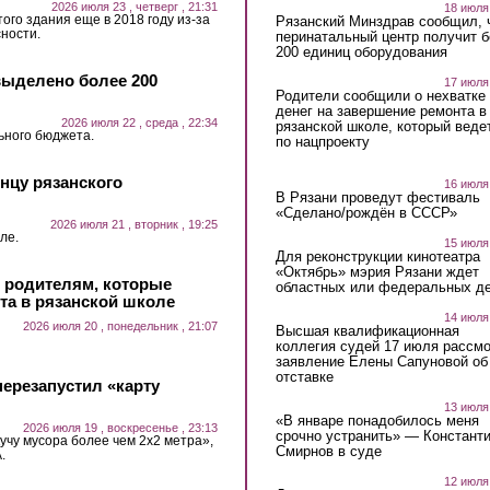
2026 июля 23 , четверг , 21:31
18 июля
ого здания еще в 2018 году из-за
Рязанский Минздрав сообщил, 
ности.
перинатальный центр получит 
200 единиц оборудования
выделено более 200
17 июля
Родители сообщили о нехватке
денег на завершение ремонта в
2026 июля 22 , среда , 22:34
рязанской школе, который веде
ьного бюджета.
по нацпроекту
нцу рязанского
16 июля
В Рязани проведут фестиваль
«Сделано/рождён в СССР»
2026 июля 21 , вторник , 19:25
ле.
15 июля
Для реконструкции кинотеатра
«Октябрь» мэрия Рязани ждет
и родителям, которые
областных или федеральных де
та в рязанской школе
14 июля
2026 июля 20 , понедельник , 21:07
Высшая квалификационная
коллегия судей 17 июля рассмо
заявление Елены Сапуновой об
отставке
ерезапустил «карту
13 июля
«В январе понадобилось меня
2026 июля 19 , воскресенье , 23:13
срочно устранить» — Констант
учу мусора более чем 2х2 метра»,
Смирнов в суде
.
12 июля