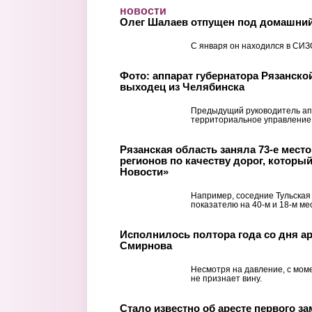
Перейти к основному содержанию
новости
Олег Шалаев отпущен под домашний
С января он находился в СИЗ
Фото: аппарат губернатора Рязанско
выходец из Челябинска
Предыдущий руководитель ап
территориальное управление
Рязанская область заняла 73-е место 
регионов по качеству дорог, которы
Новости»
Например, соседние Тульская
показателю на 40-м и 18-м ме
Исполнилось полтора года со дня ар
Смирнова
Несмотря на давление, с мом
не признает вину.
Стало известно об аресте первого з