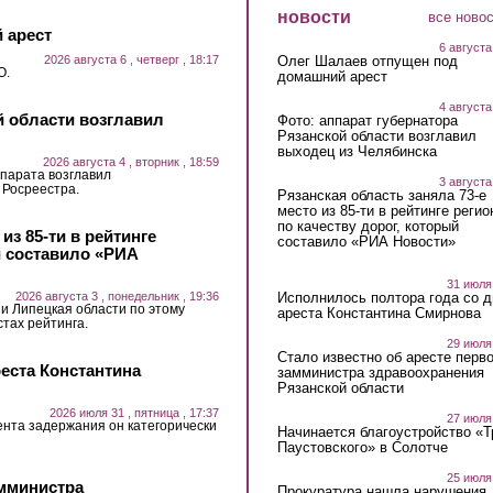
новости
все ново
 арест
6 августа
2026 августа 6 , четверг , 18:17
Олег Шалаев отпущен под
О.
домашний арест
4 августа
й области возглавил
Фото: аппарат губернатора
Рязанской области возглавил
выходец из Челябинска
2026 августа 4 , вторник , 18:59
парата возглавил
3 августа
 Росреестра.
Рязанская область заняла 73-е
место из 85-ти в рейтинге регио
по качеству дорог, который
из 85-ти в рейтинге
составило «РИА Новости»
й составило «РИА
31 июля
2026 августа 3 , понедельник , 19:36
Исполнилось полтора года со д
 и Липецкая области по этому
ареста Константина Смирнова
стах рейтинга.
29 июля
Стало известно об аресте перво
еста Константина
замминистра здравоохранения
Рязанской области
2026 июля 31 , пятница , 17:37
27 июля
ента задержания он категорически
Начинается благоустройство «
Паустовского» в Солотче
25 июля
амминистра
Прокуратура нашла нарушения