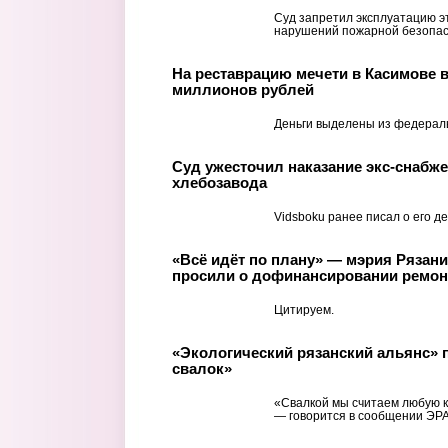
Суд запретил эксплуатацию эт
нарушений пожарной безопас
На реставрацию мечети в Касимове 
миллионов рублей
Деньги выделены из федерал
Суд ужесточил наказание экс-снабже
хлебозавода
Vidsboku ранее писал о его де
«Всё идёт по плану» — мэрия Рязан
просили о дофинансировании ремон
Цитируем.
«Экологический рязанский альянс» п
свалок»
«Свалкой мы считаем любую к
— говорится в сообщении ЭРА