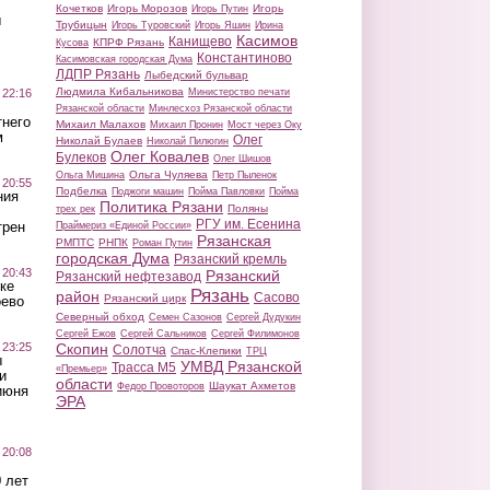
Кочетков
Игорь Морозов
Игорь
Игорь Путин
ы
Трубицын
Игорь Туровский
Игорь Яшин
Ирина
Касимов
Канищево
КПРФ Рязань
Кусова
Константиново
Касимовская городская Дума
ЛДПР Рязань
Лыбедский бульвар
Людмила Кибальникова
 22:16
Министерство печати
Рязанской области
Минлесхоз Рязанской области
тнего
Михаил Малахов
Михаил Пронин
Мост через Оку
м
Олег
Николай Булаев
Николай Пилюгин
Олег Ковалев
Булеков
Олег Шишов
Ольга Чуляева
Ольга Мишина
Петр Пыленок
 20:55
Подбелка
Поджоги машин
Пойма Павловки
Пойма
ния
Политика Рязани
Поляны
трех рек
РГУ им. Есенина
трен
Праймериз «Единой России»
Рязанская
РМПТС
РНПК
Роман Путин
городская Дума
Рязанский кремль
 20:43
Рязанский
Рязанский нефтезавод
ке
Рязань
район
Сасово
Рязанский цирк
оево
Северный обход
Семен Сазонов
Сергей Дудукин
Сергей Ежов
Сергей Сальников
Сергей Филимонов
 23:25
Скопин
Солотча
Спас-Клепики
ТРЦ
ы
УМВД Рязанской
Трасса М5
«Премьер»
и
области
Шаукат Ахметов
Федор Провоторов
июня
ЭРА
 20:08
 лет