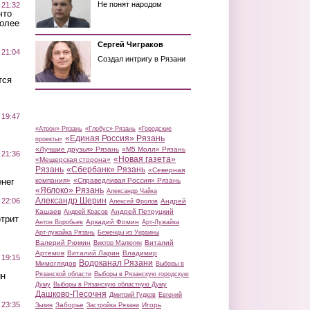
Не понят народом
 21:32
что
более
Сергей Чиграков
 21:04
Создал интригу в Рязани
тся
 19:47
«Атрон» Рязань
«Глобус» Рязань
«Городские
«Единая Россия» Рязань
проекты»
«Лучшие друзья» Рязань
«М5 Молл» Рязань
 21:36
«Новая газета»
«Мещерская сторона»
Рязань
«Сбербанк» Рязань
«Северная
нег
компания»
«Справедливая Россия» Рязань
«Яблоко» Рязань
Александр Чайка
Александр Шерин
 22:06
Андрей
Алексей Фролов
Кашаев
Андрей Петруцкий
Андрей Красов
трит
Аркадий Фомин
Антон Воробьев
Арт-Лужайка
Арт-лужайка Рязань
Беженцы из Украины
Валерий Рюмин
Виталий
Виктор Малюгин
Артемов
Виталий Ларин
Владимир
 19:15
Водоканал Рязани
Мимоглядов
Выборы в
ин
Рязанской области
Выборы в Рязанскую городскую
Думу
Выборы в Рязанскую областную Думу
Дашково-Песочня
Дмитрий Гудков
Евгений
 23:35
Заборье
Игорь
Зызин
Застройка Рязани