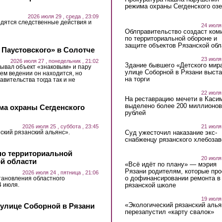
режима охраны Сегденского озе
2026 июля 29 , среда , 23:09
дятся следственные действия и
24 июля
Облправительство создаст ком
по территориальной обороне и
защите объектов Рязанской обл
 Паустовского» в Солотче
23 июля
2026 июля 27 , понедельник , 21:02
Здание бывшего «Детского мир
ывал объект «знаковым» и пару
улице Соборной в Рязани выст
ьем ведении он находится, но
на торги
авительства тогда так и не
22 июля
На реставрацию мечети в Каси
выделено более 200 миллионов
ма охраны Сегденского
рублей
21 июля
2026 июля 25 , суббота , 23:45
Суд ужесточил наказание экс-
ский рязанский альянс».
снабженцу рязанского хлебоза
по территориальной
20 июля
ой области
«Всё идёт по плану» — мэрия
Рязани родителям, которые пр
2026 июля 24 , пятница , 21:06
о дофинансировании ремонта в
тановления областного
4 июля.
рязанской школе
19 июля
«Экологический рязанский алья
 улице Соборной в Рязани
перезапустил «карту свалок»