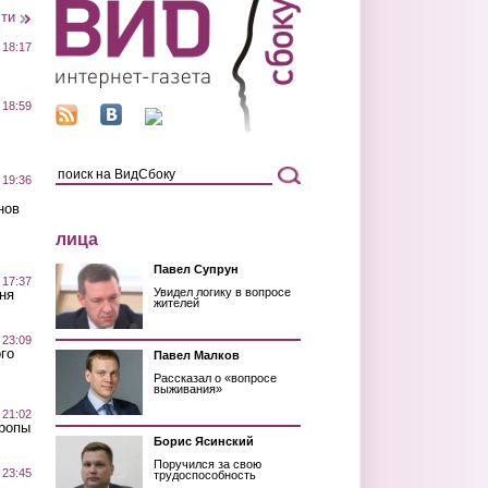
сти
 18:17
 18:59
 19:36
нов
лица
Павел Супрун
 17:37
Увидел логику в вопросе
ня
жителей
 23:09
го
Павел Малков
Рассказал о «вопросе
выживания»
 21:02
Тропы
Борис Ясинский
Поручился за свою
 23:45
трудоспособность